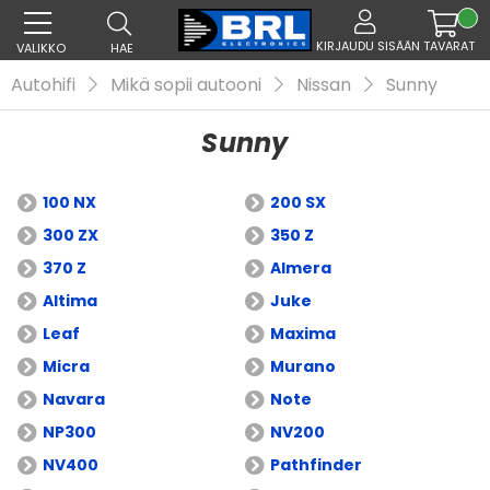
KIRJAUDU SISÄÄN
TAVARAT
VALIKKO
HAE
Autohifi
Mikä sopii autooni
Nissan
Sunny
Sunny
100 NX
200 SX
300 ZX
350 Z
370 Z
Almera
Altima
Juke
Leaf
Maxima
Micra
Murano
Navara
Note
NP300
NV200
NV400
Pathfinder