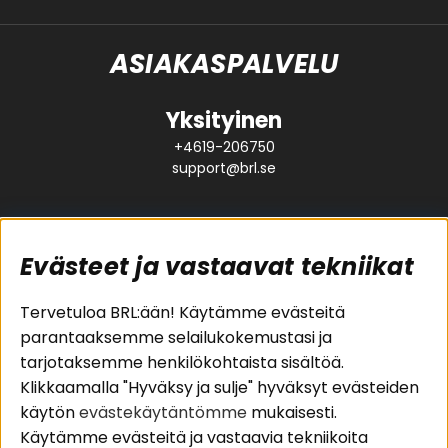
ASIAKASPALVELU
Yksityinen
+4619-206750
support@brl.se
Evästeet ja vastaavat tekniikat
Suositut sivut
Asiakaspalvelu
Tervetuloa BRL:ään! Käytämme evästeitä
parantaaksemme selailukokemustasi ja
Pakettiratkaisut
Evästeet
tarjotaksemme henkilökohtaista sisältöä.
Autostereot
Huolto- ja
Klikkaamalla "Hyväksy ja sulje" hyväksyt evästeiden
Kaiuttimet
takuutiedot
käytön
evästekäytäntömme
mukaisesti.
Päätevahvistimet
Ostoehdot
Käytämme evästeitä ja vastaavia tekniikoita
Lisätarvikkeet
Palautus