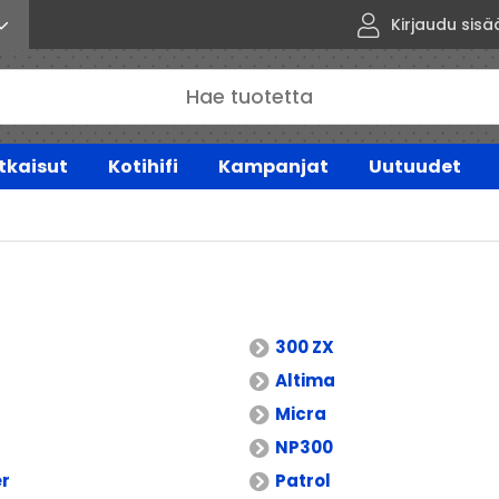
Kirjaudu sisä
tkaisut
Kotihifi
Kampanjat
Uutuudet
300 ZX
Altima
Micra
NP300
er
Patrol