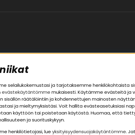
niikat
palvelu
Alueet
 selailukokemustasi ja tarjotaksemme henkilökohtaista si
n
evästekäytäntömme
mukaisesti. Käytämme evästeitä ja 
Autohifi
uston sisällön räätälöintiin ja kohdennettujen mainosten näyt
a takuutiedot
Kotihifi
nastasi ja mieltymyksistäsi. Voit hallita evästeasetuksiasi n
t
Uutuudet
otetaan käyttöön tai poistetaan käytöstä. Huomaa, että tiet
llisuuteen ja suorituskykyyn.
apolitiikka
me henkilötietojasi, lue
yksityisyydensuojakäytäntömme
. Ja