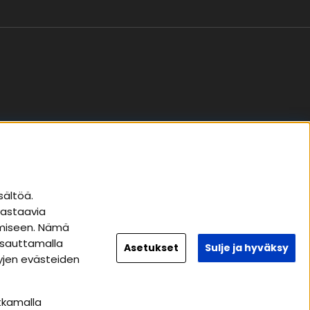
Seuraa meitä
sältöä.
vastaavia
Instagram
tämiseen. Nämä
Facebook
apsauttamalla
Asetukset
Sulje ja hyväksy
tyjen evästeiden
Youtube
Tiktok
tkamalla