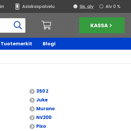
än
Asiakaspalvelu
Sis. alv
Alv 0 %
KASSA
Tuotemerkit
Blogi
350 Z
Juke
Murano
NV200
Pixo