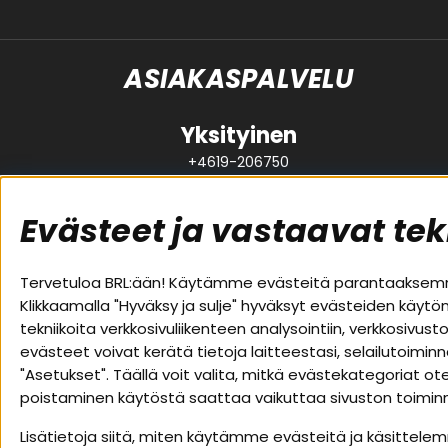
ASIAKASPALVELU
Yksityinen
+4619-206750
support@brl.se
Evästeet ja vastaavat tek
Suositut sivut
Asiakas
Tervetuloa BRL:ään! Käytämme evästeitä parantaaksemme
Klikkaamalla "Hyväksy ja sulje" hyväksyt evästeiden käytö
Pakettiratkaisut
Evästeet
tekniikoita verkkosivuliikenteen analysointiin, verkkosiv
Autostereot
Huolto- j
evästeet voivat kerätä tietoja laitteestasi, selailutoimin
Kaiuttimet
Ostoehdo
"Asetukset". Täällä voit valita, mitkä evästekategoriat 
Päätevahvistimet
Palautus
poistaminen käytöstä saattaa vaikuttaa sivuston toiminna
Lisätarvikkeet
Tietosuoj
Kaapelit
Lisätietoja siitä, miten käytämme evästeitä ja käsittelem