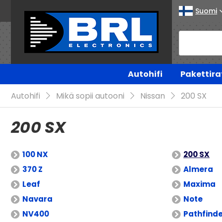
Suomi
Autohifi
Pakettira
Autohifi
Mikä sopii autooni
Nissan
200 SX
200 SX
100 NX
200 SX
370 Z
Almera
Leaf
Maxima
Navara
Note
NV400
Pathfind