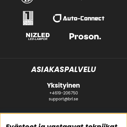
ASIAKASPALVELU
Yksityinen
+4619-206750
support@brl.se
Evästeet ja vastaavat tekniikat