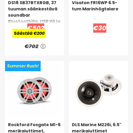
DS18 SB37BTXRGB, 37
Visaton FR16WP 6.5-
tuuman säänkestävä
tum Marinhögtalare
soundbar
Bluetoothilla, USB:llä ja
€502
€30
RGB:llä
Säästää €200
€702
Summer Rush!
Rockford Fosgate M1-6
DLS Marine M226i, 6.5"
merikaiuttimet,
merikaiuttimet