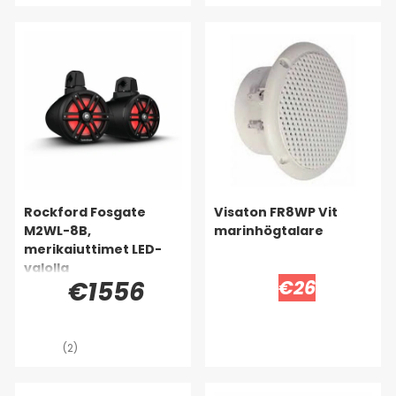
Rockford Fosgate
Visaton FR8WP Vit
M2WL-8B,
marinhögtalare
merikaiuttimet LED-
valolla
€1556
€26
(2)