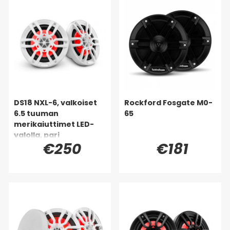
DS18 NXL-6, valkoiset
Rockford Fosgate M0-
6.5 tuuman
65
merikaiuttimet LED-
valolla, pari
€250
€181