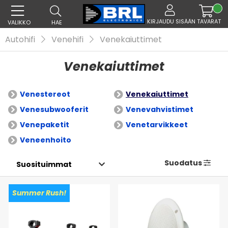
KIRJAUDU SISÄÄN
TAVARAT
VALIKKO
HAE
Autohifi
Venehifi
Venekaiuttimet
Venekaiuttimet
Venestereot
Venekaiuttimet
Venesubwooferit
Venevahvistimet
Venepaketit
Venetarvikkeet
Veneenhoito
Suodatus
Summer Rush!