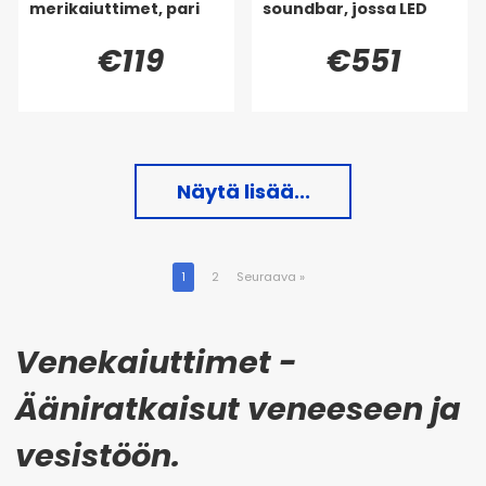
merikaiuttimet, pari
soundbar, jossa LED
€119
€551
Näytä lisää...
1
2
Seuraava
»
Venekaiuttimet -
Ääniratkaisut veneeseen ja
vesistöön.