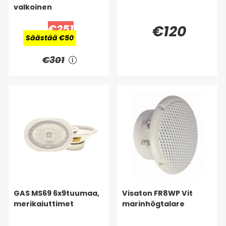
valkoinen
€251
€120
Säästää €50
€301
GAS MS69 6x9tuumaa,
Visaton FR8WP Vit
merikaiuttimet
marinhögtalare