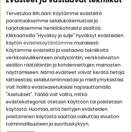
Suositut sivut
Asiakaspalvelu
Tervetuloa BRL:ään! Käytämme evästeitä
parantaaksemme selailukokemustasi ja
Pakettiratkaisut
Evästeet
tarjotaksemme henkilökohtaista sisältöä.
Autostereot
Huolto- ja
Klikkaamalla "Hyväksy ja sulje" hyväksyt evästeiden
Kaiuttimet
takuutiedot
käytön
evästekäytäntömme
mukaisesti.
Päätevahvistimet
Ostoehdot
Käytämme evästeitä ja vastaavia tekniikoita
Lisätarvikkeet
Palautus
verkkosivuliikenteen analysointiin, verkkosivuston
Kaapelit
Tietosuojapolitiikka
sisällön räätälöintiin ja kohdennettujen mainosten
näyttämiseen. Nämä evästeet voivat kerätä tietoja
laitteestasi, selailutoiminnastasi ja mieltymyksistäsi.
Alueet
Seuraa meitä
Voit hallita evästeasetuksiasi napsauttamalla
Instagram
Autohifi
"Asetukset". Täällä voit valita, mitkä
Kotihifi
Facebook
evästekategoriat otetaan käyttöön tai poistetaan
Uutuudet
käytöstä. Huomaa, että tiettyjen evästeiden
Youtube
poistaminen käytöstä saattaa vaikuttaa sivuston
Tiktok
toiminnallisuuteen ja suorituskykyyn.