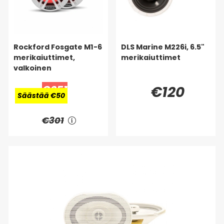
Rockford Fosgate M1-6
DLS Marine M226i, 6.5"
merikaiuttimet,
merikaiuttimet
valkoinen
€251
€120
Säästää €50
€301