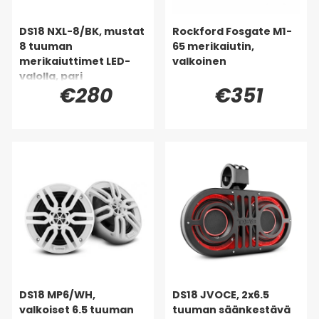
DS18 NXL-8/BK, mustat
Rockford Fosgate M1-
8 tuuman
65 merikaiutin,
merikaiuttimet LED-
valkoinen
valolla, pari
€280
€351
DS18 MP6/WH,
DS18 JVOCE, 2x6.5
valkoiset 6.5 tuuman
tuuman säänkestävä