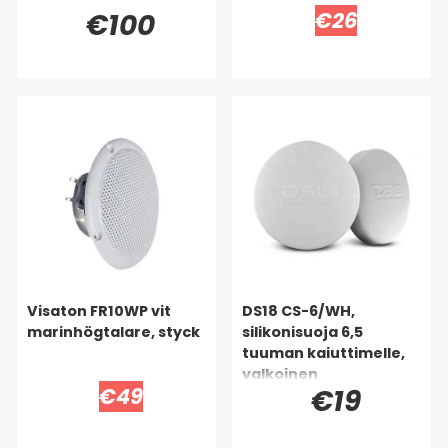
€100
€26
Visaton FR10WP vit
DS18 CS-6/WH,
marinhögtalare, styck
silikonisuoja 6,5
tuuman kaiuttimelle,
valkoinen
€49
€19