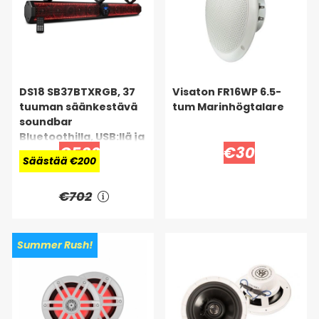
DS18 SB37BTXRGB, 37
Visaton FR16WP 6.5-
tuuman säänkestävä
tum Marinhögtalare
soundbar
Bluetoothilla, USB:llä ja
€502
€30
RGB:llä
Säästää €200
€702
Summer Rush!