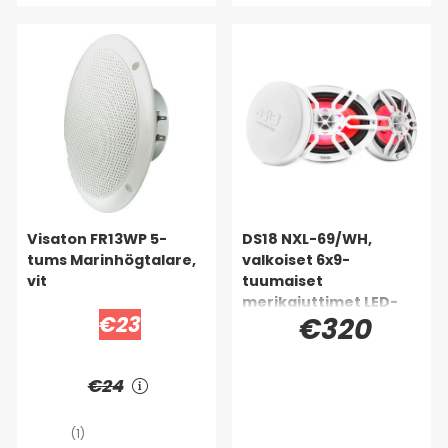
Visaton FR13WP 5-
DS18 NXL-69/WH,
tums Marinhögtalare,
valkoiset 6x9-
vit
tuumaiset
merikaiuttimet LED-
€23
€320
valolla, pari
€24
(1)