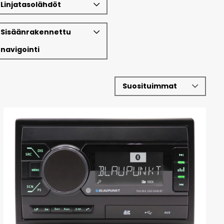
Linjatasolähdöt
Sisäänrakennettu
navigointi