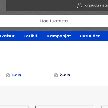
Kirjaudu sisä
tkaisut
Kotihifi
Kampanjat
Uutuudet
1-din
2-din