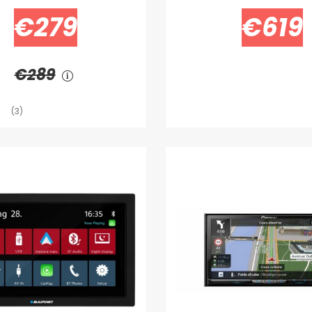
€279
€619
€289
(3)