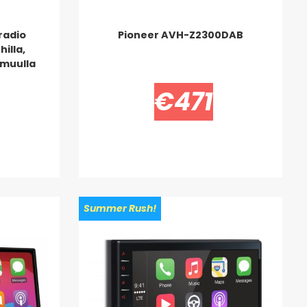
radio
Pioneer AVH-Z2300DAB
illa,
 muulla
€471
Summer Rush!