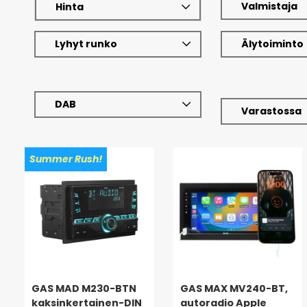
Valmistaja
Hinta
Lyhyt runko
Älytoiminto
DAB
Varastossa
Summer Rush!
GAS MAD M230-BTN
GAS MAX MV240-BT,
kaksinkertainen-DIN
autoradio Apple