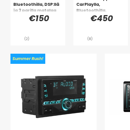
Bluetoothilla, DSP:llä
CarPlaylla,
ja 3 parilla matalaa
Bluetoothilla,
€150
€450
tasoa
handsfree-
toiminnolla ja muulla
(2)
(8)
Summer Rush!