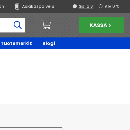
än
Asiakaspalvelu
Sis. alv
Alv 0 %
KASSA
Tuotemerkit
Blogi