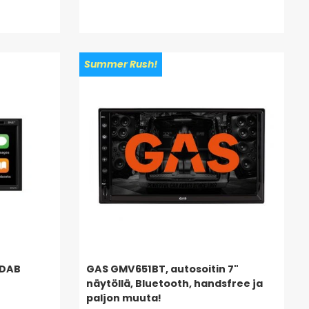
Summer Rush!
0DAB
GAS GMV651BT, autosoitin 7"
näytöllä, Bluetooth, handsfree ja
paljon muuta!