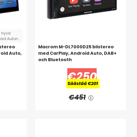
a hyvä
roid Auton
ja toimii
stereo
Macrom M-DL7000D25 bilstereo
käytössä.
oid Auto,
med CarPlay, Android Auto, DAB+
och Bluetooth
€250
Säästää €201
€451