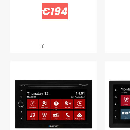
€194
(1)