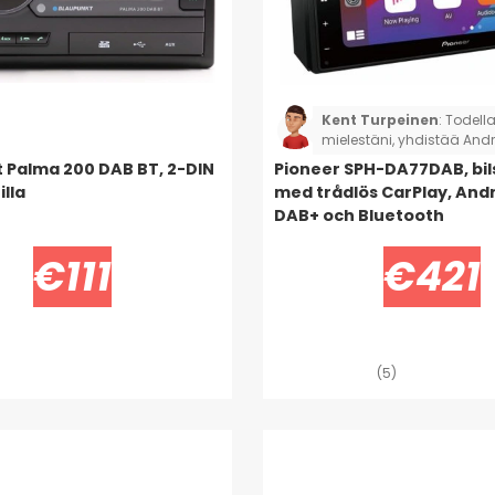
Kent Turpeinen
:
Todell
mielestäni, yhdistää And
heti kun käynnistän auton 
 Palma 200 DAB BT, 2-DIN
Pioneer SPH-DA77DAB, bil
todella sujuvasti näytön 
lla
med trådlös CarPlay, Andr
Olen siis tyytyväinen.
DAB+ och Bluetooth
€111
€421
(5)