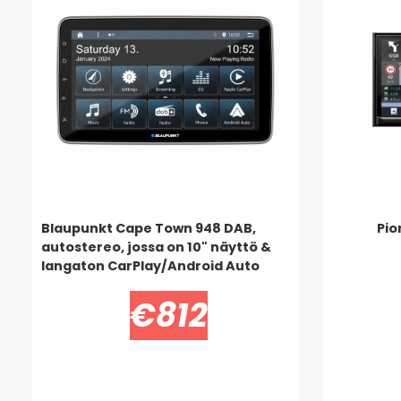
Blaupunkt Cape Town 948 DAB,
Pio
autostereo, jossa on 10" näyttö &
langaton CarPlay/Android Auto
€812