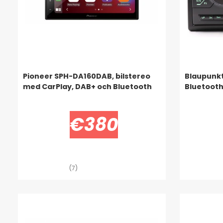
Pioneer SPH-DA160DAB, bilstereo
Blaupunkt
med CarPlay, DAB+ och Bluetooth
Bluetoothi
€380
(7)