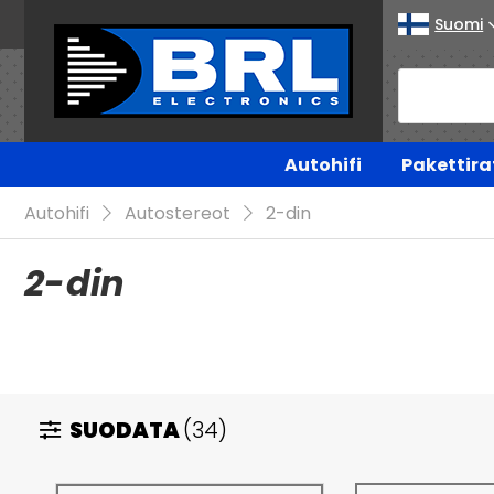
Suomi
Autohifi
Pakettira
Autohifi
Autostereot
2-din
2-din
SUODATA
(34)