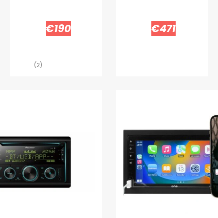
€190
€471
(2)