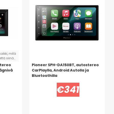
aikki, mitä
että siinä
stereo
Pioneer SPH-DA150BT, autostereo
a kolmella
lågnivå
CarPlaylla, Android Autolla ja
. En
Bluetoothilla
ä BRL:n
an, että
€341
, koska
. Se oli
n tämän.