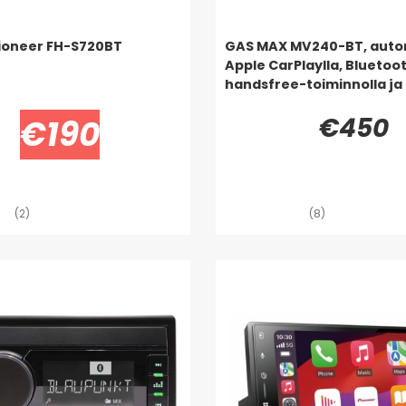
ioneer FH-S720BT
GAS MAX MV240-BT, auto
Apple CarPlaylla, Bluetooth
handsfree-toiminnolla ja
€450
€190
(2)
(8)