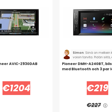
Simon
:
Siinä on melkein k
voisin tarvita. Pidän siitä, 
on sisäänrakennettu
neer AVIC-Z930DAB
Pioneer DMH-A240BT, bil
ylipäästösuodatin kaikill
med Bluetooth och 3 par 
kanavalla (etu, taka, sub)
kuitenkaan pidä siitä, ett
tuotekuvauksessa sanota
€1204
€219
siinä on aikakompenointi
asetuksissa ei ole sellaista
osittain syy, miksi valitsi
Ikävää.
€227