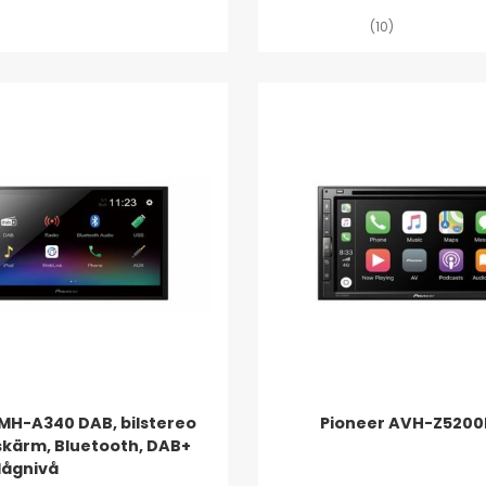
(10)
MH-A340 DAB, bilstereo
Pioneer AVH-Z520
skärm, Bluetooth, DAB+
 lågnivå