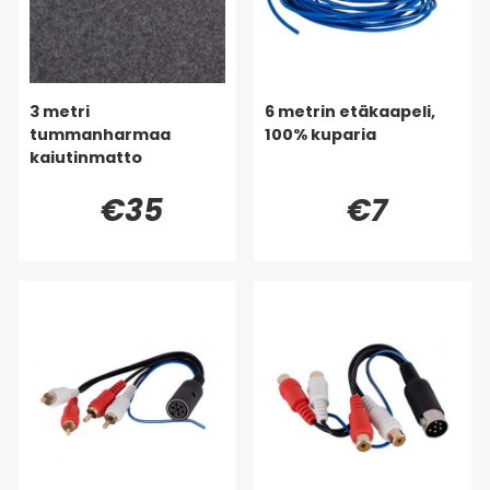
3 metri
6 metrin etäkaapeli,
tummanharmaa
100% kuparia
kaiutinmatto
€35
€7