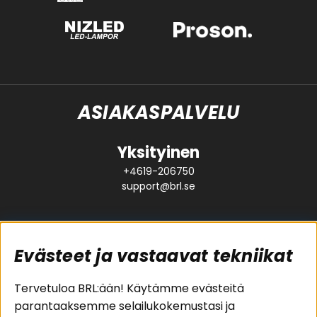
ASIAKASPALVELU
Yksityinen
+4619-206750
support@brl.se
Evästeet ja vastaavat tekniikat
Suositut sivut
Asiakaspalvelu
Tervetuloa BRL:ään! Käytämme evästeitä
parantaaksemme selailukokemustasi ja
Pakettiratkaisut
Evästeet