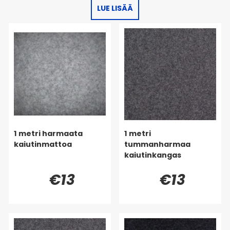
LUE LISÄÄ
1 metri harmaata
1 metri
kaiutinmattoa
tummanharmaa
kaiutinkangas
€13
€13