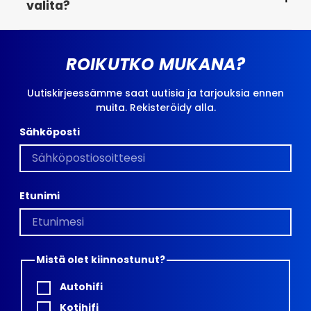
valita?
stereoiden kanssa, mikä tekee äänentoiston
päivittämisestä helppoa ilman koko järjestelmän
Se riippuu siitä, mitä haluat saavuttaa – langaton
vaihtamista.
yhteys, parempi ääni tai helpommat liitännät.
ROIKUTKO MUKANA?
Käytä suodatusta BRL.se-sivustolla tai ota
yhteyttä asiakaspalveluun saadaksesi apua
Uutiskirjeessämme saat uutisia ja tarjouksia ennen
oikean tuotteen valinnassa.
muita. Rekisteröidy alla.
Sähköposti
Etunimi
Mistä olet kiinnostunut?
Autohifi
Kotihifi