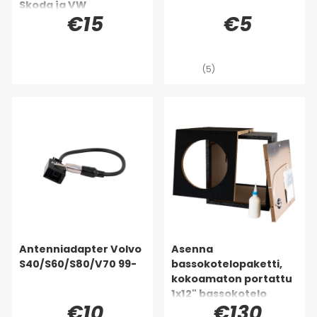
Skoda ja VW
€15
€5
(5)
Antenniadapter Volvo
Asenna
S40/S60/S80/V70 99-
bassokotelopaketti,
kokoamaton portattu
1x12" bassokotelo
€10
€130
Auto-Connectilta