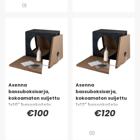
(1)
Asenna
Asenna
bassuboksisarja,
bassuboksisarja,
kokoamaton suljettu
kokoamaton suljettu
1x10" bassokotelo
1x12" bassokotelo
€100
€120
Auto-Connectilta
Auto-Connectilta
(2)