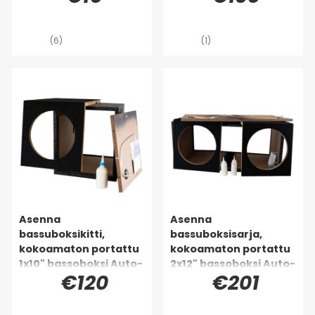
(6)
(1)
Asenna
Asenna
bassuboksikitti,
bassuboksisarja,
kokoamaton portattu
kokoamaton portattu
1x10" bassoboksi Auto-
2x12" bassoboksi Auto-
€120
€201
Connectilta
Connectilta