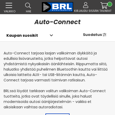
KIRJAUDU SISÄÄN
TAVARAT
VALIKKO
HAE
Auto-Connect
Suodatus
Auto-Connect tarjoaa laajan valikoiman älykkäitä ja
edullisia lisävarusteita, jotka helpottavat autosi
yhdistämistä nykyaikaisiin äänilähteisiin. Riippumatta siitä,
haluatko yhdistää puhelimen Bluetoothin kautta vai liittää
ulkoisia laitteita AUX- tai USB-liitännän kautta, Auto-
Connect tarjoaa varmasti toimivan ratkaisun.
BRL:ssä löydät tarkkaan valitun valikoiman Auto-Connect
tuotteita, jotka ovat täydellisiä sinulle, joka haluat
modernisoida autosi äänijärjestelmän - vaikka et
aikoisikaan vaihtaa autoradiotasi.