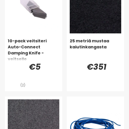
10-pack veitsiteri
25 metriä mustaa
Auto-Connect
kaiutinkangasta
Damping Knife -
veitselle
€5
€351
(2)