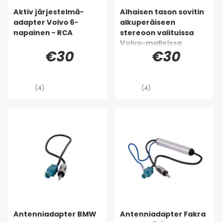
Aktiv järjestelmä-
Alhaisen tason sovitin
adapter Volvo 6-
alkuperäiseen
napainen - RCA
stereoon valituissa
Volvo-malleissa
€30
€30
(4)
(4)
Antenniadapter BMW
Antenniadapter Fakra