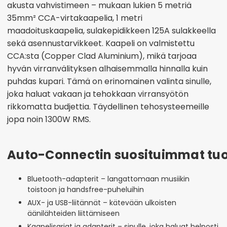
akusta vahvistimeen – mukaan lukien 5 metriä
35mm² CCA-virtakaapelia, 1 metri
maadoituskaapelia, sulakepidikkeen 125A sulakkeella
sekä asennustarvikkeet. Kaapeli on valmistettu
CCA:sta (Copper Clad Aluminium), mikä tarjoaa
hyvän virranvälityksen alhaisemmalla hinnalla kuin
puhdas kupari. Tämä on erinomainen valinta sinulle,
joka haluat vakaan ja tehokkaan virransyötön
rikkomatta budjettia. Täydellinen tehosysteemeille
jopa noin 1300W RMS.
Auto-Connectin suosituimmat tuo
Bluetooth-adapterit – langattomaan musiikin
toistoon ja handsfree-puheluihin
AUX- ja USB-liitännät – kätevään ulkoisten
äänilähteiden liittämiseen
Kaapelisarjat ja adapterit – sinulle, joka haluat helposti