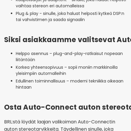
vaihtaa stereon eri automalleissa
Plug & play - sinulle, joka haluat helposti kytkeä DSP:n
tai vahvistimen ja saada signaalin
Siksi asiakkaamme valitsevat Au
Helppo asennus – plug-and-play-ratkaisut nopeaan
liitäntään
Korkea yhteensopivuus – sopii moniin markkinoilla
yleisimpiin automalleihin
Edullinen toiminnallisuus – moderni tekniikka oikeaan
hintaan
Osta Auto-Connect auton stereota
BRL:stä löydät laajan valikoiman Auto-Connectin
auton stereotarvikkeita. Täydellinen sinulle, joka