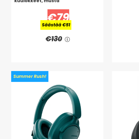
kuulokkeet, musta
€79
Säästää €51
€130
Summer Rush!