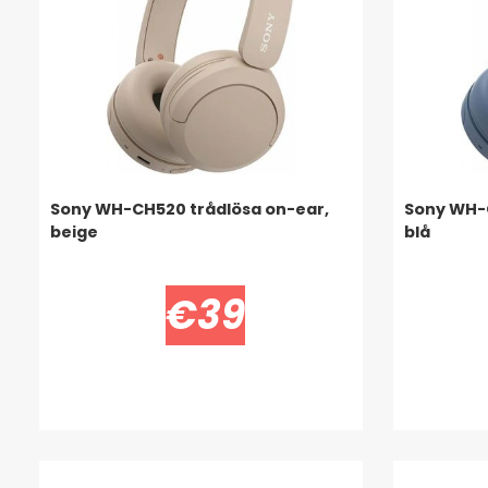
Sony WH-CH520 trådlösa on-ear,
Sony WH-C
beige
blå
€39