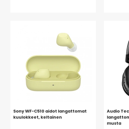
Sony WF-C510 aidot langattomat
Audio Te
kuulokkeet, keltainen
langatto
musta