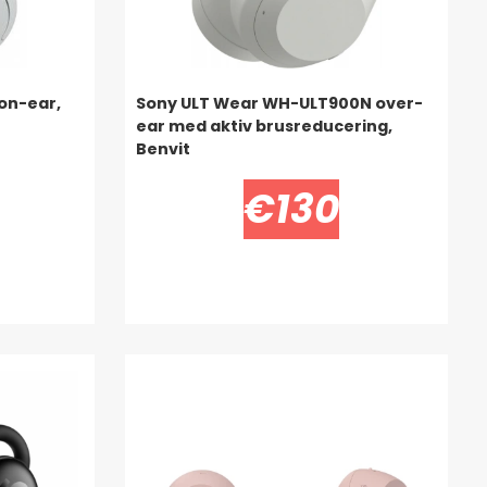
on-ear,
Sony ULT Wear WH-ULT900N over-
ear med aktiv brusreducering,
Benvit
€130