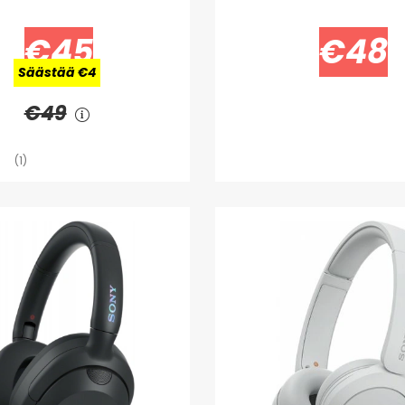
€45
€48
Säästää €4
€49
(1)