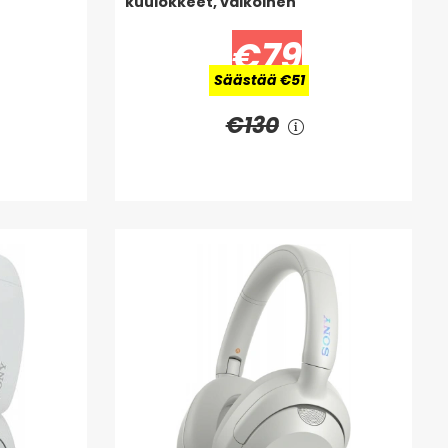
kuulokkeet, valkoinen
€79
Säästää €51
€130