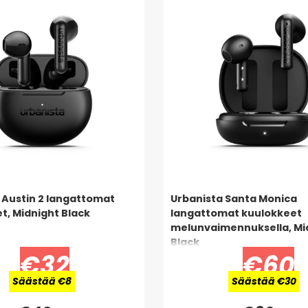
 Austin 2 langattomat
Urbanista Santa Monica
t, Midnight Black
langattomat kuulokkeet
melunvaimennuksella, Mi
Black
€32
€60
Säästää €8
Säästää €30