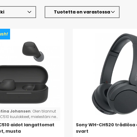
ki
Tuotetta on varastossa
sh!
stina Johansen
:
Olen tilannut
C510 kuulokkeet, mielestäni ne
todella hyvät ja
510 aidot langattomat
Sony WH-CH520 trådlösa 
ökelpoiset. Terveisin Christina
t, musta
svart