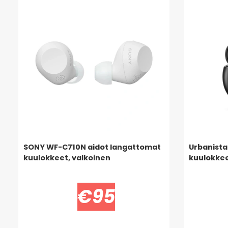
SONY WF-C710N aidot langattomat
Urbanista
kuulokkeet, valkoinen
kuulokkee
€95