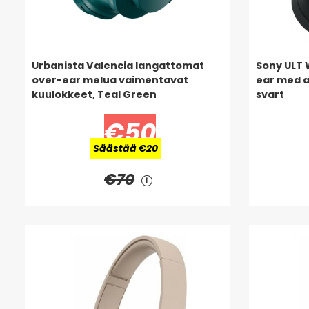
Urbanista Valencia langattomat
Sony ULT
over-ear melua vaimentavat
ear med a
kuulokkeet, Teal Green
svart
€50
Säästää €20
€70