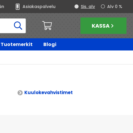
än
Asiakaspalvelu
Sis. alv
Alv 0 %
KASSA
Tuotemerkit
Blogi
Kuulokevahvistimet