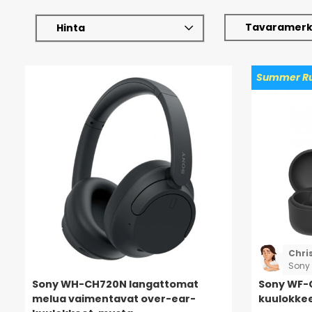
Tavaramerk
Hinta
Summer Ru
Chri
Sony 
ovat 
Sony WH-CH720N langattomat
Sony WF-C
käytt
melua vaimentavat over-ear-
kuulokkee