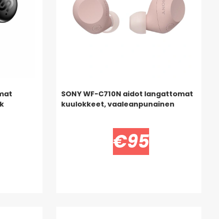
mat
SONY WF-C710N aidot langattomat
k
kuulokkeet, vaaleanpunainen
€95