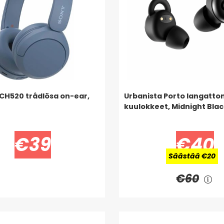
H520 trådlösa on-ear,
Urbanista Porto langatto
kuulokkeet, Midnight Blac
€39
€40
Säästää €20
€60