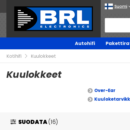
Suomi
Autohifi
Pakettira
Kotihifi
Kuulokkeet
Kuulokkeet
Over-Ear
Kuuloketarvik
SUODATA
(16)