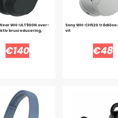
 Wear WH-ULT900N over-
Sony WH-CH520 trådlösa 
ktiv brusreducering,
vit
€140
€48