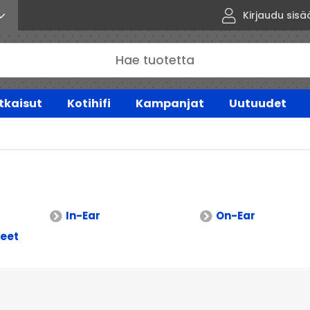
Kirjaudu sisä
tkaisut
Kotihifi
Kampanjat
Uutuudet
In-Ear
On-Ear
keet