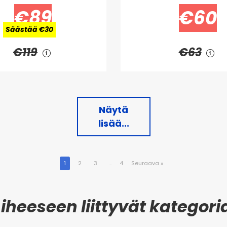
€89
€60
Säästää €30
€119
€63
Näytä
lisää...
1
2
3
..
4
Seuraava
»