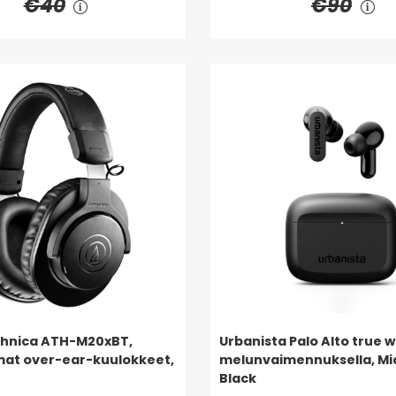
€40
€90
chnica ATH-M20xBT,
Urbanista Palo Alto true w
mat over-ear-kuulokkeet,
melunvaimennuksella, Mi
Black