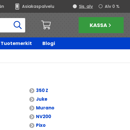
än
Asiakaspalvelu
Sis. alv
Alv 0 %
KASSA
Tuotemerkit
Blogi
350 Z
Juke
Murano
NV200
Pixo