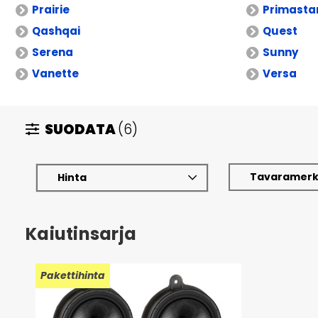
Prairie
Primasta
Qashqai
Quest
Serena
Sunny
Vanette
Versa
SUODATA
(6)
Tavaramerk
Hinta
Kaiutinsarja
Pakettihinta