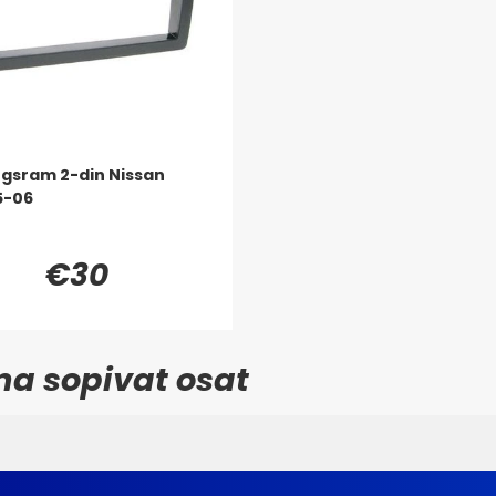
gsram 2-din Nissan
5-06
€30
ma sopivat osat