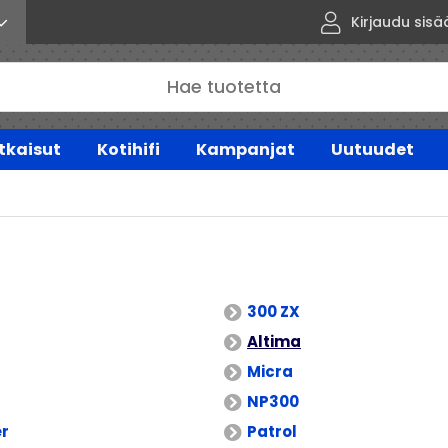
Kirjaudu sisä
tkaisut
Kotihifi
Kampanjat
Uutuudet
300 ZX
Altima
Micra
NP300
er
Patrol