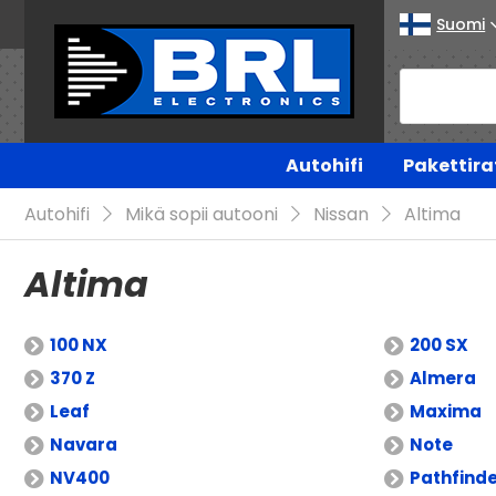
Suomi
Autohifi
Pakettira
Autohifi
Mikä sopii autooni
Nissan
Altima
Altima
100 NX
200 SX
370 Z
Almera
Leaf
Maxima
Navara
Note
NV400
Pathfind