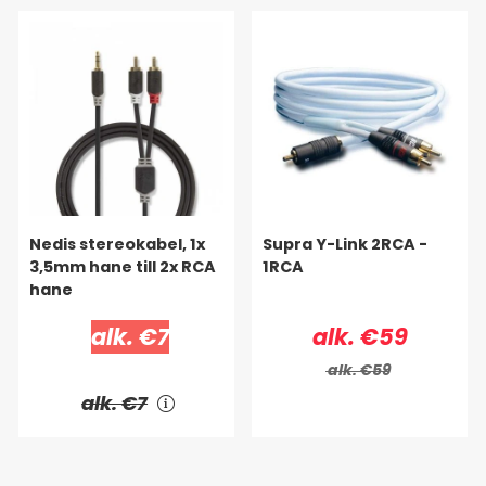
Nedis stereokabel, 1x
Supra Y-Link 2RCA -
3,5mm hane till 2x RCA
1RCA
hane
alk. €7
alk. €59
alk. €59
alk. €7