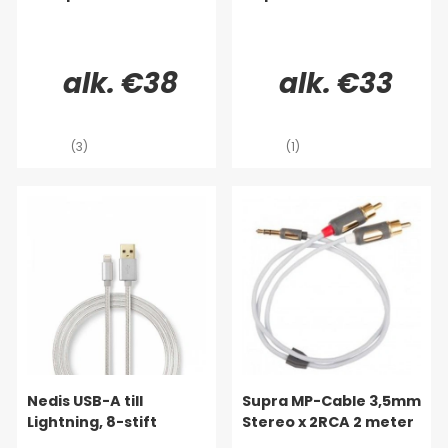
alk. €38
alk. €33
(3)
(1)
Nedis USB-A till
Supra MP-Cable 3,5mm
Lightning, 8-stift
Stereo x 2RCA 2 meter