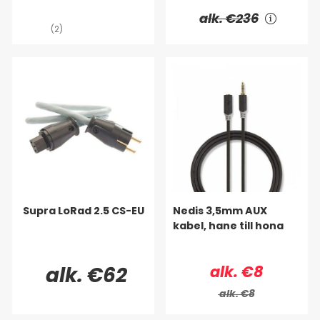
alk. €236
(2)
Supra LoRad 2.5 CS-EU
Nedis 3,5mm AUX
kabel, hane till hona
alk. €62
alk. €8
alk. €8