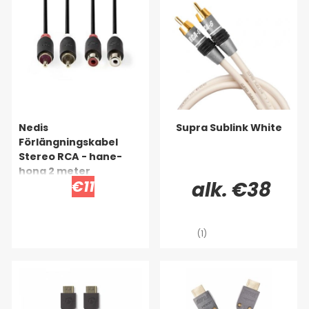
Nedis
Supra Sublink White
Förlängningskabel
Stereo RCA - hane-
hona 2 meter
€11
alk. €38
(1)