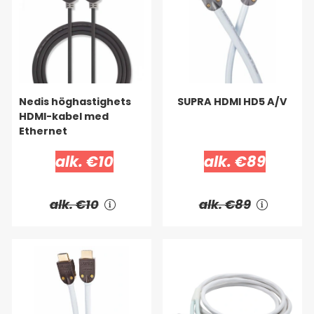
Nedis höghastighets
SUPRA HDMI HD5 A/V
HDMI-kabel med
Ethernet
alk. €10
alk. €89
alk. €10
alk. €89