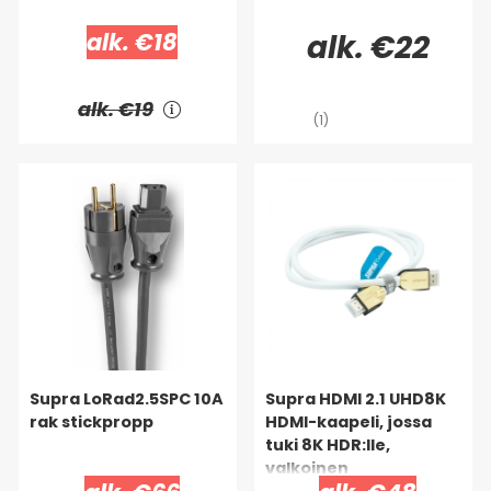
alk. €18
alk. €22
alk. €19
(1)
Supra LoRad2.5SPC 10A
Supra HDMI 2.1 UHD8K
rak stickpropp
HDMI-kaapeli, jossa
tuki 8K HDR:lle,
valkoinen