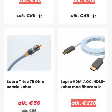
alk. €66
alk. €48
alk. €66
alk. €48
Supra Trico 75 Ohm
Supra HDMI AOC, HDMI-
coaxialkabel
kabel med fiberoptik
alk. €56
alk. €236
alk. €56