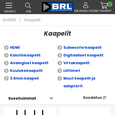
KIRJAUDU SISÄÄN
TAVARAT
VALIKKO
HAE
Kotihifi
Kaapelit
Kaapelit
HDMI
Subwooferkaapelit
Kaiutinkaapelit
Digitaaliset kaapelit
Analogiset kaapelit
Virtakaapelit
Kuulokekaapelit
Liittimet
3.5mm kaapeli
Muut kaapelit ja
adapterit
Suodatus