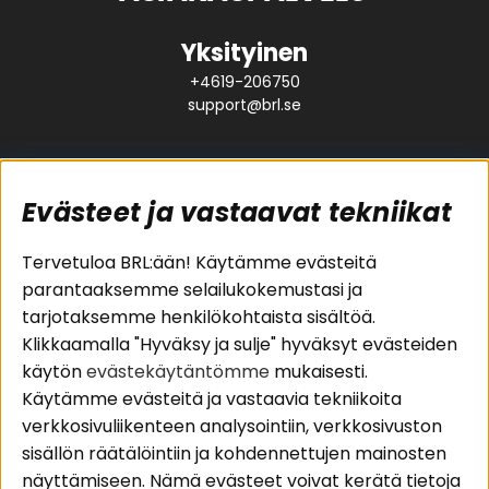
Yksityinen
+4619-206750
support@brl.se
Evästeet ja vastaavat tekniikat
Suositut sivut
Asiakaspalvelu
Tervetuloa BRL:ään! Käytämme evästeitä
parantaaksemme selailukokemustasi ja
Pakettiratkaisut
Evästeet
tarjotaksemme henkilökohtaista sisältöä.
Autostereot
Huolto- ja
Klikkaamalla "Hyväksy ja sulje" hyväksyt evästeiden
Kaiuttimet
takuutiedot
käytön
evästekäytäntömme
mukaisesti.
Päätevahvistimet
Ostoehdot
Käytämme evästeitä ja vastaavia tekniikoita
Lisätarvikkeet
Palautus
verkkosivuliikenteen analysointiin, verkkosivuston
Kaapelit
Tietosuojapolitiikka
sisällön räätälöintiin ja kohdennettujen mainosten
näyttämiseen. Nämä evästeet voivat kerätä tietoja