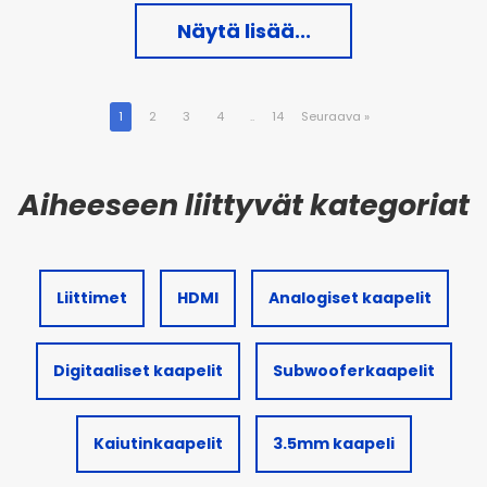
Näytä lisää...
1
2
3
4
..
14
Seuraava
»
Liittimet
HDMI
Analogiset kaapelit
Digitaaliset kaapelit
Subwooferkaapelit
Kaiutinkaapelit
3.5mm kaapeli