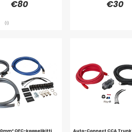
€80
€30
(1)
 50mm² OFC-kaapelikitti
Auto-Connect CCA Trunk 