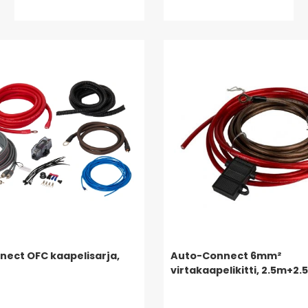
ect OFC kaapelisarja,
Auto-Connect 6mm²
virtakaapelikitti, 2.5m+2.