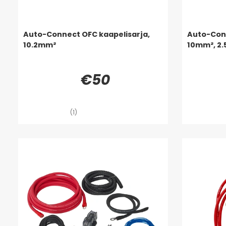
Auto-Connect OFC kaapelisarja,
Auto-Conn
10.2mm²
10mm², 2.
€50
(1)