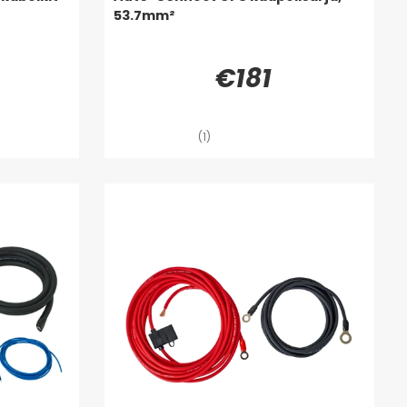
53.7mm²
€181
(1)