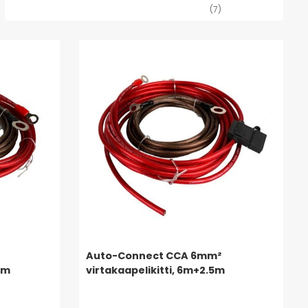
(7)
Auto-Connect CCA 6mm²
5m
virtakaapelikitti, 6m+2.5m