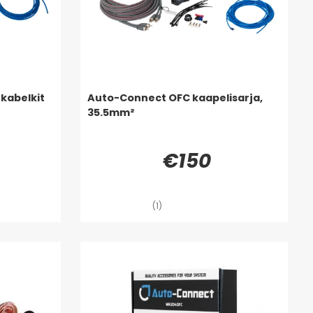
kabelkit
Auto-Connect OFC kaapelisarja,
35.5mm²
€150
(1)