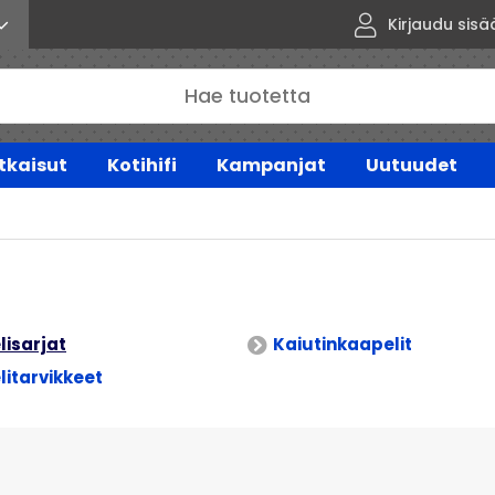
Kirjaudu sisä
tkaisut
Kotihifi
Kampanjat
Uutuudet
isarjat
Kaiutinkaapelit
itarvikkeet