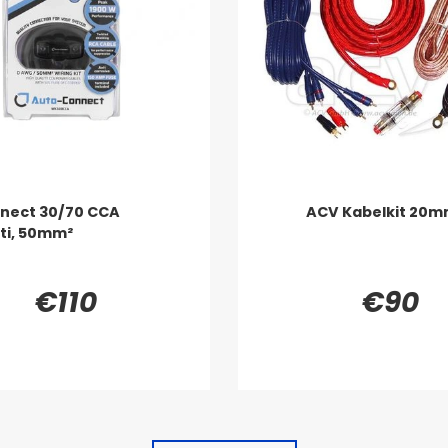
nect 30/70 CCA
ACV Kabelkit 20
tti, 50mm²
€110
€90