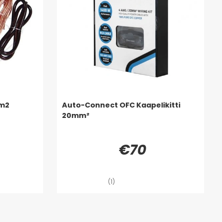
mm2
Auto-Connect OFC Kaapelikitti
20mm²
€70
(1)