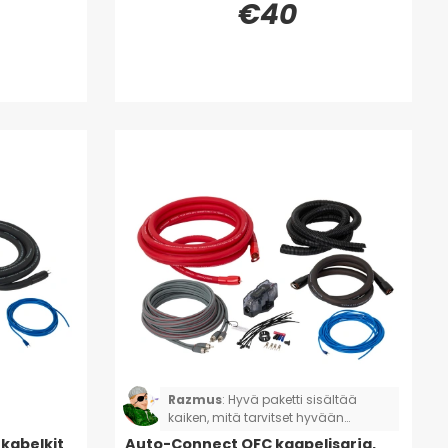
€40
Razmus
:
Hyvä paketti sisältää
kaiken, mitä tarvitset hyvään
liitäntään pääteasteelle.
kabelkit
Auto-Connect OFC kaapelisarja,