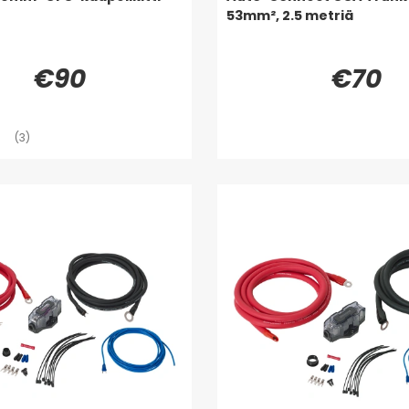
53mm², 2.5 metriä
€90
€70
(3)