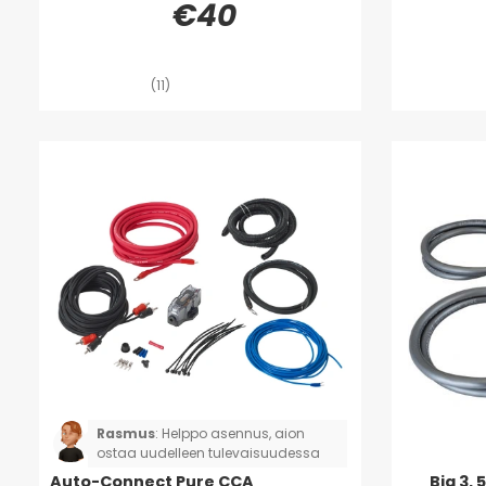
€40
(11)
Rasmus
:
Helppo asennus, aion
ostaa uudelleen tulevaisuudessa
Auto-Connect Pure CCA
Big 3,