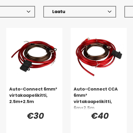
Laatu
Auto-Connect 6mm²
Auto-Connect CCA
virtakaapelikitti,
6mm²
2.5m+2.5m
virtakaapelikitti,
6m+2.5m
€30
€40