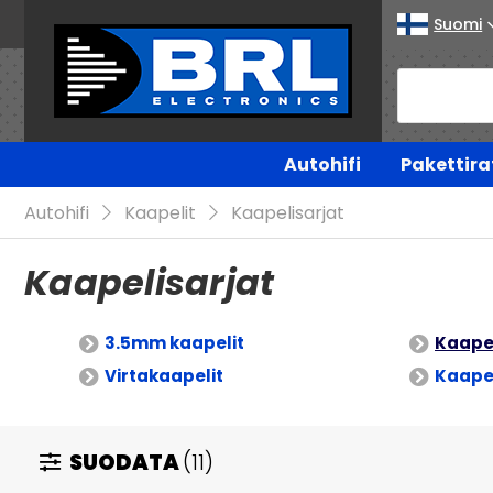
Suomi
Autohifi
Pakettira
Autohifi
Kaapelit
Kaapelisarjat
Kaapelisarjat
3.5mm kaapelit
Kaapel
Virtakaapelit
Kaapel
SUODATA
(11)