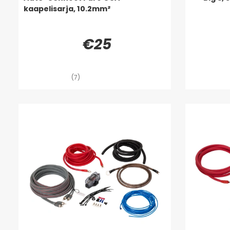
kaapelisarja, 10.2mm²
€25
(7)