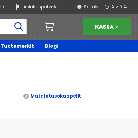
än
Asiakaspalvelu
Sis. alv
Alv 0 %
KASSA
Tuotemerkit
Blogi
Matalatasokaapelit