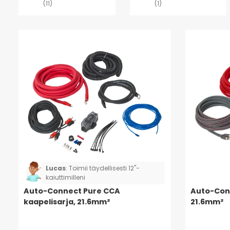
(11)
(1)
Lucas
:
Toimii täydellisesti 12"-
kaiuttimilleni
Auto-Connect Pure CCA
Auto-Conn
kaapelisarja, 21.6mm²
21.6mm²