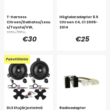
T-harness
Högtalaradapter 6.5
Citroen/Daihatsu/Lexu
Citroen C4, C1 2005-
s/Toyota/VW,
2014
10Pin/6Pin
€30
€25
Pakettihinta
DLS Etujärjestelmä
Radioadapter