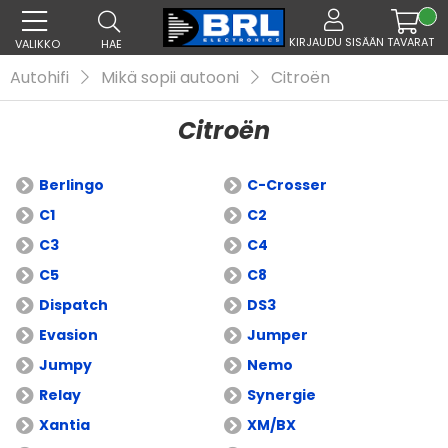
KIRJAUDU SISÄÄN
TAVARAT
VALIKKO
HAE
Autohifi
Mikä sopii autooni
Citroën
Citroën
Berlingo
C-Crosser
C1
C2
C3
C4
C5
C8
Dispatch
DS3
Evasion
Jumper
Jumpy
Nemo
Relay
Synergie
Xantia
XM/BX