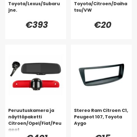
Toyota/Lexus/Subaru
Toyota/Citroen/Daiha
jne.
tsu/VW
€393
€20
Peruutuskamera ja
Stereo Ram Citroen C1,
näyttöpaketti
Peugeot 107, Toyota
Citroen/Opel/Fiat/Peu
Aygo
geot