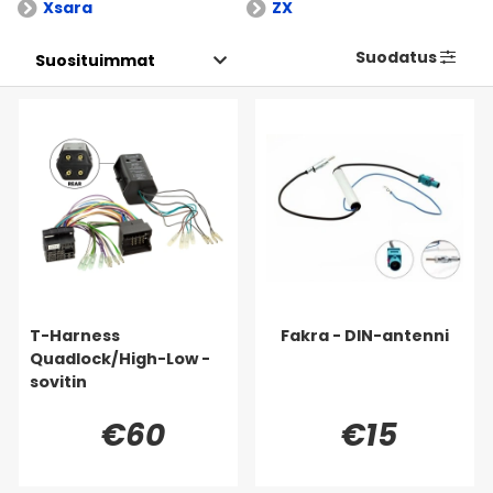
Xsara
ZX
Suodatus
T-Harness
Fakra - DIN-antenni
Quadlock/High-Low -
sovitin
€60
€15