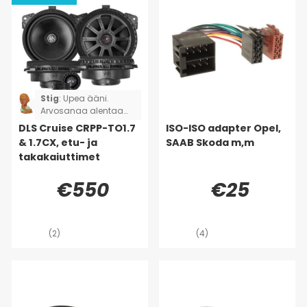
Stig
:
Upea ääni.
Arvosanaa alentaa
se, että sarja ei ollut
DLS Cruise CRPP-TO1.7
ISO-ISO adapter Opel,
täydellinen. Kaksi
& 1.7CX, etu- ja
SAAB Skoda m,m
adapterikaapelia
takakaiuttimet
puuttui, joten jouduin
leikkaamaan ja
€550
€25
juottamaan sen
sijaan, että olisin vain
liittänyt ja soittanut.
(Toyota Rav4)
(2)
(4)