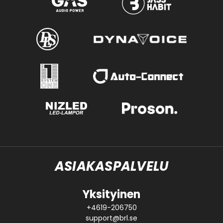
ASIAKASPALVELU
Yksityinen
+4619-206750
support@brl.se