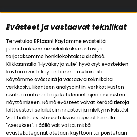
Evästeet ja vastaavat tekniikat
Suositut sivut
Asiakaspalvelu
Tervetuloa BRL:ään! Käytämme evästeitä
parantaaksemme selailukokemustasi ja
Pakettiratkaisut
Evästeet
tarjotaksemme henkilökohtaista sisältöä.
Autostereot
Huolto- ja
Klikkaamalla "Hyväksy ja sulje" hyväksyt evästeiden
Kaiuttimet
takuutiedot
käytön
evästekäytäntömme
mukaisesti.
Päätevahvistimet
Ostoehdot
Käytämme evästeitä ja vastaavia tekniikoita
Lisätarvikkeet
Palautus
verkkosivuliikenteen analysointiin, verkkosivuston
Kaapelit
Tietosuojapolitiikka
sisällön räätälöintiin ja kohdennettujen mainosten
näyttämiseen. Nämä evästeet voivat kerätä tietoja
laitteestasi, selailutoiminnastasi ja mieltymyksistäsi.
Alueet
Seuraa meitä
Voit hallita evästeasetuksiasi napsauttamalla
Instagram
Autohifi
"Asetukset". Täällä voit valita, mitkä
Kotihifi
Facebook
evästekategoriat otetaan käyttöön tai poistetaan