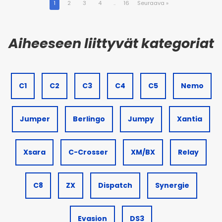
1
2
3
4
..
16
Seuraava
»
C1
C2
C3
C4
C5
Nemo
Jumper
Berlingo
Jumpy
Xantia
Xsara
C-Crosser
XM/BX
Relay
C8
ZX
Dispatch
Synergie
Evasion
DS3