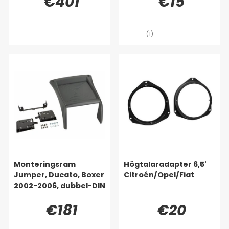
€401
€15
(1)
Monteringsram
Högtalaradapter 6,5'
Jumper, Ducato, Boxer
Citroén/Opel/Fiat
2002-2006, dubbel-DIN
€181
€20