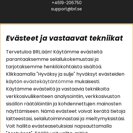
+4619-206750
support@brl.se
Evästeet ja vastaavat tekniikat
Suositut sivut
Asiakaspalvelu
Tervetuloa BRL:ään! Käytämme evästeitä
parantaaksemme selailukokemustasi ja
Pakettiratkaisut
Evästeet
tarjotaksemme henkilökohtaista sisältöä.
Autostereot
Huolto- ja
Klikkaamalla "Hyväksy ja sulje" hyväksyt evästeiden
Kaiuttimet
takuutiedot
käytön
evästekäytäntömme
mukaisesti.
Päätevahvistimet
Ostoehdot
Käytämme evästeitä ja vastaavia tekniikoita
Lisätarvikkeet
Palautus
verkkosivuliikenteen analysointiin, verkkosivuston
Kaapelit
Tietosuojapolitiikka
sisällön räätälöintiin ja kohdennettujen mainosten
näyttämiseen. Nämä evästeet voivat kerätä tietoja
laitteestasi, selailutoiminnastasi ja mieltymyksistäsi.
Alueet
Seuraa meitä
Voit hallita evästeasetuksiasi napsauttamalla
Instagram
Autohifi