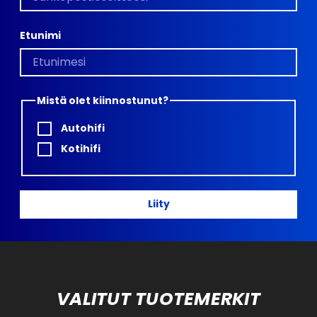
Etunimi
Mistä olet kiinnostunut?
Autohifi
Kotihifi
Liity
VALITUT TUOTEMERKIT