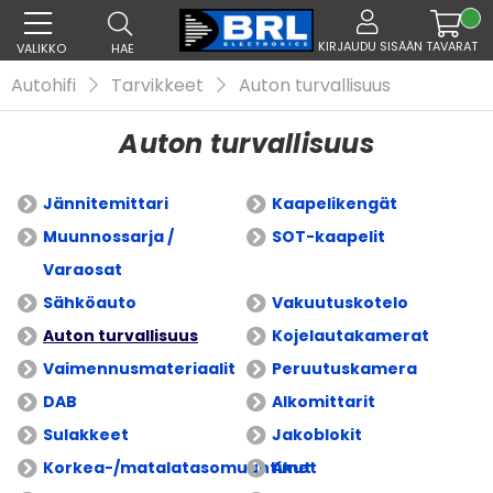
KIRJAUDU SISÄÄN
TAVARAT
VALIKKO
HAE
Autohifi
Tarvikkeet
Auton turvallisuus
Auton turvallisuus
Jännitemittari
Kaapelikengät
Muunnossarja /
SOT-kaapelit
Varaosat
Sähköauto
Vakuutuskotelo
Auton turvallisuus
Kojelautakamerat
Vaimennusmateriaalit
Peruutuskamera
DAB
Alkomittarit
Sulakkeet
Jakoblokit
Korkea-/matalatasomuuntimet
Akut