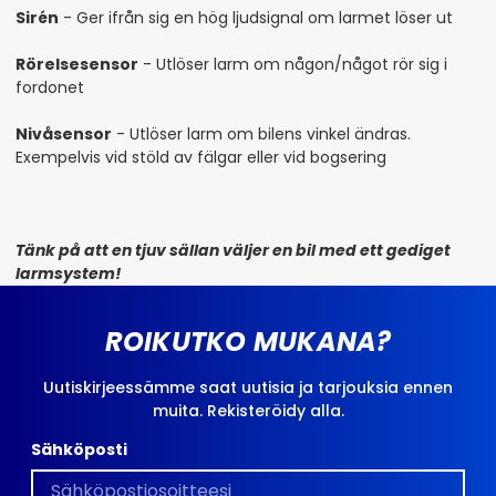
Sirén
- Ger ifrån sig en hög ljudsignal om larmet löser ut
Rörelsesensor
- Utlöser larm om någon/något rör sig i
fordonet
Nivåsensor
- Utlöser larm om bilens vinkel ändras.
Exempelvis vid stöld av fälgar eller vid bogsering
Tänk på att en tjuv sällan väljer en bil med ett gediget
larmsystem!
ROIKUTKO MUKANA?
Uutiskirjeessämme saat uutisia ja tarjouksia ennen
muita. Rekisteröidy alla.
Sähköposti