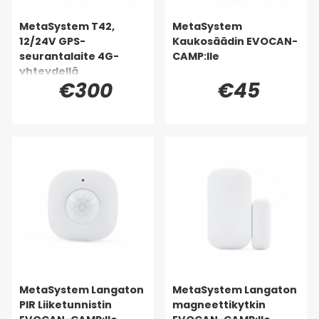
MetaSystem T42,
MetaSystem
12/24V GPS-
Kaukosäädin EVOCAN-
seurantalaite 4G-
CAMP:lle
yhteydellä
€300
€45
MetaSystem Langaton
MetaSystem Langaton
PIR Liiketunnistin
magneettikytkin