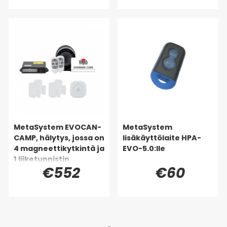
MetaSystem EVOCAN-
MetaSystem
CAMP, hälytys, jossa on
lisäkäyttölaite HPA-
4 magneettikytkintä ja
EVO-5.0:lle
1 liiketunnistin
€552
€60