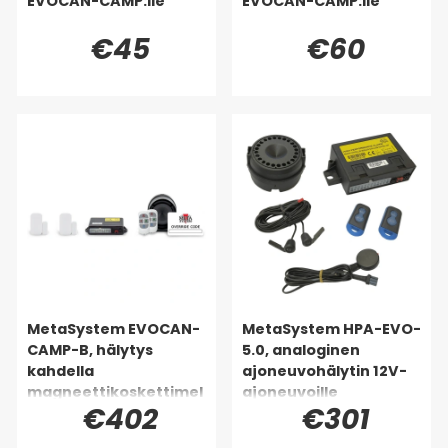
EVOCAN-CAMP:lle
EVOCAN-CAMP:lle
€45
€60
MetaSystem EVOCAN-
MetaSystem HPA-EVO-
CAMP-B, hälytys
5.0, analoginen
kahdella
ajoneuvohälytin 12V-
magneettikoskettimel
ajoneuvoille
€402
€301
la