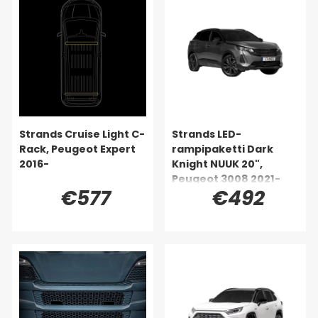
Strands Cruise Light C-
Strands LED-
Rack, Peugeot Expert
rampipaketti Dark
2016-
Knight NUUK 20",
Peugeot 3008 2021-
€577
€492
2024