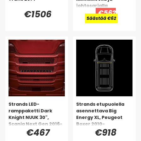
johtosarjalla
€1506
€562
Säästää €62
Strands LED-
Strands etupuolella
ramppaketti Dark
asennettava Big
Knight NUUK 30",
Energy XL, Peugeot
Scania Next Gen 2016-
Boxer 2010-
€467
€918