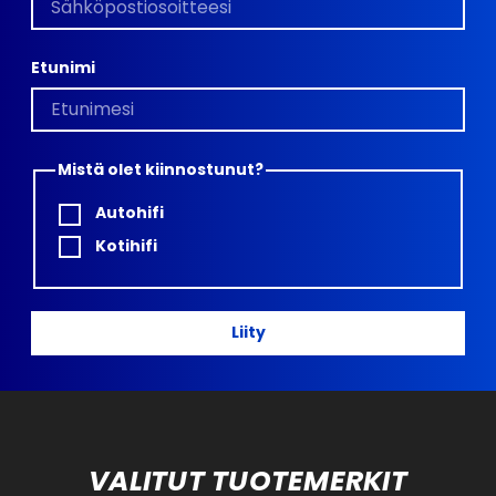
Etunimi
Mistä olet kiinnostunut?
Autohifi
Kotihifi
Liity
VALITUT TUOTEMERKIT