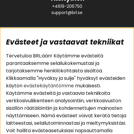
+4619-206750
support@brl.se
Evästeet ja vastaavat tekniikat
Suositut sivut
Asiakaspalvelu
Tervetuloa BRL:ään! Käytämme evästeitä
parantaaksemme selailukokemustasi ja
Pakettiratkaisut
Evästeet
tarjotaksemme henkilökohtaista sisältöä.
Autostereot
Huolto- ja
Klikkaamalla "Hyväksy ja sulje" hyväksyt evästeiden
Kaiuttimet
takuutiedot
käytön
evästekäytäntömme
mukaisesti.
Päätevahvistimet
Ostoehdot
Käytämme evästeitä ja vastaavia tekniikoita
Lisätarvikkeet
Palautus
verkkosivuliikenteen analysointiin, verkkosivuston
Kaapelit
Tietosuojapolitiikka
sisällön räätälöintiin ja kohdennettujen mainosten
näyttämiseen. Nämä evästeet voivat kerätä tietoja
laitteestasi, selailutoiminnastasi ja mieltymyksistäsi.
Alueet
Seuraa meitä
Voit hallita evästeasetuksiasi napsauttamalla