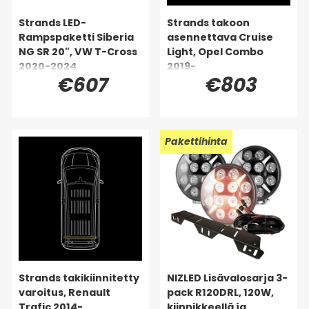
Strands LED-
Strands takoon
Rampspaketti Siberia
asennettava Cruise
NG SR 20", VW T-Cross
Light, Opel Combo
2020-2024
2019-
€607
€803
Pakettihinta
Strands takikiinnitetty
NIZLED Lisävalosarja 3-
varoitus, Renault
pack R120DRL, 120W,
Trafic 2014-
kiinnikkeellä ja