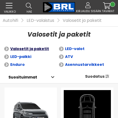
KIRJAUDU SISÄÄN
TAVARAT
VALIKKO
HAE
Autohifi
LED-valaistus
Valosetit ja paketit
Valosetit ja paketit
Valosetit ja paketit
LED-valot
LED-palkki
ATV
Enduro
Asennustarvikkeet
Suodatus