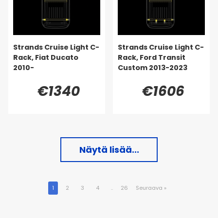
Strands Cruise Light C-
Strands Cruise Light C-
Rack, Fiat Ducato
Rack, Ford Transit
2010-
Custom 2013-2023
€1340
€1606
Näytä lisää...
1
2
3
4
..
26
Seuraava
»