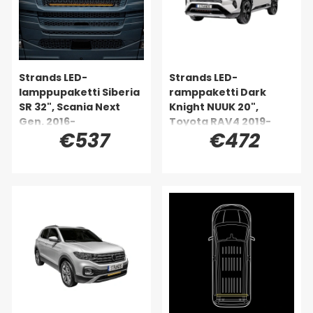
Strands LED-
Strands LED-
lamppupaketti Siberia
ramppaketti Dark
SR 32", Scania Next
Knight NUUK 20",
Gen. 2016-
Toyota RAV4 2019-
€537
€472
2021