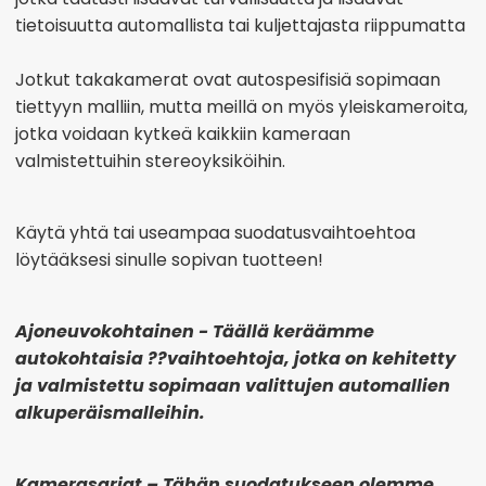
tietoisuutta automallista tai kuljettajasta riippumatta
Jotkut takakamerat ovat autospesifisiä sopimaan
tiettyyn malliin, mutta meillä on myös yleiskameroita,
jotka voidaan kytkeä kaikkiin kameraan
valmistettuihin stereoyksiköihin.
Käytä yhtä tai useampaa suodatusvaihtoehtoa
löytääksesi sinulle sopivan tuotteen!
Ajoneuvokohtainen -
Täällä keräämme
autokohtaisia ??vaihtoehtoja, jotka on kehitetty
ja valmistettu sopimaan valittujen automallien
alkuperäismalleihin
.
Kamerasarjat –
Tähän suodatukseen olemme