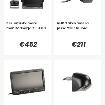
Peruutuskamera
AHD Takakamera,
monitorisarja 7"" AHD
jossa 230° kulma
€452
€211