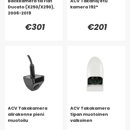
Backkamera till Fiat
ACV Takana/etu
Ducato (X250/X290),
kamera 192°
2006-2019
€301
€201
ACV Takakamera
ACV Takakamera
alirakenne pieni
tipan muotoinen
muotoilu
valkoinen