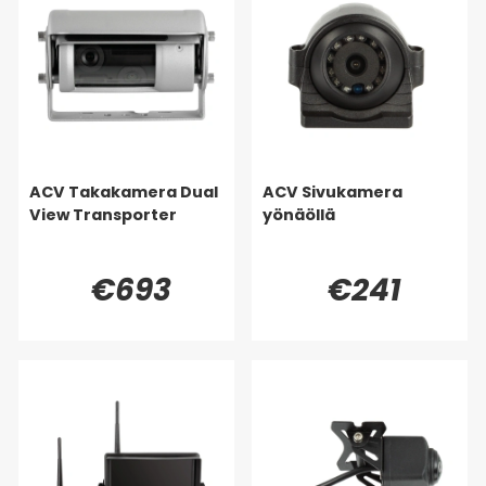
ACV Takakamera Dual
ACV Sivukamera
View Transporter
yönäöllä
€693
€241