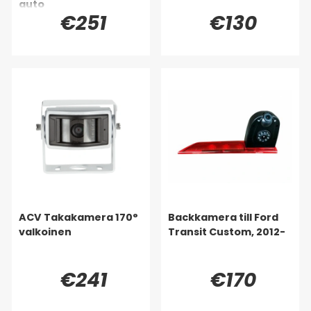
auto
€251
€130
ACV Takakamera 170°
Backkamera till Ford
valkoinen
Transit Custom, 2012-
€241
€170