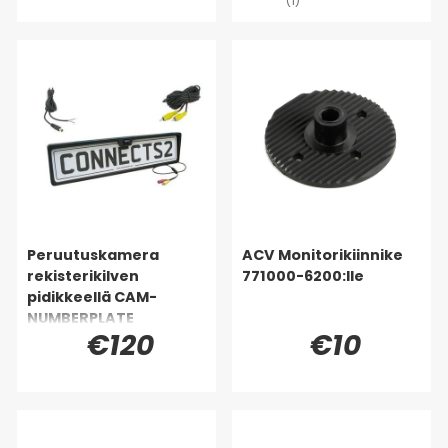
(1)
Peruutuskamera
ACV Monitorikiinnike
rekisterikilven
771000-6200:lle
pidikkeellä CAM-
NUMBERPLATE
€120
€10