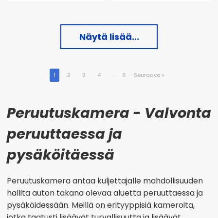
Näytä lisää...
1
2
3
4
..
6
Seuraava
»
Peruutuskamera - Valvonta
peruuttaessa ja
pysäköitäessä
Peruutuskamera antaa kuljettajalle mahdollisuuden
hallita auton takana olevaa aluetta peruuttaessa ja
pysäköidessään. Meillä on erityyppisiä kameroita,
jotka taatusti lisäävät turvallisuutta ja lisäävät