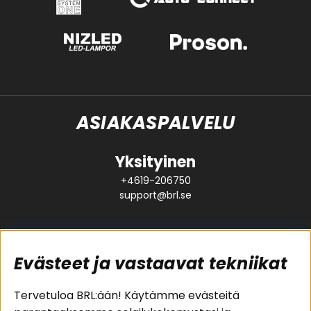
ASIAKASPALVELU
Yksityinen
+4619-206750
support@brl.se
Evästeet ja vastaavat tekniikat
Suositut sivut
Asiakaspalvelu
Tervetuloa BRL:ään! Käytämme evästeitä