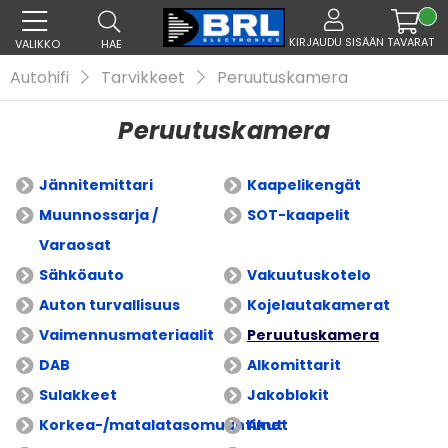
KIRJAUDU SISÄÄN
TAVARAT
VALIKKO
HAE
Autohifi
Tarvikkeet
Peruutuskamera
Peruutuskamera
Jännitemittari
Kaapelikengät
Muunnossarja /
SOT-kaapelit
Varaosat
Sähköauto
Vakuutuskotelo
Auton turvallisuus
Kojelautakamerat
Vaimennusmateriaalit
Peruutuskamera
DAB
Alkomittarit
Sulakkeet
Jakoblokit
Korkea-/matalatasomuuntimet
Akut