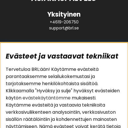
Yksityinen
+4619-206750
support@brl.se
Evästeet ja vastaavat tekniikat
Suositut sivut
Asiakaspalvelu
Tervetuloa BRL:ään! Käytämme evästeitä
parantaaksemme selailukokemustasi ja
Pakettiratkaisut
Evästeet
tarjotaksemme henkilökohtaista sisältöä.
Autostereot
Huolto- ja
Klikkaamalla "Hyväksy ja sulje" hyväksyt evästeiden
Kaiuttimet
takuutiedot
käytön
evästekäytäntömme
mukaisesti.
Päätevahvistimet
Ostoehdot
Käytämme evästeitä ja vastaavia tekniikoita
Lisätarvikkeet
Palautus
verkkosivuliikenteen analysointiin, verkkosivuston
Kaapelit
Tietosuojapolitiikka
sisällön räätälöintiin ja kohdennettujen mainosten
näyttämiseen. Nämä evästeet voivat kerätä tietoja