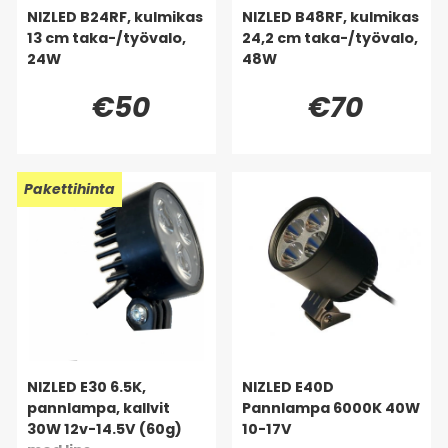
NIZLED B24RF, kulmikas
NIZLED B48RF, kulmikas
13 cm taka-/työvalo,
24,2 cm taka-/työvalo,
24W
48W
€50
€70
Pakettihinta
NIZLED E30 6.5K,
NIZLED E40D
pannlampa, kallvit
Pannlampa 6000K 40W
30W 12v-14.5V (60g)
10-17V