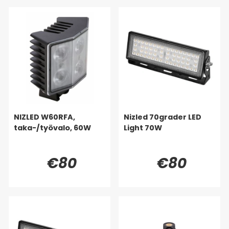
NIZLED W60RFA,
Nizled 70grader LED
taka-/työvalo, 60W
Light 70W
€80
€80