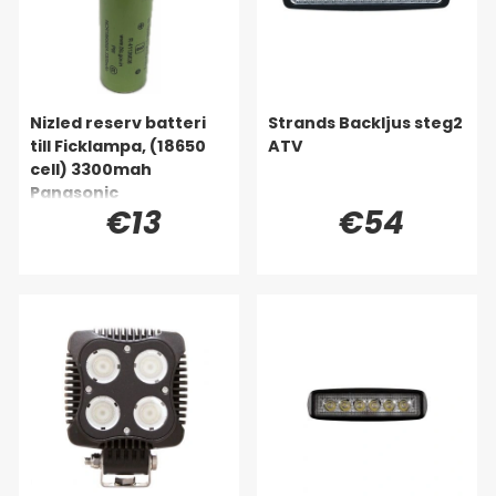
Nizled reserv batteri
Strands Backljus steg2
till Ficklampa, (18650
ATV
cell) 3300mah
Panasonic
€13
€54