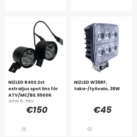
NIZLED R40S 2st
NIZLED W36RF,
extraljus spot lins för
taka-/työvalo, 36W
ATV/MC/BIL 6500K
40W 9-36V
€150
€45
(1)
(1)