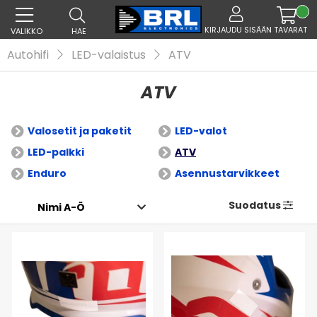
KIRJAUDU SISÄÄN
TAVARAT
VALIKKO
HAE
Autohifi
LED-valaistus
ATV
ATV
Valosetit ja paketit
LED-valot
LED-palkki
ATV
Enduro
Asennustarvikkeet
Suodatus