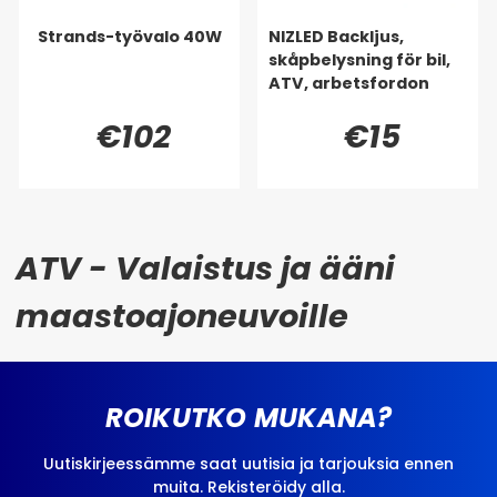
Strands-työvalo 40W
NIZLED Backljus,
skåpbelysning för bil,
ATV, arbetsfordon
€102
€15
ATV - Valaistus ja ääni
maastoajoneuvoille
ROIKUTKO MUKANA?
Uutiskirjeessämme saat uutisia ja tarjouksia ennen
muita. Rekisteröidy alla.