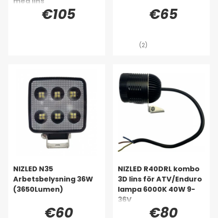
med lins
€105
€65
(2)
NIZLED N35
NIZLED R40DRL kombo
Arbetsbelysning 36W
3D lins för ATV/Enduro
(3650Lumen)
lampa 6000K 40W 9-
36V
€60
€80