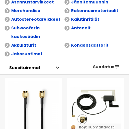
Asennustarvikkeet
Jännitemuunnin
Merchandise
Rakennusmateriaalit
Autostereotarvikkeet
Kaiutinritilät
Subwooferin
Antennit
kaukosäädin
Akkulaturit
Kondensaattorit
Jakosuotimet
Suodatus
Roy
:
Huomattavasti