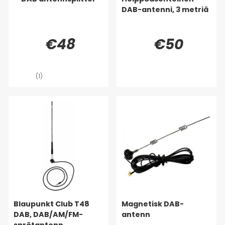
DAB-antenni, 3 metriä
€48
€50
(1)
Blaupunkt Club T48
Magnetisk DAB-
DAB, DAB/AM/FM-
antenn
sprötantenn