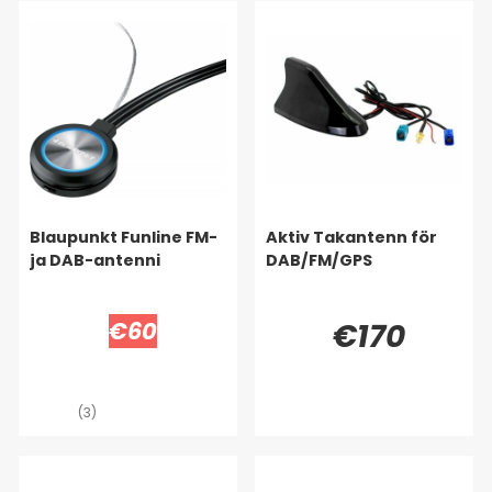
Blaupunkt Funline FM-
Aktiv Takantenn för
ja DAB-antenni
DAB/FM/GPS
€60
€170
(3)