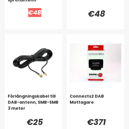
€48
€48
Förlängningskabel till
Connects2 DAB
DAB-antenn, SMB-SMB
Mottagare
3 meter
€25
€371