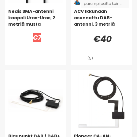
parempi peitto kuin
vanhalla antennilla
Nedis SMA-antenni
ACV Ikkunaan
passiivisena.
kaapeli Uros-Uros, 2
asennettu DAB-
metriä musta
antenni, 3 metriä
€7
€40
(5)
Blaupunkt DAB / DAB+
Pioneer CA-AN-