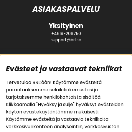
ASIAKASPALVELU
Yksityinen
+4619-206750
support@brl.se
Evästeet ja vastaavat tekniikat
Suositut sivut
Asiakaspalvelu
Tervetuloa BRL:ään! Käytämme evästeitä
parantaaksemme selailukokemustasi ja
Pakettiratkaisut
Evästeet
tarjotaksemme henkilökohtaista sisältöä.
Autostereot
Huolto- ja
Klikkaamalla "Hyväksy ja sulje" hyväksyt evästeiden
Kaiuttimet
takuutiedot
käytön
evästekäytäntömme
mukaisesti.
Päätevahvistimet
Ostoehdot
Käytämme evästeitä ja vastaavia tekniikoita
Lisätarvikkeet
Palautus
verkkosivuliikenteen analysointiin, verkkosivuston
Kaapelit
Tietosuojapolitiikka