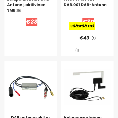
Antenni, aktiivinen
DAB.001 DAB-Antenn
SMB:llä
€33
€30
Säästää €13
€43
(1)
DAB antennsplitter
Helppoasenteinen