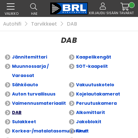
KIRJAUDU SISÄÄN
TAVARAT
VALIKKO
HAE
Autohifi
Tarvikkeet
DAB
DAB
Jännitemittari
Kaapelikengät
Muunnossarja /
SOT-kaapelit
Varaosat
Sähköauto
Vakuutuskotelo
Auton turvallisuus
Kojelautakamerat
Vaimennusmateriaalit
Peruutuskamera
DAB
Alkomittarit
Sulakkeet
Jakoblokit
Korkea-/matalatasomuuntimet
Akut