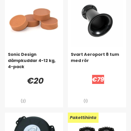
Sonic Design
Svart Aeroport 8 tum
dämpkuddar 4-12 kg,
med rör
4-pack
€20
€79
(2)
(1)
Pakettihinta