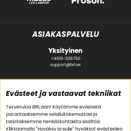
ASIAKASPALVELU
Yksityinen
+4619-206750
support@brl.se
Evästeet ja vastaavat tekniikat
Suositut sivut
Asiakaspalvelu
Tervetuloa BRL:ään! Käytämme evästeitä
parantaaksemme selailukokemustasi ja
Pakettiratkaisut
Evästeet
tarjotaksemme henkilökohtaista sisältöä.
Autostereot
Huolto- ja
Klikkaamalla "Hyväksy ja sulje" hyväksyt evästeiden