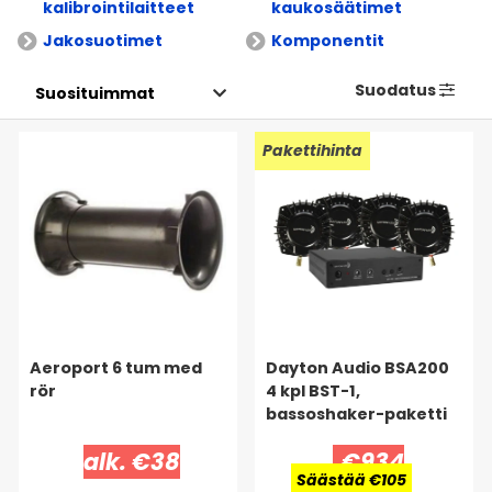
kalibrointilaitteet
kaukosäätimet
Jakosuotimet
Komponentit
Suodatus
Pakettihinta
Aeroport 6 tum med
Dayton Audio BSA200
rör
4 kpl BST-1,
bassoshaker-paketti
alk. €38
€934
Säästää €105