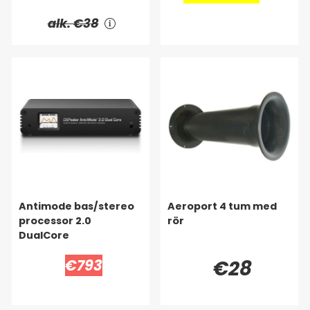
alk. €38
Antimode bas/stereo
Aeroport 4 tum med
processor 2.0
rör
DualCore
€793
€28