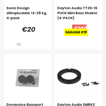
Sonic Design
Dayton Audio TT25-16
dämpkuddar 12-28 kg,
PUCK Mini Bass Shaker
4-pack
(4-PACK)
€20
€100
Säästää €19
(6)
Dynavoice Bassport
Dayton Audio SMRK2