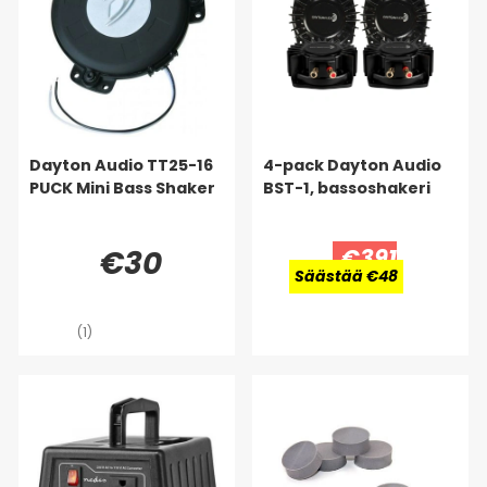
Dayton Audio TT25-16
4-pack Dayton Audio
PUCK Mini Bass Shaker
BST-1, bassoshakeri
€30
€391
Säästää €48
(1)