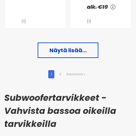
alk. €19
(1)
(1)
Näytä lisää...
1
2
Seuraava
»
Subwoofertarvikkeet -
Vahvista bassoa oikeilla
tarvikkeilla