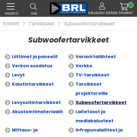
KIRJAUDU SISÄÄN
TAVARAT
VALIKKO
HAE
Kotihifi
Tarvikkeet
Subwoofertarvikkeet
Subwoofertarvikkeet
Liittimet ja paneelit
Varavirtalähteet
Verkon suodatus
Verkko
Levyt
TV-tarvikkeet
Kaiutintarvikkeet
Tarvikkeet
projektoreille
Levysoitintarvikkeet
Subwoofertarvikkeet
Akustointimateriaalit
Laitetasot ja
mediakalusteet
Mittaus- ja
Infrapunalaitteet ja