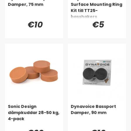
Damper, 75 mm
Surface Mounting Ring
Kit till TT25-
basshakers
€10
€5
Sonic Design
Dynavoice Bassport
dämpkuddar 28-50 kg,
Damper, 90 mm
4-pack