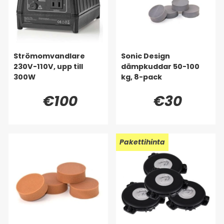
Strömomvandlare
Sonic Design
230V-110V, upp till
dämpkuddar 50-100
300W
kg, 8-pack
€100
€30
Pakettihinta