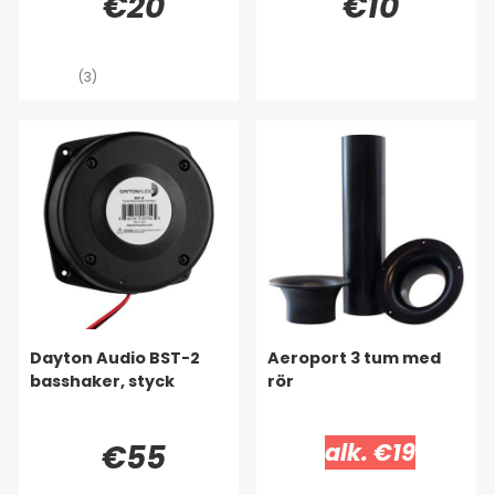
€20
€10
(3)
Dayton Audio BST-2
Aeroport 3 tum med
basshaker, styck
rör
€55
alk. €19