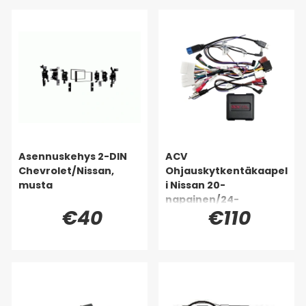
Asennuskehys 2-DIN
ACV
Chevrolet/Nissan,
Ohjauskytkentäkaapel
musta
i Nissan 20-
napainen/24-
€40
€110
napainen