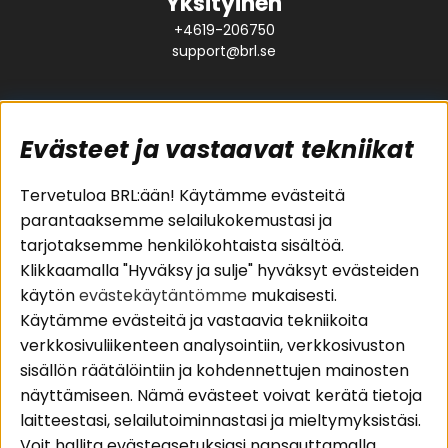
Yksityinen
+4619-206750
support@brl.se
Evästeet ja vastaavat tekniikat
Suositut sivut
Asiakaspalvelu
Tervetuloa BRL:ään! Käytämme evästeitä
parantaaksemme selailukokemustasi ja
Pakettiratkaisut
Evästeet
tarjotaksemme henkilökohtaista sisältöä.
Autostereot
Huolto- ja
Klikkaamalla "Hyväksy ja sulje" hyväksyt evästeiden
Kaiuttimet
takuutiedot
käytön
evästekäytäntömme
mukaisesti.
Päätevahvistimet
Ostoehdot
Käytämme evästeitä ja vastaavia tekniikoita
Lisätarvikkeet
Palautus
verkkosivuliikenteen analysointiin, verkkosivuston
Kaapelit
Tietosuojapolitiikka
sisällön räätälöintiin ja kohdennettujen mainosten
näyttämiseen. Nämä evästeet voivat kerätä tietoja
laitteestasi, selailutoiminnastasi ja mieltymyksistäsi.
Alueet
Seuraa meitä
Voit hallita evästeasetuksiasi napsauttamalla