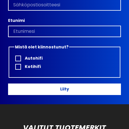
Etunimi
Mistä olet kiinnostunut?
Autohifi
Kotihifi
Liity
VALITUT TUOTEMERKIT