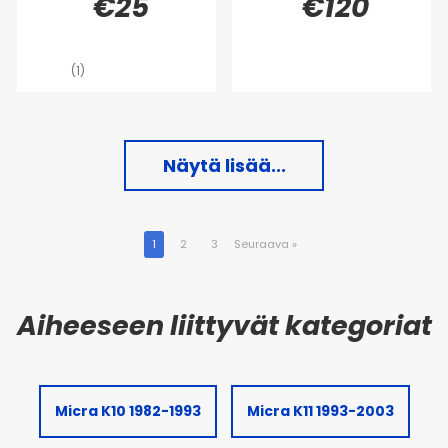
€25
€120
(1)
Näytä lisää...
1
2
3
Seuraava
»
Micra K10 1982-1993
Micra K11 1993-2003