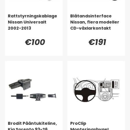
Rattstyrningskablage
Blåtandsinterface
Nissan Universalt
Nissan, flera modeller
2002-2013
CD-växlarkontakt
€100
€191
Brodit Pääntukiteline,
ProClip
Kia Sorento 93-26
Monteringsbygel