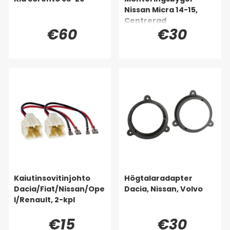
Nissan Micra 14-15,
Centrerad
€60
€30
Kaiutinsovitinjohto
Högtalaradapter
Dacia/Fiat/Nissan/Ope
Dacia, Nissan, Volvo
l/Renault, 2-kpl
€15
€30