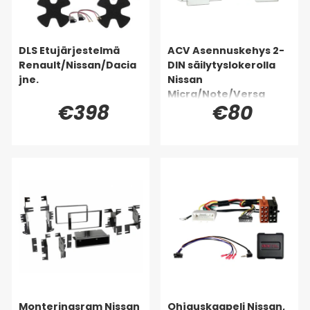
DLS Etujärjestelmä
ACV Asennuskehys 2-
Renault/Nissan/Dacia
DIN säilytyslokerolla
jne.
Nissan
Micra/Note/Versa
€398
€80
Monteringsram Nissan
Ohjauskaapeli Nissan,