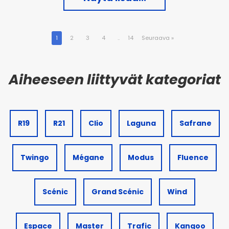
1
2
3
4
..
14
Seuraava
»
R19
R21
Clio
Laguna
Safrane
Twingo
Mégane
Modus
Fluence
Scénic
Grand Scénic
Wind
Espace
Master
Trafic
Kangoo