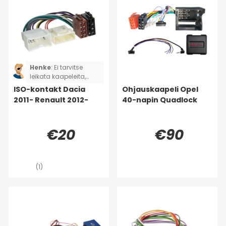
Henke
:
Ei tarvitse
leikata kaapeleita,
hyvä!
ISO-kontakt Dacia
Ohjauskaapeli Opel
2011- Renault 2012-
40-napin Quadlock
€20
€90
(1)