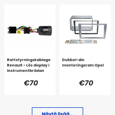
Rattstyrningskablage
Dubbel-din
Renault - Lös display i
monteringsram Opel
instrumentbrädan
€70
€70
Näytä lisää...