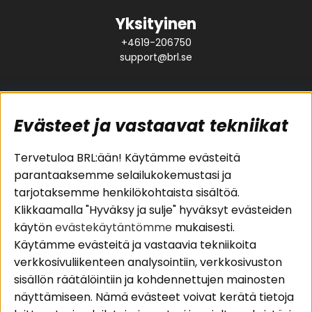
Yksityinen
+4619-206750
support@brl.se
Evästeet ja vastaavat tekniikat
Suositut sivut
Asiakaspalvelu
Tervetuloa BRL:ään! Käytämme evästeitä
parantaaksemme selailukokemustasi ja
Pakettiratkaisut
Evästeet
tarjotaksemme henkilökohtaista sisältöä.
Autostereot
Huolto- ja
Klikkaamalla "Hyväksy ja sulje" hyväksyt evästeiden
Kaiuttimet
takuutiedot
käytön
evästekäytäntömme
mukaisesti.
Päätevahvistimet
Ostoehdot
Käytämme evästeitä ja vastaavia tekniikoita
Lisätarvikkeet
Palautus
verkkosivuliikenteen analysointiin, verkkosivuston
Kaapelit
Tietosuojapolitiikka
sisällön räätälöintiin ja kohdennettujen mainosten
näyttämiseen. Nämä evästeet voivat kerätä tietoja