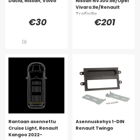
Dacia, Nissan, Volvo
Nissan NV300:lle/Opel
Vivaro:lle/Renault
Traficille
€30
€201
(1)
Rantaan asennettu
Asennuskehys 1-DIN
Cruise Light, Renault
Renault Twingo
Kangoo 2022-