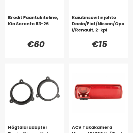
Brodit Pääntukiteline,
Kaiutinsovitinjohto
Kia Sorento 93-26
Dacia/Fiat/Nissan/Ope
l/Renault, 2-kpl
€60
€15
Högtalaradapter
ACV Takakamera