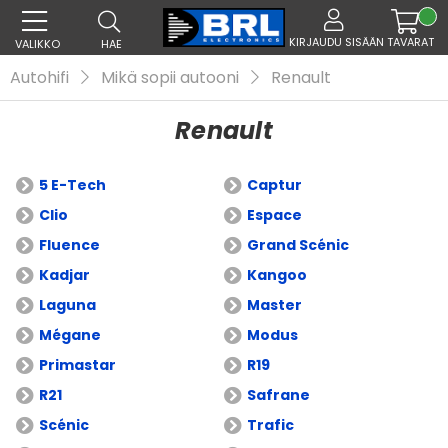
KIRJAUDU SISÄÄN
TAVARAT
VALIKKO
HAE
Autohifi
Mikä sopii autooni
Renault
Renault
5 E-Tech
Captur
Clio
Espace
Fluence
Grand Scénic
Kadjar
Kangoo
Laguna
Master
Mégane
Modus
Primastar
R19
R21
Safrane
Scénic
Trafic