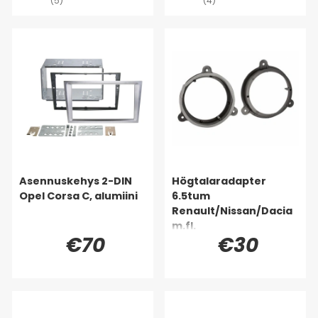
(5)
(4)
Asennuskehys 2-DIN
Högtalaradapter
Opel Corsa C, alumiini
6.5tum
Renault/Nissan/Dacia
m.fl.
€70
€30