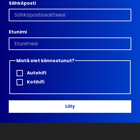
Sähköposti
Etunimi
Mistä olet kiinnostunut?
Autohifi
Kotihifi
Liity