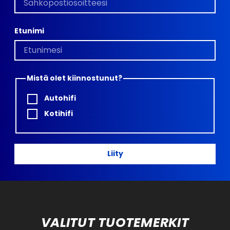
Etunimi
Mistä olet kiinnostunut?
Autohifi
Kotihifi
Liity
VALITUT TUOTEMERKIT