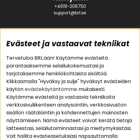
+4619-206750
support@brl.se
Evästeet ja vastaavat tekniikat
Suositut sivut
Asiakaspalvelu
Tervetuloa BRL:ään! Käytämme evästeitä
parantaaksemme selailukokemustasi ja
Pakettiratkaisut
Evästeet
tarjotaksemme henkilökohtaista sisältöä.
Autostereot
Huolto- ja
Klikkaamalla "Hyväksy ja sulje" hyväksyt evästeiden
Kaiuttimet
takuutiedot
käytön
evästekäytäntömme
mukaisesti.
Päätevahvistimet
Ostoehdot
Käytämme evästeitä ja vastaavia tekniikoita
Lisätarvikkeet
Palautus
verkkosivuliikenteen analysointiin, verkkosivuston
Kaapelit
Tietosuojapolitiikka
sisällön räätälöintiin ja kohdennettujen mainosten
näyttämiseen. Nämä evästeet voivat kerätä tietoja
laitteestasi, selailutoiminnastasi ja mieltymyksistäsi.
Alueet
Seuraa meitä
Voit hallita evästeasetuksiasi napsauttamalla
Instagram