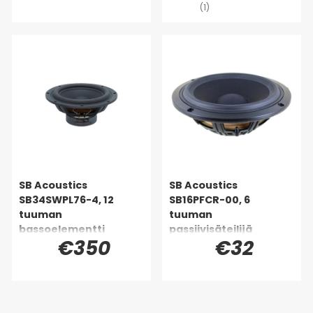
(1)
SB Acoustics
SB Acoustics
SB34SWPL76-4, 12
SB16PFCR-00, 6
tuuman
tuuman
bassoelementti
passiivisäteilijä
€350
€32