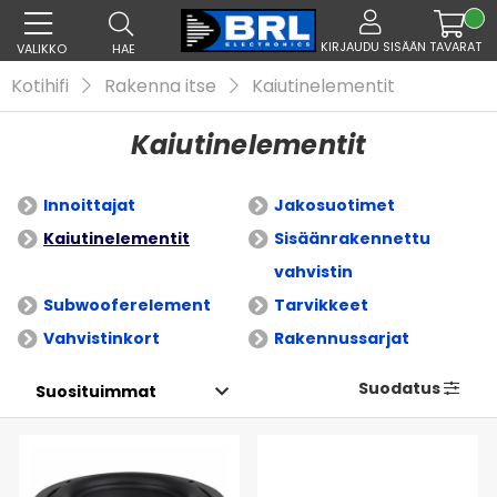
KIRJAUDU SISÄÄN
TAVARAT
VALIKKO
HAE
Kotihifi
Rakenna itse
Kaiutinelementit
Kaiutinelementit
Innoittajat
Jakosuotimet
Kaiutinelementit
Sisäänrakennettu
vahvistin
Subwooferelement
Tarvikkeet
Vahvistinkort
Rakennussarjat
Suodatus