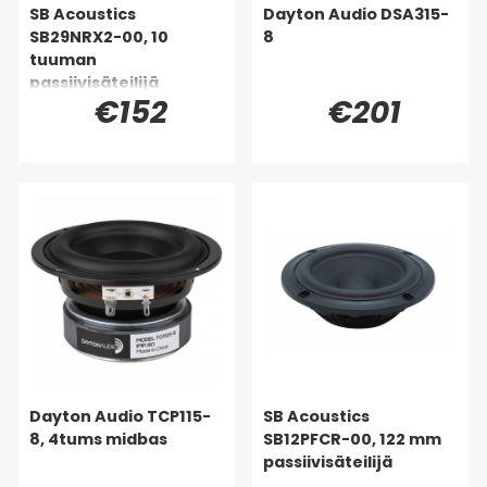
SB Acoustics
Dayton Audio DSA315-
SB29NRX2-00, 10
8
tuuman
passiivisäteilijä
€152
€201
Dayton Audio TCP115-
SB Acoustics
8, 4tums midbas
SB12PFCR-00, 122 mm
passiivisäteilijä