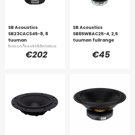
SB Acoustics
SB Acoustics
SB23CACS45-8, 8
SB65WBAC25-4, 2,5
tuuman
tuuman fullrange
basso/keskiäänialue
€202
€45