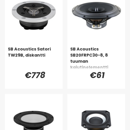
SB Acoustics Satori
SB Acoustics
TW29B, diskantti
SB20FRPC30-8, 8
tuuman
kaiutinelementti
€778
€61