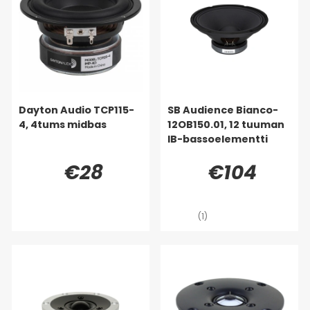
Dayton Audio TCP115-
SB Audience Bianco-
4, 4tums midbas
12OB150.01, 12 tuuman
IB-bassoelementti
€28
€104
(1)