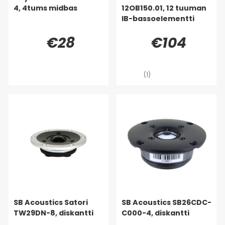
4, 4tums midbas
12OB150.01, 12 tuuman
IB-bassoelementti
€28
€104
(1)
SB Acoustics Satori
SB Acoustics SB26CDC-
TW29DN-8, diskantti
C000-4, diskantti