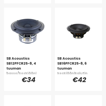
SB Acoustics
SB Acoustics
SB12PFCR25-8, 4
SB16PFCR25-8, 6
tuuman
tuuman
basso/keskiääni
keskiäänikaiutin
€34
€42