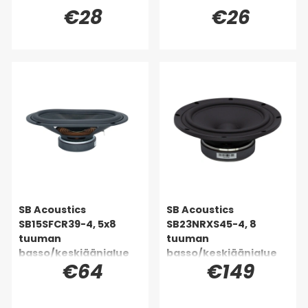
€28
€26
SB Acoustics
SB Acoustics
SB15SFCR39-4, 5x8
SB23NRXS45-4, 8
tuuman
tuuman
basso/keskiäänialue
basso/keskiäänialue
€64
€149