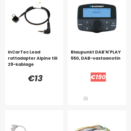
InCarTec Lead
Blaupunkt DAB'N'PLAY
rattadapter Alpine till
550, DAB-vastaanotin
29-kablage
€13
€190
(1)