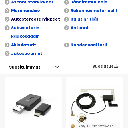
Asennustarvikkeet
Jännitemuunnin
Merchandise
Rakennusmateriaalit
Autostereotarvikkeet
Kaiutinritilät
Subwooferin
Antennit
kaukosäädin
Akkulaturit
Kondensaattorit
Jakosuotimet
Suodatus
Roy
:
Huomattavasti