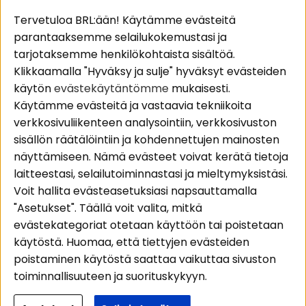
Suositut sivut
Asiakaspalvelu
Tervetuloa BRL:ään! Käytämme evästeitä
parantaaksemme selailukokemustasi ja
Pakettiratkaisut
Evästeet
tarjotaksemme henkilökohtaista sisältöä.
Autostereot
Huolto- ja
Klikkaamalla "Hyväksy ja sulje" hyväksyt evästeiden
Kaiuttimet
takuutiedot
käytön
evästekäytäntömme
mukaisesti.
Päätevahvistimet
Ostoehdot
Käytämme evästeitä ja vastaavia tekniikoita
Lisätarvikkeet
Palautus
verkkosivuliikenteen analysointiin, verkkosivuston
Kaapelit
Tietosuojapolitiikka
sisällön räätälöintiin ja kohdennettujen mainosten
näyttämiseen. Nämä evästeet voivat kerätä tietoja
laitteestasi, selailutoiminnastasi ja mieltymyksistäsi.
Alueet
Seuraa meitä
Voit hallita evästeasetuksiasi napsauttamalla
Instagram
Autohifi
"Asetukset". Täällä voit valita, mitkä
Kotihifi
Facebook
evästekategoriat otetaan käyttöön tai poistetaan
Uutuudet
käytöstä. Huomaa, että tiettyjen evästeiden
Youtube
poistaminen käytöstä saattaa vaikuttaa sivuston
Tiktok
toiminnallisuuteen ja suorituskykyyn.
Lisätietoja siitä, miten käytämme evästeitä ja