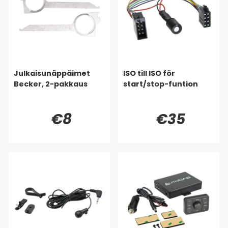
Julkaisunäppäimet
ISO till ISO för
Becker, 2-pakkaus
start/stop-funtion
€8
€35