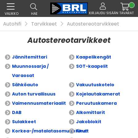
KIRJAUDU SISÄÄN
TAVARAT
VALIKKO
HAE
Autohifi
Tarvikkeet
Autostereotarvikkeet
Autostereotarvikkeet
Jännitemittari
Kaapelikengät
Muunnossarja /
SOT-kaapelit
Varaosat
Sähköauto
Vakuutuskotelo
Auton turvallisuus
Kojelautakamerat
Vaimennusmateriaalit
Peruutuskamera
DAB
Alkomittarit
Sulakkeet
Jakoblokit
Korkea-/matalatasomuuntimet
Akut