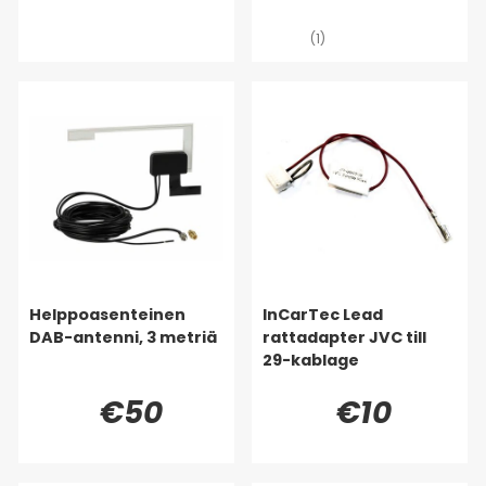
(1)
Helppoasenteinen
InCarTec Lead
DAB-antenni, 3 metriä
rattadapter JVC till
29-kablage
€50
€10