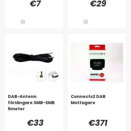
€7
€29
DAB:lle, sarja 130, 230,
270, 370, 400, 500,
HEAVY DUTY
(1)
(1)
DAB-Antenn
Connects2 DAB
förlängare SMB-SMB
Mottagare
5meter
€33
€371