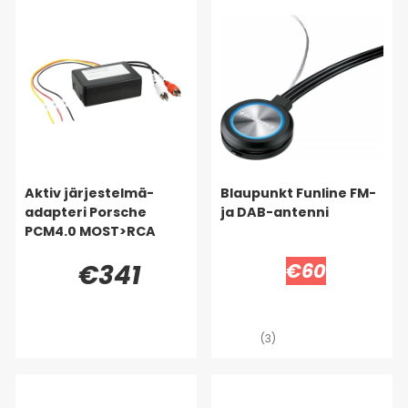
Aktiv järjestelmä-
Blaupunkt Funline FM-
adapteri Porsche
ja DAB-antenni
PCM4.0 MOST>RCA
€341
€60
(3)