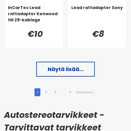
InCarTec Lead
Lead rattadapter Sony
rattadapter Kenwood
till 29-kablage
€10
€8
Näytä lisää...
1
2
3
..
4
Seuraava
»
Autostereotarvikkeet -
Tarvittavat tarvikkeet