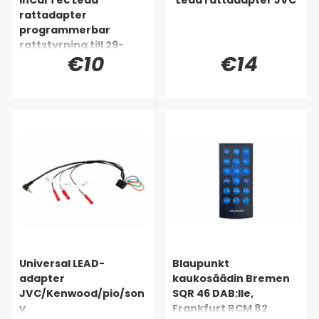
rattadapter
programmerbar
rattstyrning till 29-
€10
€14
kablage
Universal LEAD-
Blaupunkt
adapter
kaukosäädin Bremen
JVC/Kenwood/pio/son
SQR 46 DAB:lle,
y
Frankfurt RCM 82