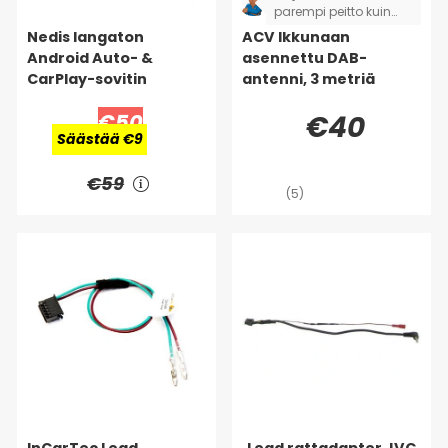
parempi peitto kuin
vanhalla antennilla
Nedis langaton
ACV Ikkunaan
passiivisena.
Android Auto- &
asennettu DAB-
CarPlay-sovitin
antenni, 3 metriä
€50
€40
Säästää €9
€59
(5)
InCarTec Lead
Lead rattadapter JVC