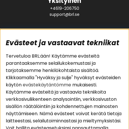
Yksityinen
+4619-206750
support@brl.se
Evästeet ja vastaavat tekniikat
Suositut sivut
Asiakaspalvelu
Tervetuloa BRL:ään! Käytämme evästeitä
parantaaksemme selailukokemustasi ja
Pakettiratkaisut
Evästeet
tarjotaksemme henkilökohtaista sisältöä.
Autostereot
Huolto- ja
Klikkaamalla "Hyväksy ja sulje" hyväksyt evästeiden
Kaiuttimet
takuutiedot
käytön
evästekäytäntömme
mukaisesti.
Päätevahvistimet
Ostoehdot
Käytämme evästeitä ja vastaavia tekniikoita
Lisätarvikkeet
Palautus
verkkosivuliikenteen analysointiin, verkkosivuston
Kaapelit
Tietosuojapolitiikka
sisällön räätälöintiin ja kohdennettujen mainosten
näyttämiseen. Nämä evästeet voivat kerätä tietoja
laitteestasi, selailutoiminnastasi ja mieltymyksistäsi.
Alueet
Seuraa meitä
Voit hallita evästeasetuksiasi napsauttamalla