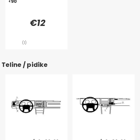
<90
€12
(1)
Teline / pidike