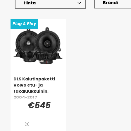
Brändi
Hinta
Plug & Play
DLS Kaiutinpaketti
Volvo etu- ja
takaluukkuihin,
2004-2017
€545
(3)