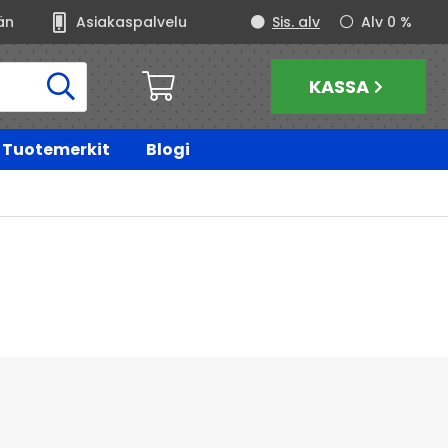
än
Asiakaspalvelu
Sis. alv
Alv 0 %
KASSA
Tuotemerkit
Blogi