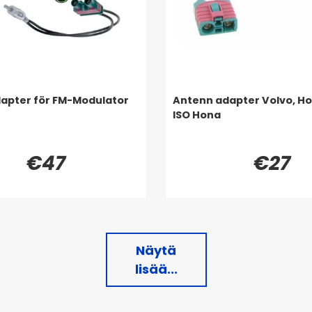
apter för FM-Modulator
Antenn adapter Volvo, Ho
ISO Hona
€47
€27
Näytä
lisää...