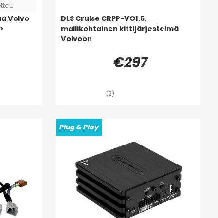
ttei
yötä, vaan
aa Volvo
DLS Cruise CRPP-VO1.6,
>
mallikohtainen kittijärjestelmä
Volvoon
€297
(2)
Plug & Play