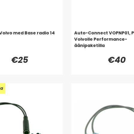
 Volvo med Base radio 14
Auto-Connect VOPNP01, Pl
Volvolle Performance-
äänipaketilla
€25
€40
ta