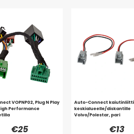
ect VOPNP02, Plug N Play
Auto-Connect kaiutinliitt
High Performance
keskialueelle/diskantille
tilla
Volvo/Polestar, pari
€25
€13