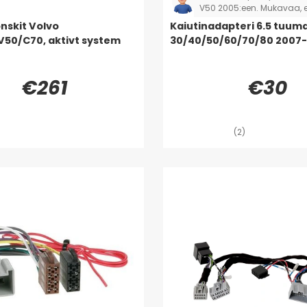
V50 2005:een. Mukavaa, e
tarvitse tehdä enempää t
onskit Volvo
Kaiutinadapteri 6.5 tuum
vain ruuvata kiinni.
50/C70, aktivt system
30/40/50/60/70/80 2007-
€261
€30
(2)