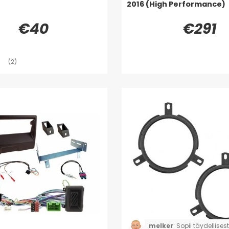
2016 (High Performance)
€40
€291
(2)
melker
:
Sopii täydellises