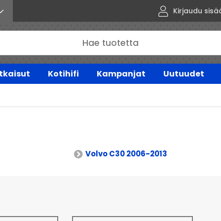
Kirjaudu sisä
tkaisut
Kotihifi
Kampanjat
Uutuudet
Volvo C30 2006-2013