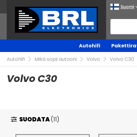
Suomi
Autohifi
Pakettira
Autohifi
Mikä sopii autooni
Volvo
Volvo C30
Volvo C30
SUODATA
(11)