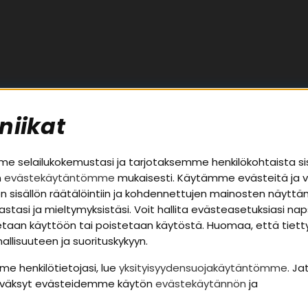
niikat
palvelu
Alueet
 selailukokemustasi ja tarjotaksemme henkilökohtaista si
n
evästekäytäntömme
mukaisesti. Käytämme evästeitä ja 
Autohifi
uston sisällön räätälöintiin ja kohdennettujen mainosten näyt
a takuutiedot
Kotihifi
nastasi ja mieltymyksistäsi. Voit hallita evästeasetuksiasi n
t
Uutuudet
otetaan käyttöön tai poistetaan käytöstä. Huomaa, että tiet
llisuuteen ja suorituskykyyn.
apolitiikka
me henkilötietojasi, lue
yksityisyydensuojakäytäntömme
. Ja
yväksyt evästeidemme käytön
evästekäytännön
ja