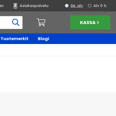
än
Asiakaspalvelu
Sis. alv
Alv 0 %
KASSA
Tuotemerkit
Blogi