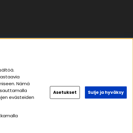
Seuraa meitä
sältöä.
vastaavia
Instagram
tämiseen. Nämä
Facebook
apsauttamalla
Asetukset
Sulje ja hyväksy
tyjen evästeiden
Youtube
Tiktok
tkamalla