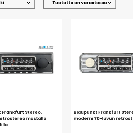
ki
Tuotetta on varastossa
 Frankfurt Stereo,
Blaupunkt Frankfurt Stere
etrostereo mustalla
moderni 70-luvun retros
illa