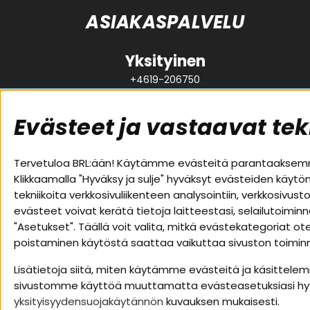
ASIAKASPALVELU
Yksityinen
+4619-206750
support@brl.se
Evästeet ja vastaavat tek
Suositut sivut
Asiakas
Tervetuloa BRL:ään! Käytämme evästeitä parantaaksemme
Klikkaamalla "Hyväksy ja sulje" hyväksyt evästeiden käytö
Pakettiratkaisut
Evästeet
tekniikoita verkkosivuliikenteen analysointiin, verkkosiv
Autostereot
Huolto- j
evästeet voivat kerätä tietoja laitteestasi, selailutoimin
Kaiuttimet
Ostoehdo
"Asetukset". Täällä voit valita, mitkä evästekategoriat 
Päätevahvistimet
Palautus
poistaminen käytöstä saattaa vaikuttaa sivuston toiminna
Lisätarvikkeet
Tietosuoj
Kaapelit
Lisätietoja siitä, miten käytämme evästeitä ja käsittelem
sivustomme käyttöä muuttamatta evästeasetuksiasi h
yksityisyydensuojakäytännön
kuvauksen mukaisesti.