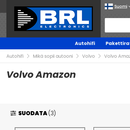
Suomi
Autohifi
Pakettira
Autohifi
Mikä sopii autooni
Volvo
Volvo Ama
Volvo Amazon
SUODATA
(3)