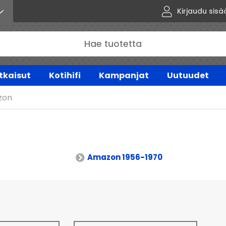
Kirjaudu sisä
tkaisut
Kotihifi
Kampanjat
Uutuudet
zon
Amazon 1956-1970