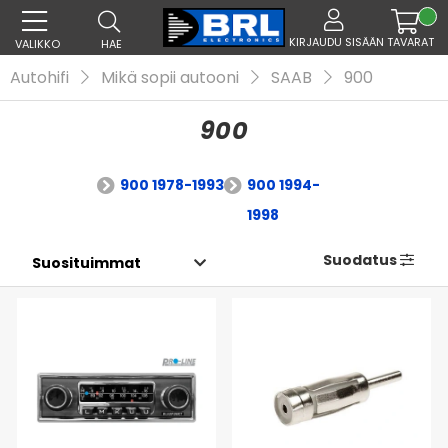
KIRJAUDU SISÄÄN
TAVARAT
VALIKKO
HAE
Autohifi
Mikä sopii autooni
SAAB
900
900
900 1978-1993
900 1994-
1998
Suodatus