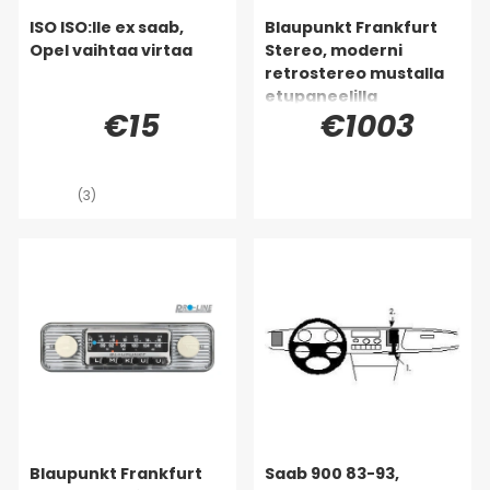
ISO ISO:lle ex saab,
Blaupunkt Frankfurt
Opel vaihtaa virtaa
Stereo, moderni
retrostereo mustalla
etupaneelilla
€15
€1003
(3)
Blaupunkt Frankfurt
Saab 900 83-93,