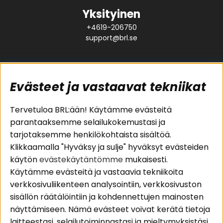
Yksityinen
+4619-206750
support@brl.se
Evästeet ja vastaavat tekniikat
Suositut sivut
Asiakaspalvelu
Tervetuloa BRL:ään! Käytämme evästeitä
parantaaksemme selailukokemustasi ja
Pakettiratkaisut
Evästeet
tarjotaksemme henkilökohtaista sisältöä.
Autostereot
Huolto- ja
Klikkaamalla "Hyväksy ja sulje" hyväksyt evästeiden
Kaiuttimet
takuutiedot
käytön
evästekäytäntömme
mukaisesti.
Päätevahvistimet
Ostoehdot
Käytämme evästeitä ja vastaavia tekniikoita
Lisätarvikkeet
Palautus
verkkosivuliikenteen analysointiin, verkkosivuston
Kaapelit
Tietosuojapolitiikka
sisällön räätälöintiin ja kohdennettujen mainosten
näyttämiseen. Nämä evästeet voivat kerätä tietoja
laitteestasi, selailutoiminnastasi ja mieltymyksistäsi.