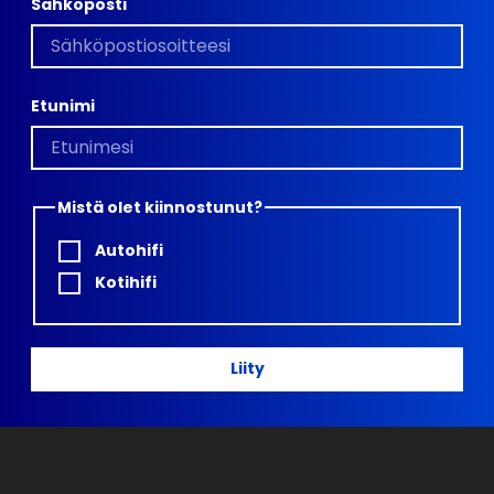
Sähköposti
Etunimi
Mistä olet kiinnostunut?
Autohifi
Kotihifi
Liity