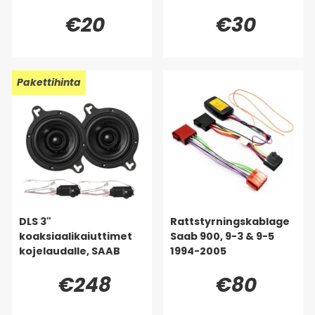
€20
€30
Pakettihinta
DLS 3"
Rattstyrningskablage
koaksiaalikaiuttimet
Saab 900, 9-3 & 9-5
kojelaudalle, SAAB
1994-2005
€248
€80