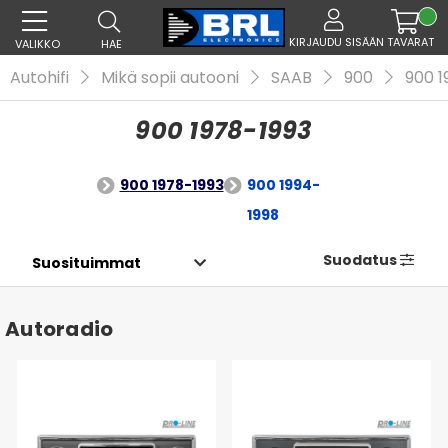
KIRJAUDU SISÄÄN
TAVARAT
VALIKKO
HAE
Autohifi
Mikä sopii autooni
SAAB
900
900 1
900 1978-1993
900 1978-1993
900 1994-
1998
Suodatus
Autoradio