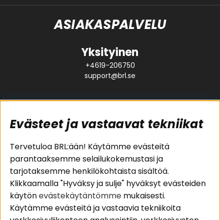
ASIAKASPALVELU
Yksityinen
+4619-206750
support@brl.se
Evästeet ja vastaavat tekniikat
Suositut sivut
Asiakaspalvelu
Tervetuloa BRL:ään! Käytämme evästeitä
parantaaksemme selailukokemustasi ja
Pakettiratkaisut
Evästeet
tarjotaksemme henkilökohtaista sisältöä.
Autostereot
Huolto- ja
Klikkaamalla "Hyväksy ja sulje" hyväksyt evästeiden
Kaiuttimet
takuutiedot
käytön
evästekäytäntömme
mukaisesti.
Päätevahvistimet
Ostoehdot
Käytämme evästeitä ja vastaavia tekniikoita
Lisätarvikkeet
Palautus