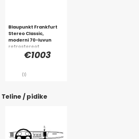
Blaupunkt Frankfurt
Stereo Classic,
moderni 70-luvun
retrostereot
€1003
(1)
Teline / pidike