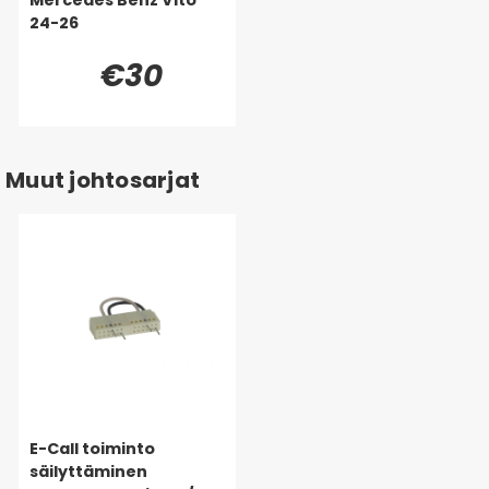
24-26
€30
Muut johtosarjat
E-Call toiminto
säilyttäminen