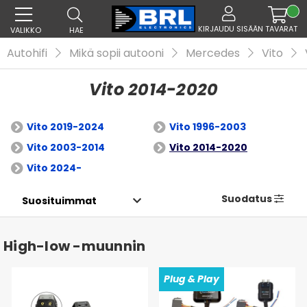
KIRJAUDU SISÄÄN
TAVARAT
VALIKKO
HAE
Autohifi
Mikä sopii autooni
Mercedes
Vito
Vito 2014-2020
Vito 2019-2024
Vito 1996-2003
Vito 2003-2014
Vito 2014-2020
Vito 2024-
Suodatus
High-low -muunnin
Plug & Play