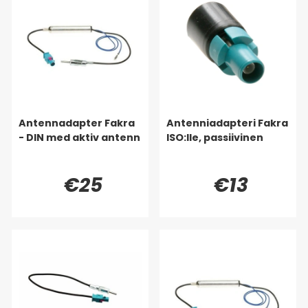
Antennadapter Fakra
Antenniadapteri Fakra
- DIN med aktiv antenn
ISO:lle, passiivinen
€25
€13