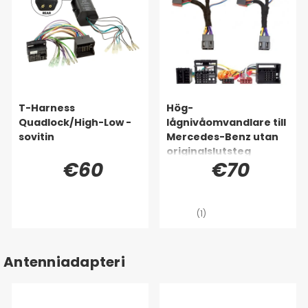
T-Harness
Hög-
Quadlock/High-Low -
lågnivåomvandlare till
sovitin
Mercedes-Benz utan
originalslutsteg
€60
€70
(1)
Antenniadapteri