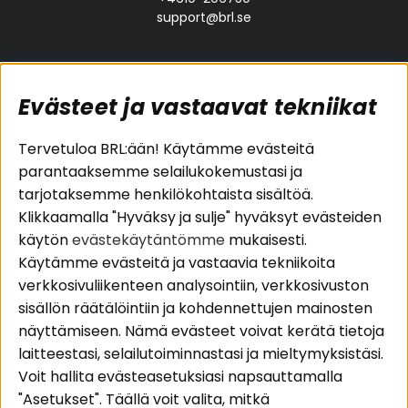
support@brl.se
Evästeet ja vastaavat tekniikat
Suositut sivut
Asiakaspalvelu
Tervetuloa BRL:ään! Käytämme evästeitä
parantaaksemme selailukokemustasi ja
Pakettiratkaisut
Evästeet
tarjotaksemme henkilökohtaista sisältöä.
Autostereot
Huolto- ja
Klikkaamalla "Hyväksy ja sulje" hyväksyt evästeiden
Kaiuttimet
takuutiedot
käytön
evästekäytäntömme
mukaisesti.
Päätevahvistimet
Ostoehdot
Käytämme evästeitä ja vastaavia tekniikoita
Lisätarvikkeet
Palautus
verkkosivuliikenteen analysointiin, verkkosivuston
Kaapelit
Tietosuojapolitiikka
sisällön räätälöintiin ja kohdennettujen mainosten
näyttämiseen. Nämä evästeet voivat kerätä tietoja
laitteestasi, selailutoiminnastasi ja mieltymyksistäsi.
Alueet
Seuraa meitä
Voit hallita evästeasetuksiasi napsauttamalla
Instagram
Autohifi
"Asetukset". Täällä voit valita, mitkä