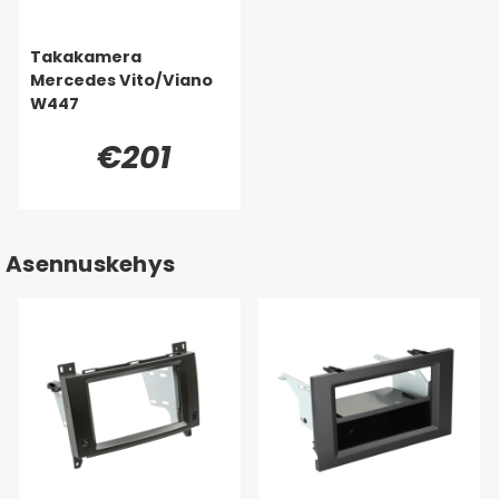
Takakamera
Mercedes Vito/Viano
W447
€201
Asennuskehys