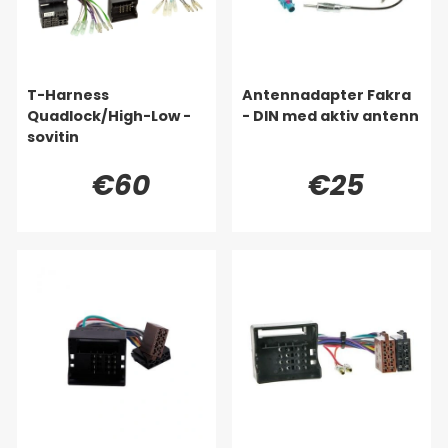
T-Harness
Antennadapter Fakra
Quadlock/High-Low -
- DIN med aktiv antenn
sovitin
€60
€25