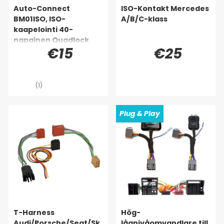
Auto-Connect
ISO-Kontakt Mercedes
BM01ISO, ISO-
A/B/C-klass
kaapelointi 40-
napainen Quadlock
€15
€25
(1)
Plug & Play
T-Harness
Hög-
Audi/Porsche/Seat/Sk
lågnivåomvandlare till