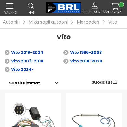
KIRJAUDU SISÄÄN
TAVARAT
VALIKKO
HAE
Autohifi
Mikä sopii autooni
Mercedes
Vito
Vito
Vito 2019-2024
Vito 1996-2003
Vito 2003-2014
Vito 2014-2020
Vito 2024-
Suodatus