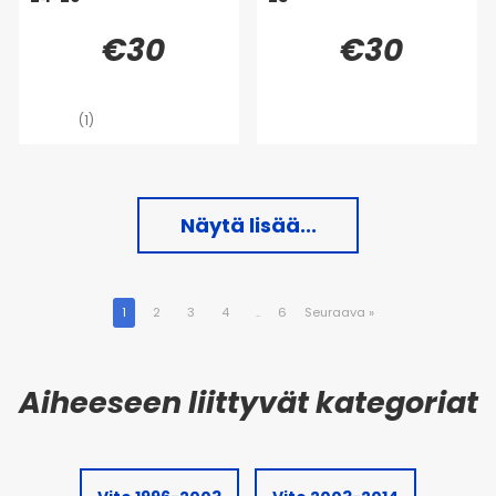
€30
€30
(1)
Näytä lisää...
1
2
3
4
..
6
Seuraava
»