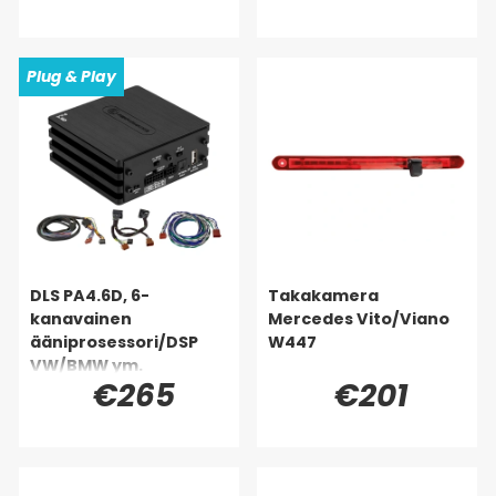
Plug & Play
DLS PA4.6D, 6-
Takakamera
kanavainen
Mercedes Vito/Viano
ääniprosessori/DSP
W447
VW/BMW ym.
€265
€201
(Quadlock)