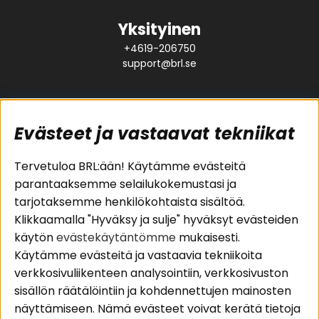
Yksityinen
+4619-206750
support@brl.se
Evästeet ja vastaavat tekniikat
Suositut sivut
Asiakaspalvelu
Tervetuloa BRL:ään! Käytämme evästeitä
parantaaksemme selailukokemustasi ja
Pakettiratkaisut
Evästeet
tarjotaksemme henkilökohtaista sisältöä.
Autostereot
Huolto- ja
Klikkaamalla "Hyväksy ja sulje" hyväksyt evästeiden
Kaiuttimet
takuutiedot
käytön
evästekäytäntömme
mukaisesti.
Päätevahvistimet
Ostoehdot
Käytämme evästeitä ja vastaavia tekniikoita
Lisätarvikkeet
Palautus
verkkosivuliikenteen analysointiin, verkkosivuston
Kaapelit
Tietosuojapolitiikka
sisällön räätälöintiin ja kohdennettujen mainosten
näyttämiseen. Nämä evästeet voivat kerätä tietoja