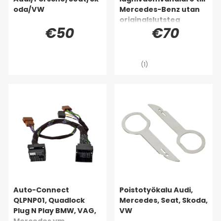
oda/VW
Mercedes-Benz utan
originalslutsteg
€50
€70
(1)
Auto-Connect
Poistotyökalu Audi,
QLPNP01, Quadlock
Mercedes, Seat, Skoda,
Plug N Play BMW, VAG,
VW
Mercedes ym.