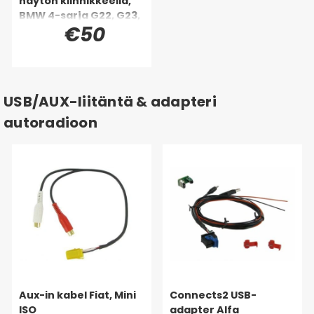
näytön kiinnikkeellä,
BMW 4-sarja G22, G23,
€50
G24, G26 88-26
USB/AUX-liitäntä & adapteri
autoradioon
Aux-in kabel Fiat, Mini
Connects2 USB-
ISO
adapter Alfa