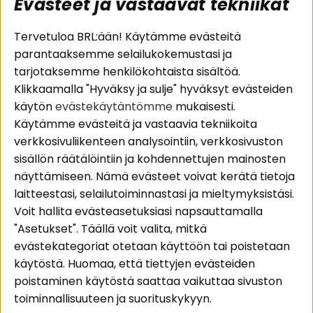
Evästeet ja vastaavat tekniikat
Suositut sivut
Asiakaspalvelu
Tervetuloa BRL:ään! Käytämme evästeitä
parantaaksemme selailukokemustasi ja
Pakettiratkaisut
Evästeet
tarjotaksemme henkilökohtaista sisältöä.
Autostereot
Huolto- ja
Klikkaamalla "Hyväksy ja sulje" hyväksyt evästeiden
Kaiuttimet
takuutiedot
käytön
evästekäytäntömme
mukaisesti.
Päätevahvistimet
Ostoehdot
Käytämme evästeitä ja vastaavia tekniikoita
Lisätarvikkeet
Palautus
verkkosivuliikenteen analysointiin, verkkosivuston
Kaapelit
Tietosuojapolitiikka
sisällön räätälöintiin ja kohdennettujen mainosten
näyttämiseen. Nämä evästeet voivat kerätä tietoja
laitteestasi, selailutoiminnastasi ja mieltymyksistäsi.
Alueet
Seuraa meitä
Voit hallita evästeasetuksiasi napsauttamalla
Instagram
Autohifi
"Asetukset". Täällä voit valita, mitkä
Kotihifi
Facebook
evästekategoriat otetaan käyttöön tai poistetaan
Uutuudet
käytöstä. Huomaa, että tiettyjen evästeiden
Youtube
poistaminen käytöstä saattaa vaikuttaa sivuston
Tiktok
toiminnallisuuteen ja suorituskykyyn.