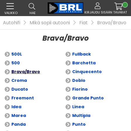
KIRJAUDU SISÄÄN
TAVARAT
VALIKKO
HAE
Autohifi
Mikä sopii autooni
Fiat
Brava/Bravo
Brava/Bravo
500L
Fullback
500
Barchetta
Brava/Bravo
Cinquecento
Croma
Doblo
Ducato
Fiorino
Freemont
Grande Punto
Idea
Linea
Marea
Multipla
Panda
Punto