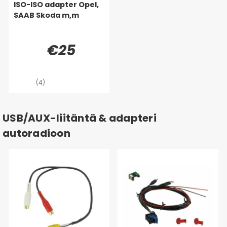
ISO-ISO adapter Opel,
SAAB Skoda m,m
€25
(4)
USB/AUX-liitäntä & adapteri
autoradioon