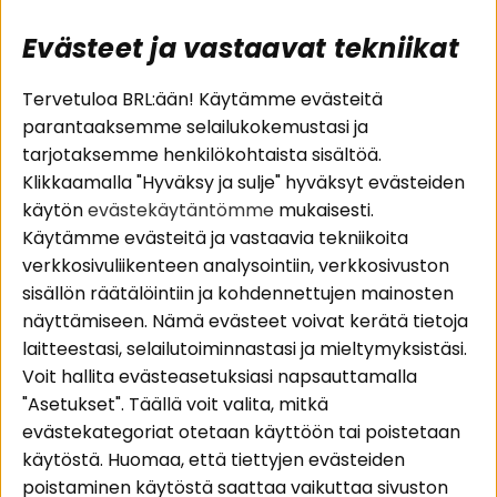
Evästeet ja vastaavat tekniikat
Suositut sivut
Asiakaspalvelu
Tervetuloa BRL:ään! Käytämme evästeitä
parantaaksemme selailukokemustasi ja
Pakettiratkaisut
Evästeet
tarjotaksemme henkilökohtaista sisältöä.
Autostereot
Huolto- ja
Klikkaamalla "Hyväksy ja sulje" hyväksyt evästeiden
Kaiuttimet
takuutiedot
käytön
evästekäytäntömme
mukaisesti.
Päätevahvistimet
Ostoehdot
Käytämme evästeitä ja vastaavia tekniikoita
Lisätarvikkeet
Palautus
verkkosivuliikenteen analysointiin, verkkosivuston
Kaapelit
Tietosuojapolitiikka
sisällön räätälöintiin ja kohdennettujen mainosten
näyttämiseen. Nämä evästeet voivat kerätä tietoja
laitteestasi, selailutoiminnastasi ja mieltymyksistäsi.
Alueet
Seuraa meitä
Voit hallita evästeasetuksiasi napsauttamalla
Instagram
Autohifi
"Asetukset". Täällä voit valita, mitkä
Kotihifi
Facebook
evästekategoriat otetaan käyttöön tai poistetaan
Uutuudet
käytöstä. Huomaa, että tiettyjen evästeiden
Youtube
poistaminen käytöstä saattaa vaikuttaa sivuston