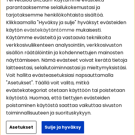
parantaaksemme selailukokemustasi ja
Pakettiratkaisut
Evästeet
tarjotaksemme henkilökohtaista sisältöä.
Autostereot
Huolto- ja
Klikkaamalla "Hyväksy ja sulje" hyväksyt evästeiden
Kaiuttimet
takuutiedot
käytön
evästekäytäntömme
mukaisesti.
Päätevahvistimet
Ostoehdot
Käytämme evästeitä ja vastaavia tekniikoita
Lisätarvikkeet
Palautus
verkkosivuliikenteen analysointiin, verkkosivuston
Kaapelit
Tietosuojapolitiikka
sisällön räätälöintiin ja kohdennettujen mainosten
näyttämiseen. Nämä evästeet voivat kerätä tietoja
laitteestasi, selailutoiminnastasi ja mieltymyksistäsi.
Alueet
Seuraa meitä
Voit hallita evästeasetuksiasi napsauttamalla
Instagram
Autohifi
"Asetukset". Täällä voit valita, mitkä
Kotihifi
Facebook
evästekategoriat otetaan käyttöön tai poistetaan
Uutuudet
käytöstä. Huomaa, että tiettyjen evästeiden
Youtube
poistaminen käytöstä saattaa vaikuttaa sivuston
Tiktok
toiminnallisuuteen ja suorituskykyyn.
Lisätietoja siitä, miten käytämme evästeitä ja
Asetukset
Sulje ja hyväksy
Copyright © 2026 - BRL Electronics
käsittelemme henkilötietojasi, lue