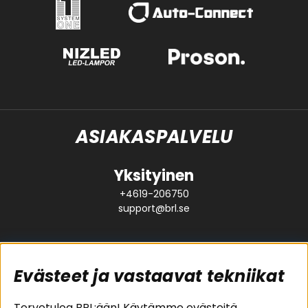
ASIAKASPALVELU
Yksityinen
+4619-206750
support@brl.se
Evästeet ja vastaavat tekniikat
Suositut sivut
Asiakaspalvelu
Tervetuloa BRL:ään! Käytämme evästeitä