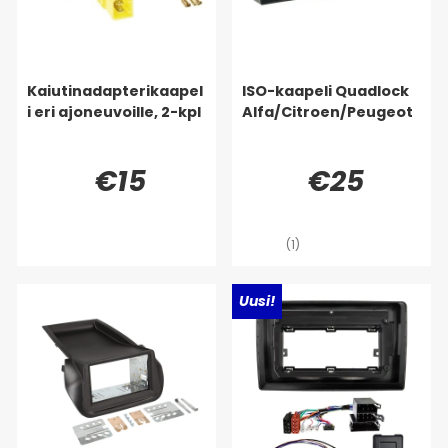
Kaiutinadapterikaapel
ISO-kaapeli Quadlock
i eri ajoneuvoille, 2-kpl
Alfa/Citroen/Peugeot
€15
€25
(1)
Uusi!