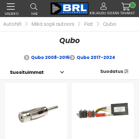
KIRJAUDU SISÄÄN
TAVARAT
VALIKKO
HAE
Autohifi
Mikä sopii autooni
Fiat
Qubo
Qubo
Qubo 2008-2016
Qubo 2017-2024
Suodatus