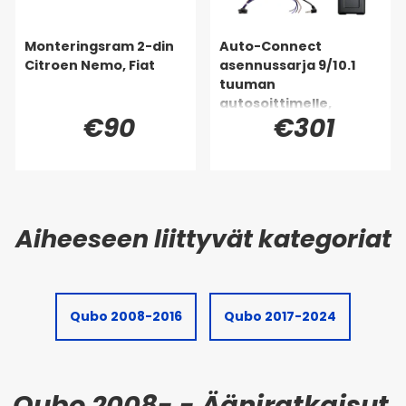
Monteringsram 2-din
Auto-Connect
Citroen Nemo, Fiat
asennussarja 9/10.1
tuuman
autosoittimelle,
€90
€301
Citroën Nemo,
Peugeot Bipper, Fiat
Fiorino/Qubo
Qubo 2008-2016
Qubo 2017-2024
Qubo 2008- - Ääniratkaisut