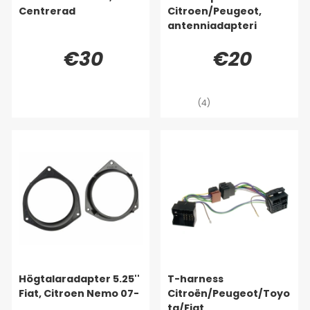
Centrerad
Citroen/Peugeot,
antenniadapteri
€30
€20
(4)
Högtalaradapter 5.25''
T-harness
Fiat, Citroen Nemo 07-
Citroën/Peugeot/Toyo
ta/Fiat