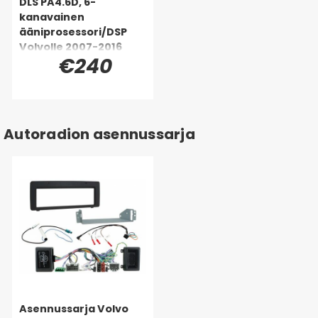
DLS PA4.6D, 6-
kanavainen
ääniprosessori/DSP
Volvolle 2007-2016
€240
(Performance)
Autoradion asennussarja
Asennussarja Volvo