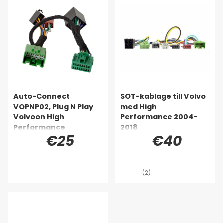
Auto-Connect
SOT-kablage till Volvo
VOPNP02, Plug N Play
med High
Volvoon High
Performance 2004-
Performance
2018
€25
€40
-äänipaketilla
(2)