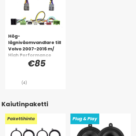
Hög-
lågnivåomvandlare till
Volvo 2007-2016 m/
High Performance
€85
(4)
Kaiutinpaketti
Pakettihinta
Plug & Play