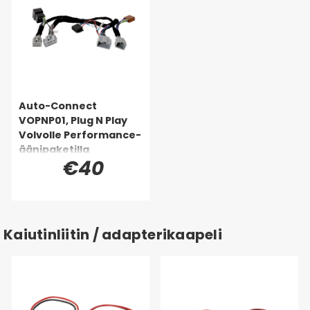
Auto-Connect
VOPNP01, Plug N Play
Volvolle Performance-
äänipaketilla
€40
Kaiutinliitin / adapterikaapeli