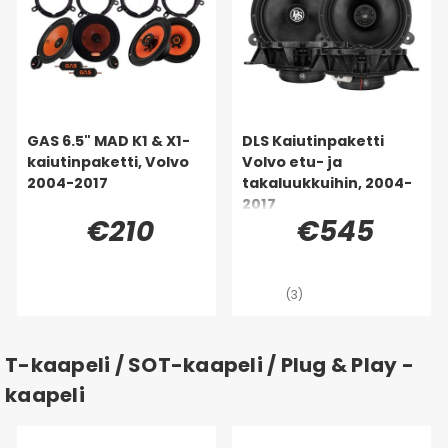
GAS 6.5" MAD K1 & X1-
DLS Kaiutinpaketti
kaiutinpaketti, Volvo
Volvo etu- ja
2004-2017
takaluukkuihin, 2004-
2017
€210
€545
(3)
T-kaapeli / SOT-kaapeli / Plug & Play -
kaapeli