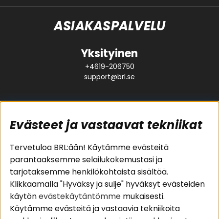
ASIAKASPALVELU
Yksityinen
+4619-206750
support@brl.se
Evästeet ja vastaavat tekniikat
Suositut sivut
Asiakaspalvelu
Tervetuloa BRL:ään! Käytämme evästeitä
parantaaksemme selailukokemustasi ja
Pakettiratkaisut
Evästeet
tarjotaksemme henkilökohtaista sisältöä.
Autostereot
Huolto- ja
Klikkaamalla "Hyväksy ja sulje" hyväksyt evästeiden
Kaiuttimet
takuutiedot
käytön
evästekäytäntömme
mukaisesti.
Päätevahvistimet
Ostoehdot
Käytämme evästeitä ja vastaavia tekniikoita
Lisätarvikkeet
Palautus