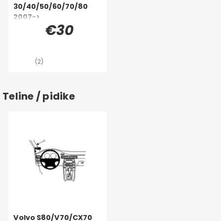
30/40/50/60/70/80
vaan vain ruuvata
2007->
kiinni.
€30
(2)
Teline / pidike
Volvo S80/V70/CX70