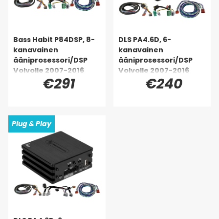
Bass Habit P84DSP, 8-
DLS PA4.6D, 6-
kanavainen
kanavainen
ääniprosessori/DSP
ääniprosessori/DSP
Volvolle 2007-2016
Volvolle 2007-2016
€291
€240
(High Performance)
(High Performance)
Plug & Play