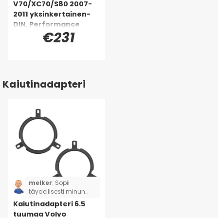
V70/XC70/S80 2007-
2011 yksinkertainen-
DIN, Performance
€231
Kaiutinadapteri
melker
:
Sopii
täydellisesti minun
V50 2005:een.
Kaiutinadapteri 6.5
Mukavaa, ettei tarvitse
tuumaa Volvo
tehdä enempää työtä,