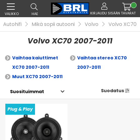
KIRJAUDU SISÄÄN
TAVARAT
VALIKKO
HAE
Autohifi
Mikä sopii autooni
Volvo
Volvo XC70
Volvo XC70 2007-2011
Vaihtaa kaiuttimet
Vaihtaa stereo XC70
XC70 2007-2011
2007-2011
Muut XC70 2007-2011
Suodatus
Plug & Play