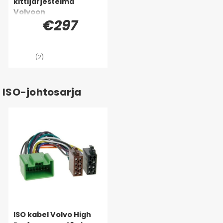
kittijärjestelmä
Volvoon
€297
(2)
ISO-johtosarja
ISO kabel Volvo High