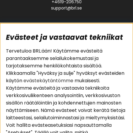
+4619-206750
support@brl.se
Evästeet ja vastaavat tekniikat
Suositut sivut
Asiakaspalvelu
Tervetuloa BRL:ään! Käytämme evästeitä
parantaaksemme selailukokemustasi ja
Pakettiratkaisut
Evästeet
tarjotaksemme henkilökohtaista sisältöä.
Autostereot
Huolto- ja
Klikkaamalla "Hyväksy ja sulje" hyväksyt evästeiden
Kaiuttimet
takuutiedot
käytön
evästekäytäntömme
mukaisesti.
Päätevahvistimet
Ostoehdot
Käytämme evästeitä ja vastaavia tekniikoita
Lisätarvikkeet
Palautus
verkkosivuliikenteen analysointiin, verkkosivuston
Kaapelit
Tietosuojapolitiikka
sisällön räätälöintiin ja kohdennettujen mainosten
näyttämiseen. Nämä evästeet voivat kerätä tietoja
laitteestasi, selailutoiminnastasi ja mieltymyksistäsi.
Alueet
Seuraa meitä
Voit hallita evästeasetuksiasi napsauttamalla
Instagram
Autohifi
"Asetukset". Täällä voit valita, mitkä