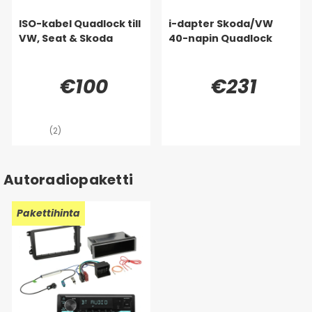
ISO-kabel Quadlock till
i-dapter Skoda/VW
VW, Seat & Skoda
40-napin Quadlock
€100
€231
(2)
Autoradiopaketti
Pakettihinta