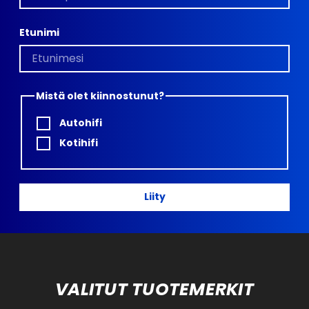
Etunimi
Mistä olet kiinnostunut?
Autohifi
Kotihifi
Liity
VALITUT TUOTEMERKIT