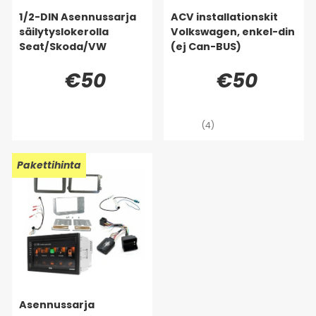
1/2-DIN Asennussarja
ACV installationskit
säilytyslokerolla
Volkswagen, enkel-din
Seat/Skoda/VW
(ej Can-BUS)
€50
€50
(4)
Pakettihinta
Asennussarja