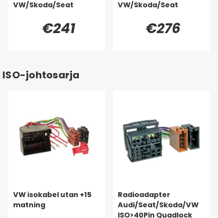
VW/Skoda/Seat
VW/Skoda/Seat
€241
€276
ISO-johtosarja
VW isokabel utan +15
Radioadapter
matning
Audi/Seat/Skoda/VW
ISO>40Pin Quadlock