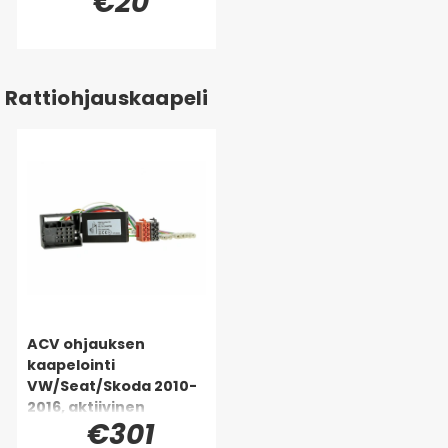
€20
Rattiohjauskaapeli
ACV ohjauksen
kaapelointi
VW/Seat/Skoda 2010-
2016, aktiivinen
€301
järjestelmä