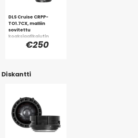
DLS Cruise CRPP-
TO1.7CX, malliin
sovitettu
koaksiaalikaiutin
€250
Toyota, Lexus &
monille muille
Diskantti