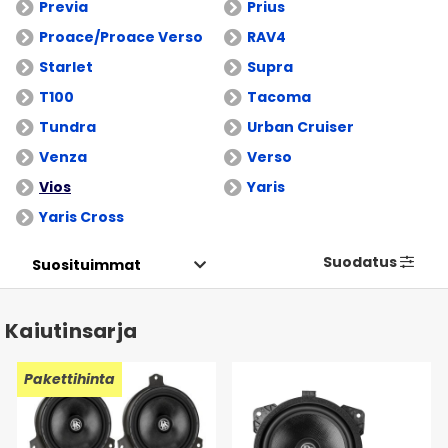
Previa
Prius
Proace/Proace Verso
RAV4
Starlet
Supra
T100
Tacoma
Tundra
Urban Cruiser
Venza
Verso
Vios
Yaris
Yaris Cross
Suodatus
Kaiutinsarja
Pakettihinta