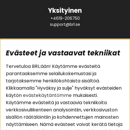
Yksityinen
+4619-206750
support@brl.se
Evästeet ja vastaavat tekniikat
Suositut sivut
Asiakaspalvelu
Tervetuloa BRL:ään! Käytämme evästeitä
parantaaksemme selailukokemustasi ja
Pakettiratkaisut
Evästeet
tarjotaksemme henkilökohtaista sisältöä.
Autostereot
Huolto- ja
Klikkaamalla "Hyväksy ja sulje" hyväksyt evästeiden
Kaiuttimet
takuutiedot
käytön
evästekäytäntömme
mukaisesti.
Päätevahvistimet
Ostoehdot
Käytämme evästeitä ja vastaavia tekniikoita
Lisätarvikkeet
Palautus
verkkosivuliikenteen analysointiin, verkkosivuston
Kaapelit
Tietosuojapolitiikka
sisällön räätälöintiin ja kohdennettujen mainosten
näyttämiseen. Nämä evästeet voivat kerätä tietoja