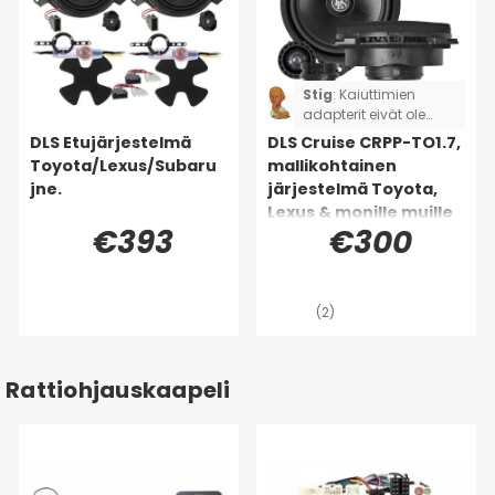
Stig
:
Kaiuttimien
adapterit eivät ole
täydelliset, jouduin
DLS Etujärjestelmä
DLS Cruise CRPP-TO1.7,
leikkaamaan ja
Toyota/Lexus/Subaru
mallikohtainen
juottamaan kaksi
jne.
järjestelmä Toyota,
kaiutinta. Koskee
Lexus & monille muille
Toyota Rav4:ää.
€393
€300
(2)
Rattiohjauskaapeli