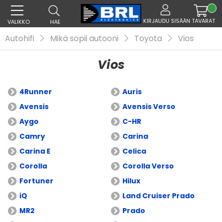
KIRJAUDU SISÄÄN
TAVARAT
VALIKKO
HAE
Autohifi
Mikä sopii autooni
Toyota
Vios
Vios
4Runner
Auris
Avensis
Avensis Verso
Aygo
C-HR
Camry
Carina
Carina E
Celica
Corolla
Corolla Verso
Fortuner
Hilux
iQ
Land Cruiser Prado
MR2
Prado