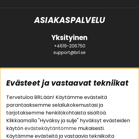
ASIAKASPALVELU
Yksityinen
+4619-206750
support@brl.se
Evästeet ja vastaavat tekniikat
Suositut sivut
Asiakaspalvelu
Tervetuloa BRL:ään! Käytämme evästeitä
parantaaksemme selailukokemustasi ja
Pakettiratkaisut
Evästeet
tarjotaksemme henkilökohtaista sisältöä.
Autostereot
Huolto- ja
Klikkaamalla "Hyväksy ja sulje" hyväksyt evästeiden
Kaiuttimet
takuutiedot
käytön
evästekäytäntömme
mukaisesti.
Päätevahvistimet
Ostoehdot
Käytämme evästeitä ja vastaavia tekniikoita
Lisätarvikkeet
Palautus