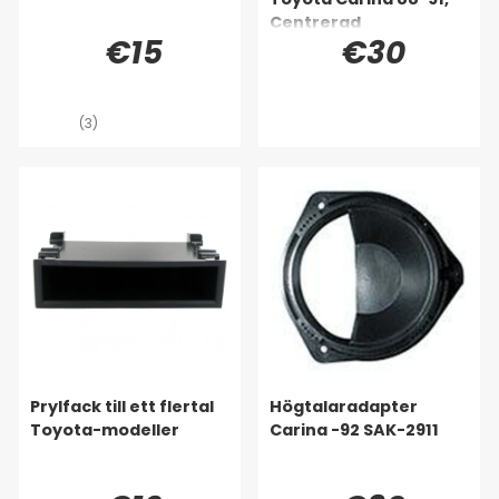
Centrerad
€15
€30
(3)
Prylfack till ett flertal
Högtalaradapter
Toyota-modeller
Carina -92 SAK-2911