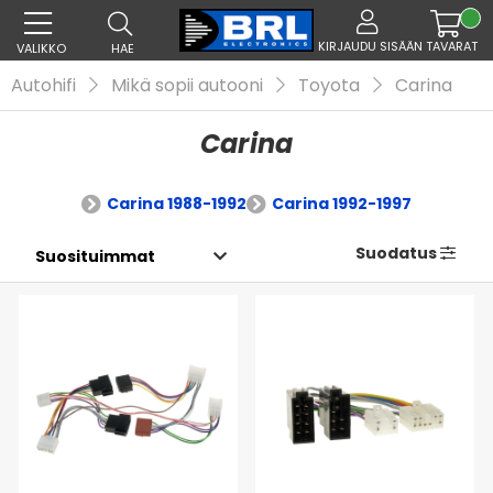
KIRJAUDU SISÄÄN
TAVARAT
VALIKKO
HAE
Autohifi
Mikä sopii autooni
Toyota
Carina
Carina
Carina 1988-1992
Carina 1992-1997
Suodatus