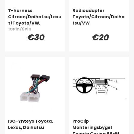
T-harness
Radioadapter
Citroen/Daihatsu/Lexu
Toyota/Citroen/Daiha
s/Toyota/VW,
tsu/VW
10Pin/6Pin
€30
€20
ISO-Yhteys Toyota,
ProClip
Lexus, Daihatsu
Monteringsbygel
Toyota Carina 88-91,