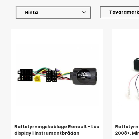
Tavaramerk
Hinta
Rattstyrningskablage Renault - Lös
Rattstyrn
display i instrumentbrädan
2008>, Min