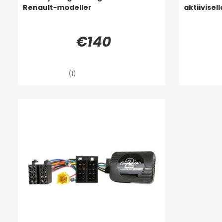
Renault-modeller
aktiivisel
€140
(1)