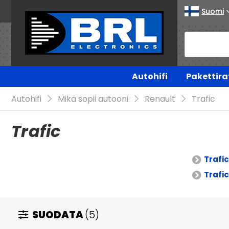
Suomi
Autohifi
Pakettira
Autohifi
Mikä sopii autooni
Renault
Trafic
Trafic
Trafic
Trafi
SUODATA
(5)