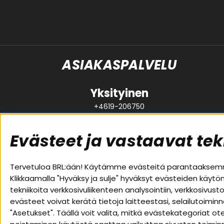
ASIAKASPALVELU
Yksityinen
+4619-206750
support@brl.se
Evästeet ja vastaavat tek
Suositut sivut
Asiakas
Tervetuloa BRL:ään! Käytämme evästeitä parantaaksemme
Klikkaamalla "Hyväksy ja sulje" hyväksyt evästeiden käytö
Pakettiratkaisut
Evästeet
tekniikoita verkkosivuliikenteen analysointiin, verkkosiv
Autostereot
Huolto- j
evästeet voivat kerätä tietoja laitteestasi, selailutoimin
Kaiuttimet
Ostoehdo
"Asetukset". Täällä voit valita, mitkä evästekategoriat 
Päätevahvistimet
Palautus