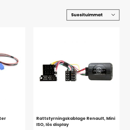
ter
Rattstyrningskablage Renault, Mini
ISO, lös display