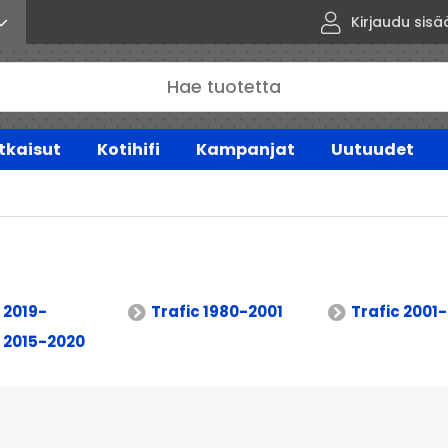
Kirjaudu sisä
tkaisut
Kotihifi
Kampanjat
Uutuudet
 2019-
Trafic 1980-2001
Trafic 2001
c 2015-2020