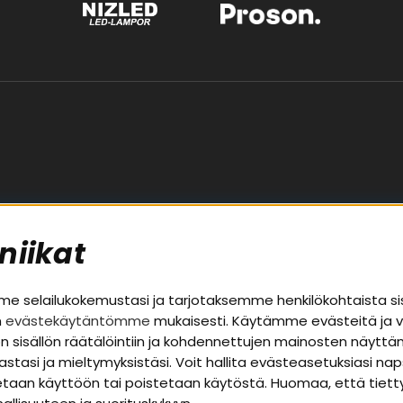
niikat
palvelu
Alueet
 selailukokemustasi ja tarjotaksemme henkilökohtaista si
n
evästekäytäntömme
mukaisesti. Käytämme evästeitä ja 
Autohifi
uston sisällön räätälöintiin ja kohdennettujen mainosten näyt
a takuutiedot
Kotihifi
nastasi ja mieltymyksistäsi. Voit hallita evästeasetuksiasi n
t
Uutuudet
otetaan käyttöön tai poistetaan käytöstä. Huomaa, että tiet