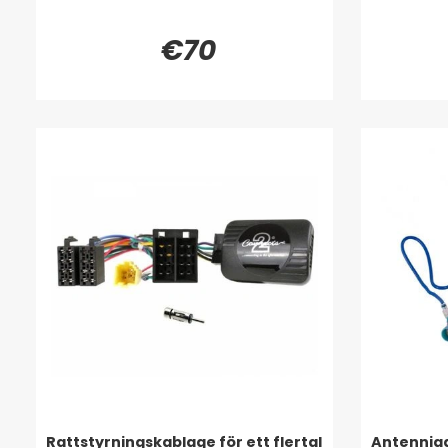
€70
Rattstyrningskablage för ett flertal
Antenniad