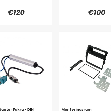
€120
€100
apter Fakra - DIN
Monteringsram