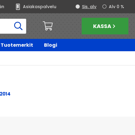
än
Asiakaspalvelu
Sis. alv
Alv 0 %
KASSA
Tuotemerkit
Blogi
-2014