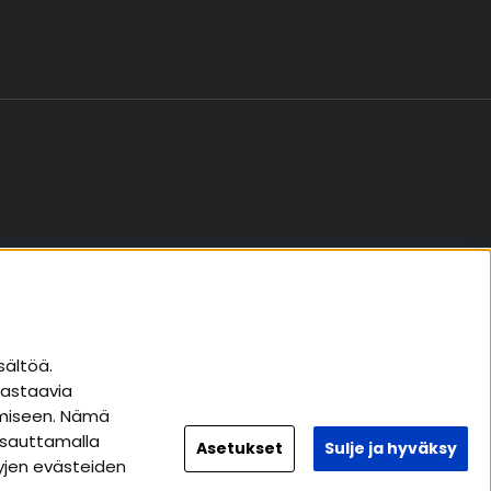
Seuraa meitä
sältöä.
vastaavia
Instagram
tämiseen. Nämä
Facebook
apsauttamalla
Asetukset
Sulje ja hyväksy
tyjen evästeiden
Youtube