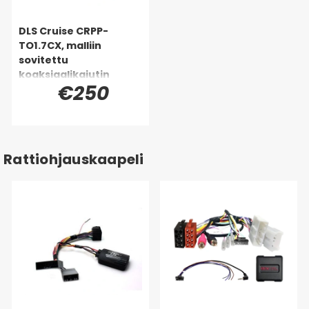
DLS Cruise CRPP-
TO1.7CX, malliin
sovitettu
koaksiaalikaiutin
€250
Toyota, Lexus &
monille muille
Rattiohjauskaapeli