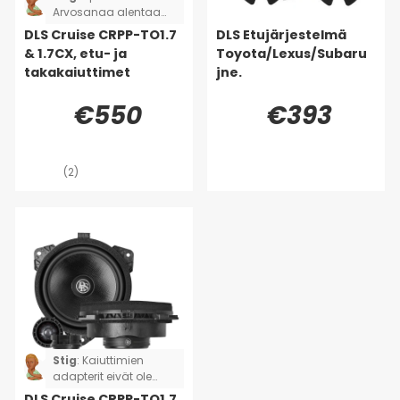
Arvosanaa alentaa
se, että sarja ei ollut
DLS Cruise CRPP-TO1.7
DLS Etujärjestelmä
täydellinen. Kaksi
& 1.7CX, etu- ja
Toyota/Lexus/Subaru
adapterikaapelia
takakaiuttimet
jne.
puuttui, joten jouduin
leikkaamaan ja
€550
€393
juottamaan sen
sijaan, että olisin vain
liittänyt ja soittanut.
(Toyota Rav4)
(2)
Stig
:
Kaiuttimien
adapterit eivät ole
täydelliset, jouduin
DLS Cruise CRPP-TO1.7,