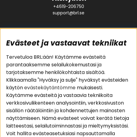
+4619-206750
support@brl.se
Evästeet ja vastaavat tekniikat
Suositut sivut
Asiakaspalvelu
Tervetuloa BRL:ään! Käytämme evästeitä
parantaaksemme selailukokemustasi ja
Pakettiratkaisut
Evästeet
tarjotaksemme henkilökohtaista sisältöä.
Autostereot
Huolto- ja
Klikkaamalla "Hyväksy ja sulje" hyväksyt evästeiden
Kaiuttimet
takuutiedot
käytön
evästekäytäntömme
mukaisesti.
Päätevahvistimet
Ostoehdot
Käytämme evästeitä ja vastaavia tekniikoita
Lisätarvikkeet
Palautus
verkkosivuliikenteen analysointiin, verkkosivuston
Kaapelit
Tietosuojapolitiikka
sisällön räätälöintiin ja kohdennettujen mainosten
näyttämiseen. Nämä evästeet voivat kerätä tietoja
laitteestasi, selailutoiminnastasi ja mieltymyksistäsi.
Alueet
Seuraa meitä
Voit hallita evästeasetuksiasi napsauttamalla