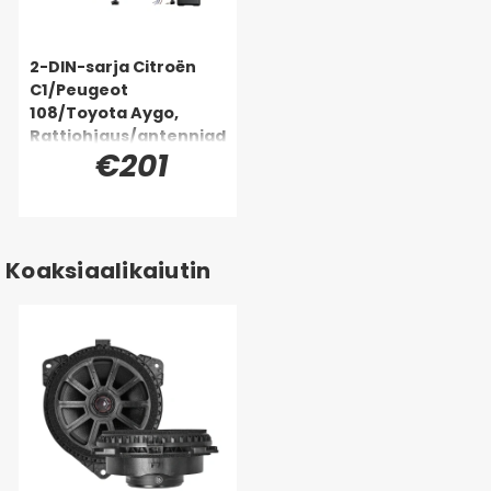
2-DIN-sarja Citroën
C1/Peugeot
108/Toyota Aygo,
Rattiohjaus/antenniad
€201
apteri
Koaksiaalikaiutin