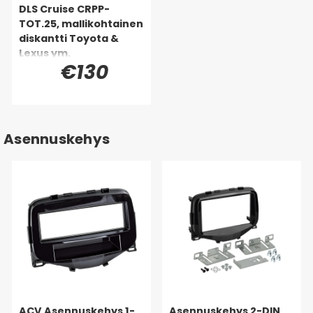
DLS Cruise CRPP-
TOT.25, mallikohtainen
diskantti Toyota &
Lexus ym.
€130
Asennuskehys
ACV Asennuskehys 1-
Asennuskehys 2-DIN