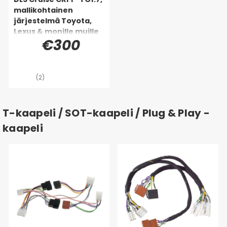
leikkaamaan ja
mallikohtainen
juottamaan kaksi
järjestelmä Toyota,
kaiutinta. Koskee
Lexus & monille muille
Toyota Rav4:ää.
€300
(2)
T-kaapeli / SOT-kaapeli / Plug & Play -
kaapeli