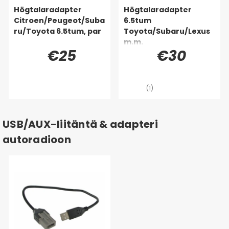
Högtalaradapter
Högtalaradapter
Citroen/Peugeot/Suba
6.5tum
ru/Toyota 6.5tum, par
Toyota/Subaru/Lexus
m.m.
€25
€30
(1)
USB/AUX-liitäntä & adapteri
autoradioon