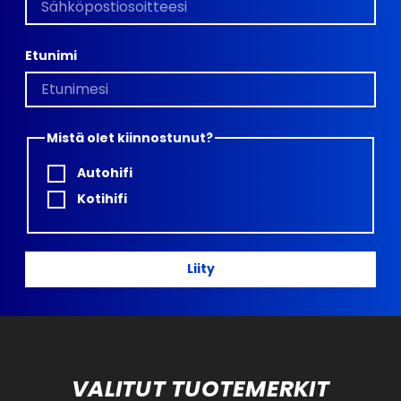
Etunimi
Mistä olet kiinnostunut?
Autohifi
Kotihifi
Liity
VALITUT TUOTEMERKIT