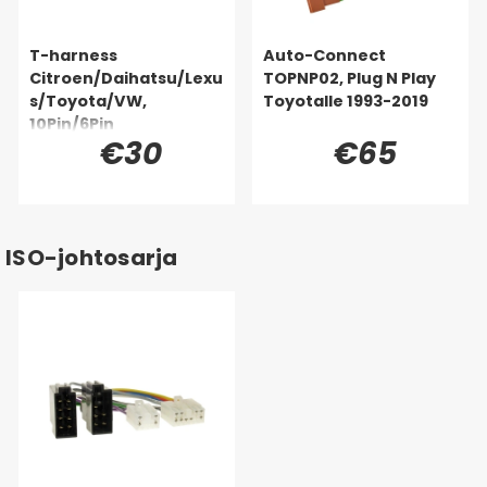
T-harness
Auto-Connect
Citroen/Daihatsu/Lexu
TOPNP02, Plug N Play
s/Toyota/VW,
Toyotalle 1993-2019
10Pin/6Pin
€30
€65
ISO-johtosarja