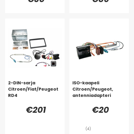
2-DIN-sarja
ISO-kaapeli
Citroen/Fiat/Peugeot
Citroen/Peugeot,
RD4
antenniadapteri
€201
€20
(4)