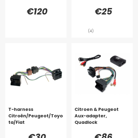
€120
€25
(4)
T-harness
Citroen & Peugeot
Citroën/Peugeot/Toyo
Aux-adapter,
ta/Fiat
Quadlock
€30
€86