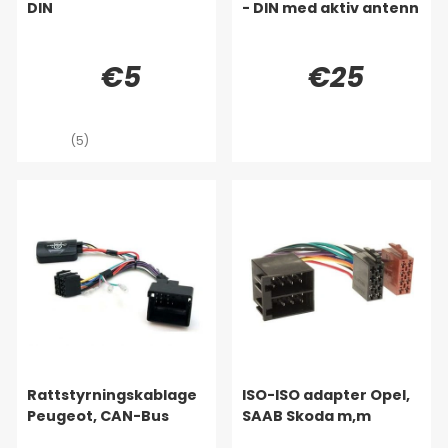
DIN
- DIN med aktiv antenn
€5
€25
(5)
Rattstyrningskablage
ISO-ISO adapter Opel,
Peugeot, CAN-Bus
SAAB Skoda m,m