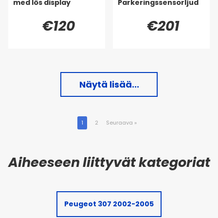
med lös display
Parkeringssensorljud
€120
€201
Näytä lisää...
1
2
Seuraava
»
Peugeot 307 2002-2005