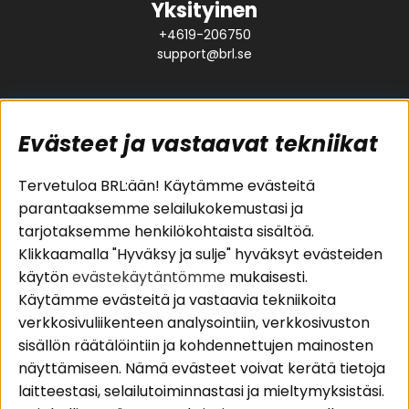
Yksityinen
+4619-206750
support@brl.se
Evästeet ja vastaavat tekniikat
Suositut sivut
Asiakaspalvelu
Tervetuloa BRL:ään! Käytämme evästeitä
parantaaksemme selailukokemustasi ja
Pakettiratkaisut
Evästeet
tarjotaksemme henkilökohtaista sisältöä.
Autostereot
Huolto- ja
Klikkaamalla "Hyväksy ja sulje" hyväksyt evästeiden
Kaiuttimet
takuutiedot
käytön
evästekäytäntömme
mukaisesti.
Päätevahvistimet
Ostoehdot
Käytämme evästeitä ja vastaavia tekniikoita
Lisätarvikkeet
Palautus
verkkosivuliikenteen analysointiin, verkkosivuston
Kaapelit
Tietosuojapolitiikka
sisällön räätälöintiin ja kohdennettujen mainosten
näyttämiseen. Nämä evästeet voivat kerätä tietoja
laitteestasi, selailutoiminnastasi ja mieltymyksistäsi.
Alueet
Seuraa meitä