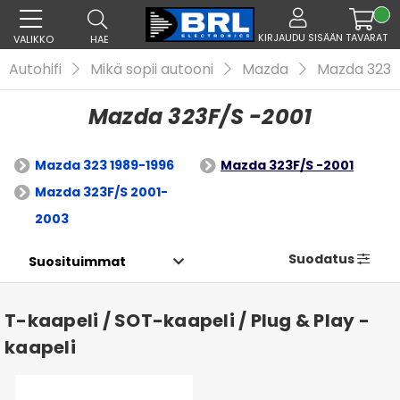
KIRJAUDU SISÄÄN
TAVARAT
VALIKKO
HAE
Autohifi
Mikä sopii autooni
Mazda
Mazda 323
Mazda 323F/S -2001
Mazda 323 1989-1996
Mazda 323F/S -2001
Mazda 323F/S 2001-
2003
Suodatus
T-kaapeli / SOT-kaapeli / Plug & Play -
kaapeli