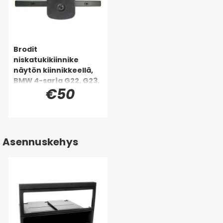
Brodit
niskatukikiinnike
näytön kiinnikkeellä,
BMW 4-sarja G22, G23,
€50
G24, G26 88-26
Asennuskehys