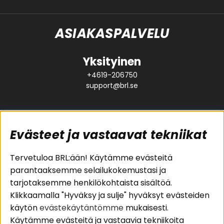
ASIAKASPALVELU
Yksityinen
+4619-206750
support@brl.se
Evästeet ja vastaavat tekniikat
Suositut sivut
Asiakaspalvelu
Tervetuloa BRL:ään! Käytämme evästeitä
parantaaksemme selailukokemustasi ja
Pakettiratkaisut
Evästeet
tarjotaksemme henkilökohtaista sisältöä.
Autostereot
Huolto- ja
Klikkaamalla "Hyväksy ja sulje" hyväksyt evästeiden
Kaiuttimet
takuutiedot
käytön
evästekäytäntömme
mukaisesti.
Päätevahvistimet
Ostoehdot
Käytämme evästeitä ja vastaavia tekniikoita