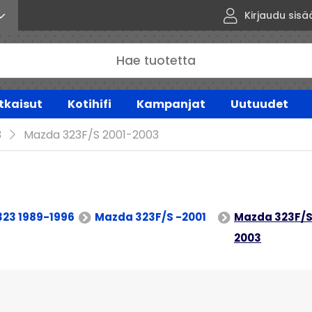
Kirjaudu sisä
tkaisut
Kotihifi
Kampanjat
Uutuudet
3
Mazda 323F/S 2001-2003
23 1989-1996
Mazda 323F/S -2001
Mazda 323F/S
2003