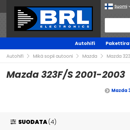
Suomi
Autohifi
Pakettira
Autohifi
Mikä sopii autooni
Mazda
Mazda 32
Mazda 323F/S 2001-2003
Mazda 3
SUODATA
(4)