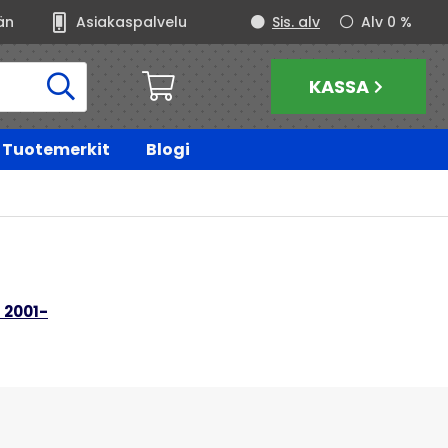
än
Asiakaspalvelu
Sis. alv
Alv 0 %
KASSA
Tuotemerkit
Blogi
 2001-