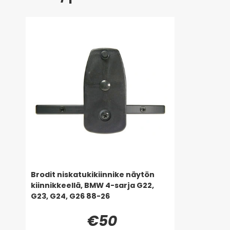
Brodit niskatukikiinnike näytön
kiinnikkeellä, BMW 4-sarja G22,
G23, G24, G26 88-26
€50