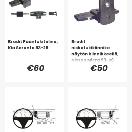
Brodit Pääntukiteline,
Brodit
Kia Sorento 93-26
niskatukikiinnike
näytön kiinnikkeellä,
Nissan Micra 93-26
€60
€50