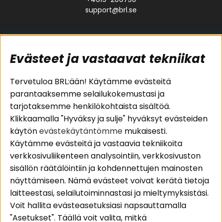
support@brl.se
Evästeet ja vastaavat tekniikat
Suositut sivut
Asiakaspalvelu
Tervetuloa BRL:ään! Käytämme evästeitä
parantaaksemme selailukokemustasi ja
Pakettiratkaisut
Evästeet
tarjotaksemme henkilökohtaista sisältöä.
Autostereot
Huolto- ja
Klikkaamalla "Hyväksy ja sulje" hyväksyt evästeiden
Kaiuttimet
takuutiedot
käytön
evästekäytäntömme
mukaisesti.
Päätevahvistimet
Ostoehdot
Käytämme evästeitä ja vastaavia tekniikoita
Lisätarvikkeet
Palautus
verkkosivuliikenteen analysointiin, verkkosivuston
Kaapelit
Tietosuojapolitiikka
sisällön räätälöintiin ja kohdennettujen mainosten
näyttämiseen. Nämä evästeet voivat kerätä tietoja
laitteestasi, selailutoiminnastasi ja mieltymyksistäsi.
Alueet
Seuraa meitä
Voit hallita evästeasetuksiasi napsauttamalla
Instagram
Autohifi
"Asetukset". Täällä voit valita, mitkä