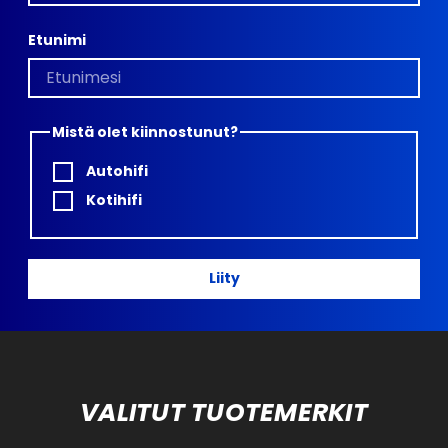
Etunimi
Mistä olet kiinnostunut?
Autohifi
Kotihifi
Liity
VALITUT TUOTEMERKIT