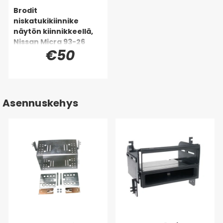
Brodit
niskatukikiinnike
näytön kiinnikkeellä,
Nissan Micra 93-26
€50
Asennuskehys