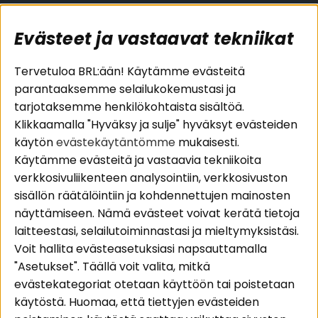
Evästeet ja vastaavat tekniikat
Suositut sivut
Asiakaspalvelu
Tervetuloa BRL:ään! Käytämme evästeitä
parantaaksemme selailukokemustasi ja
Pakettiratkaisut
Evästeet
tarjotaksemme henkilökohtaista sisältöä.
Autostereot
Huolto- ja
Klikkaamalla "Hyväksy ja sulje" hyväksyt evästeiden
Kaiuttimet
takuutiedot
käytön
evästekäytäntömme
mukaisesti.
Päätevahvistimet
Ostoehdot
Käytämme evästeitä ja vastaavia tekniikoita
Lisätarvikkeet
Palautus
verkkosivuliikenteen analysointiin, verkkosivuston
Kaapelit
Tietosuojapolitiikka
sisällön räätälöintiin ja kohdennettujen mainosten
näyttämiseen. Nämä evästeet voivat kerätä tietoja
laitteestasi, selailutoiminnastasi ja mieltymyksistäsi.
Alueet
Seuraa meitä
Voit hallita evästeasetuksiasi napsauttamalla
Instagram
Autohifi
"Asetukset". Täällä voit valita, mitkä
Kotihifi
Facebook
evästekategoriat otetaan käyttöön tai poistetaan
Uutuudet
käytöstä. Huomaa, että tiettyjen evästeiden
Youtube