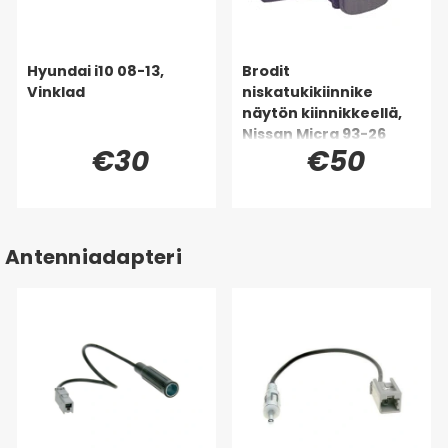
Hyundai i10 08-13,
Brodit
Vinklad
niskatukikiinnike
näytön kiinnikkeellä,
Nissan Micra 93-26
€30
€50
Antenniadapteri