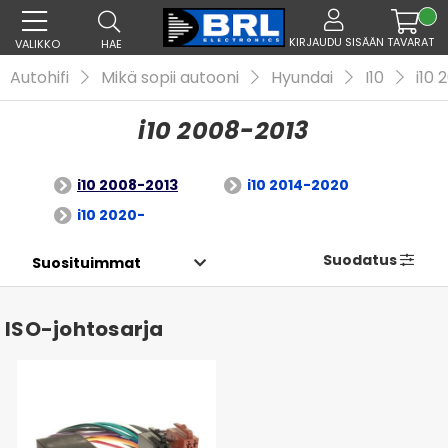
KIRJAUDU SISÄÄN
TAVARAT
VALIKKO
HAE
Autohifi
Mikä sopii autooni
Hyundai
I10
i10 
i10 2008-2013
i10 2008-2013
i10 2014-2020
i10 2020-
Suodatus
ISO-johtosarja