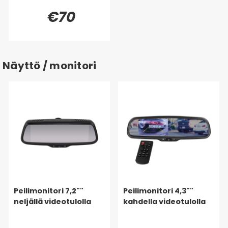
€70
Näyttö / monitori
Peilimonitori 7,2""
Peilimonitori 4,3""
neljällä videotulolla
kahdella videotulolla