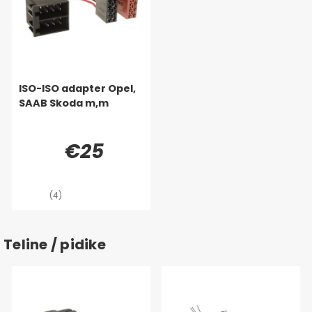
ISO-ISO adapter Opel,
SAAB Skoda m,m
€25
(4)
Teline / pidike