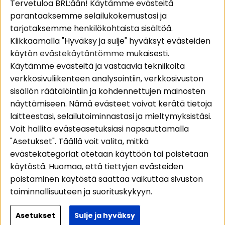
Suositut sivut
Asiakaspalvelu
Tervetuloa BRL:ään! Käytämme evästeitä
parantaaksemme selailukokemustasi ja
Pakettiratkaisut
Evästeet
tarjotaksemme henkilökohtaista sisältöä.
Autostereot
Huolto- ja
Klikkaamalla "Hyväksy ja sulje" hyväksyt evästeiden
Kaiuttimet
takuutiedot
käytön
evästekäytäntömme
mukaisesti.
Päätevahvistimet
Ostoehdot
Käytämme evästeitä ja vastaavia tekniikoita
Lisätarvikkeet
Palautus
verkkosivuliikenteen analysointiin, verkkosivuston
Kaapelit
Tietosuojapolitiikka
sisällön räätälöintiin ja kohdennettujen mainosten
näyttämiseen. Nämä evästeet voivat kerätä tietoja
laitteestasi, selailutoiminnastasi ja mieltymyksistäsi.
Alueet
Seuraa meitä
Voit hallita evästeasetuksiasi napsauttamalla
Instagram
Autohifi
"Asetukset". Täällä voit valita, mitkä
Kotihifi
Facebook
evästekategoriat otetaan käyttöön tai poistetaan
Uutuudet
käytöstä. Huomaa, että tiettyjen evästeiden
Youtube
poistaminen käytöstä saattaa vaikuttaa sivuston
Tiktok
toiminnallisuuteen ja suorituskykyyn.
Lisätietoja siitä, miten käytämme evästeitä ja
Asetukset
Sulje ja hyväksy
Copyright © 2026 - BRL Electronics
käsittelemme henkilötietojasi, lue