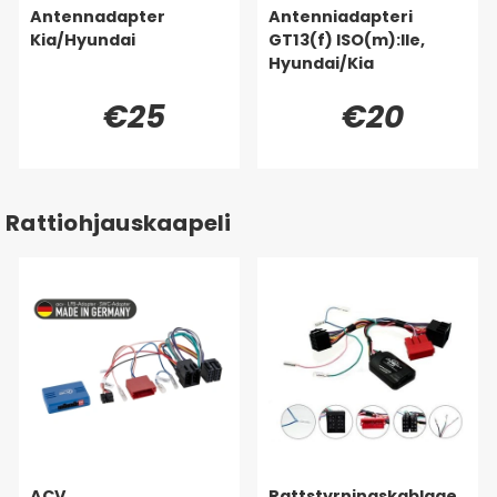
Antennadapter
Antenniadapteri
Kia/Hyundai
GT13(f) ISO(m):lle,
Hyundai/Kia
€25
€20
Rattiohjauskaapeli
ACV
Rattstyrningskablage