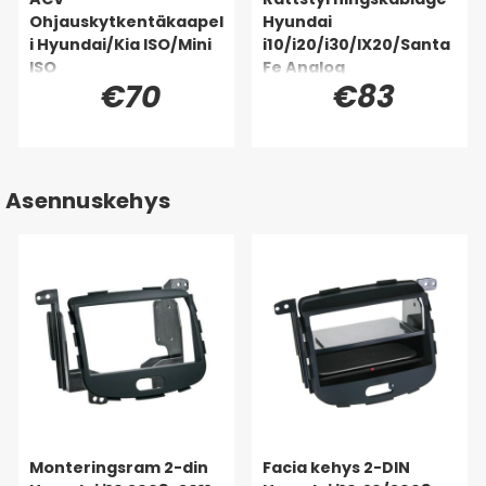
Ohjauskytkentäkaapel
Hyundai
i Hyundai/Kia ISO/Mini
i10/i20/i30/IX20/Santa
ISO
Fe Analog
€70
€83
Asennuskehys
Monteringsram 2-din
Facia kehys 2-DIN