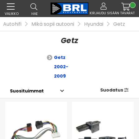
KIRJAUDU SISÄÄN
TAVARAT
VALIKKO
HAE
Autohifi
Mikä sopii autooni
Hyundai
Getz
Getz
Getz
2002-
2009
Suodatus