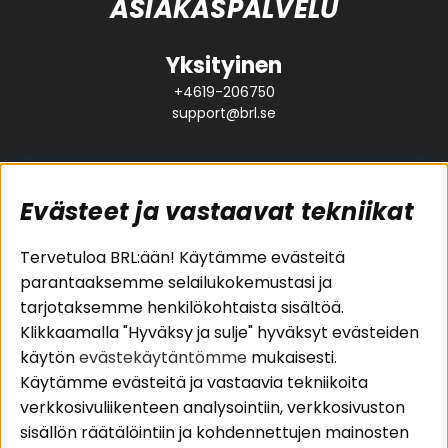
ASIAKASPALVELU
Yksityinen
+4619-206750
support@brl.se
Evästeet ja vastaavat tekniikat
Suositut sivut
Asiakaspalvelu
Tervetuloa BRL:ään! Käytämme evästeitä
parantaaksemme selailukokemustasi ja
Pakettiratkaisut
Evästeet
tarjotaksemme henkilökohtaista sisältöä.
Autostereot
Huolto- ja
Klikkaamalla "Hyväksy ja sulje" hyväksyt evästeiden
Kaiuttimet
takuutiedot
käytön
evästekäytäntömme
mukaisesti.
Päätevahvistimet
Ostoehdot
Käytämme evästeitä ja vastaavia tekniikoita
Lisätarvikkeet
Palautus
verkkosivuliikenteen analysointiin, verkkosivuston
Kaapelit
Tietosuojapolitiikka
sisällön räätälöintiin ja kohdennettujen mainosten