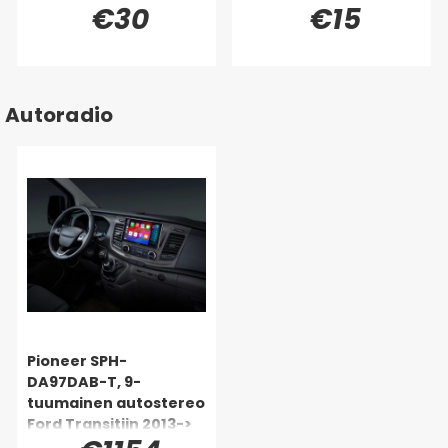
€30
€15
Autoradio
Pioneer SPH-
DA97DAB-T, 9-
tuumainen autostereo
Ford Transitiin 2013->