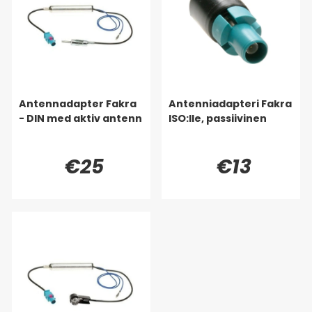
Antennadapter Fakra
Antenniadapteri Fakra
- DIN med aktiv antenn
ISO:lle, passiivinen
€25
€13