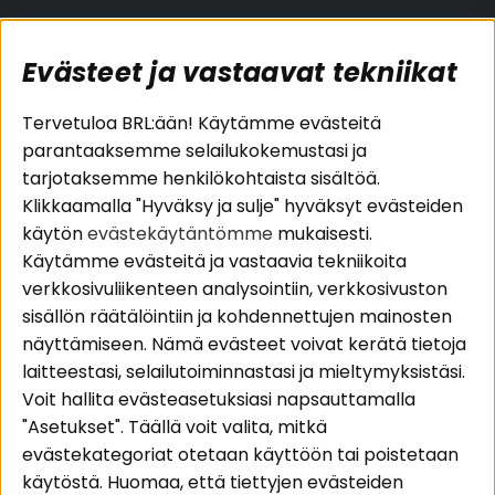
Evästeet ja vastaavat tekniikat
Suositut sivut
Asiakaspalvelu
Tervetuloa BRL:ään! Käytämme evästeitä
parantaaksemme selailukokemustasi ja
Pakettiratkaisut
Evästeet
tarjotaksemme henkilökohtaista sisältöä.
Autostereot
Huolto- ja
Klikkaamalla "Hyväksy ja sulje" hyväksyt evästeiden
Kaiuttimet
takuutiedot
käytön
evästekäytäntömme
mukaisesti.
Päätevahvistimet
Ostoehdot
Käytämme evästeitä ja vastaavia tekniikoita
Lisätarvikkeet
Palautus
verkkosivuliikenteen analysointiin, verkkosivuston
Kaapelit
Tietosuojapolitiikka
sisällön räätälöintiin ja kohdennettujen mainosten
näyttämiseen. Nämä evästeet voivat kerätä tietoja
laitteestasi, selailutoiminnastasi ja mieltymyksistäsi.
Alueet
Seuraa meitä
Voit hallita evästeasetuksiasi napsauttamalla
Instagram
Autohifi
"Asetukset". Täällä voit valita, mitkä
Kotihifi
Facebook
evästekategoriat otetaan käyttöön tai poistetaan
Uutuudet
käytöstä. Huomaa, että tiettyjen evästeiden
Youtube