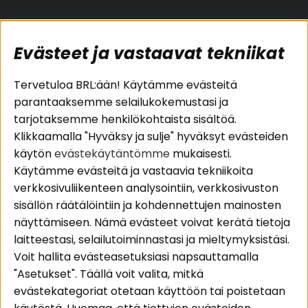
Evästeet ja vastaavat tekniikat
Suositut sivut
Asiakaspalvelu
Tervetuloa BRL:ään! Käytämme evästeitä
parantaaksemme selailukokemustasi ja
Pakettiratkaisut
Evästeet
tarjotaksemme henkilökohtaista sisältöä.
Autostereot
Huolto- ja
Klikkaamalla "Hyväksy ja sulje" hyväksyt evästeiden
Kaiuttimet
takuutiedot
käytön
evästekäytäntömme
mukaisesti.
Päätevahvistimet
Ostoehdot
Käytämme evästeitä ja vastaavia tekniikoita
Lisätarvikkeet
Palautus
verkkosivuliikenteen analysointiin, verkkosivuston
Kaapelit
Tietosuojapolitiikka
sisällön räätälöintiin ja kohdennettujen mainosten
näyttämiseen. Nämä evästeet voivat kerätä tietoja
laitteestasi, selailutoiminnastasi ja mieltymyksistäsi.
Alueet
Seuraa meitä
Voit hallita evästeasetuksiasi napsauttamalla
Instagram
Autohifi
"Asetukset". Täällä voit valita, mitkä
Kotihifi
Facebook
evästekategoriat otetaan käyttöön tai poistetaan
Uutuudet