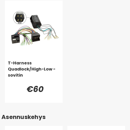
T-Harness
Quadlock/High-Low -
sovitin
€60
Asennuskehys