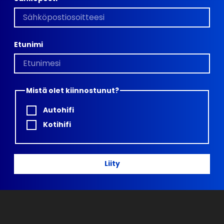
Etunimi
Mistä olet kiinnostunut?
Autohifi
Kotihifi
Liity