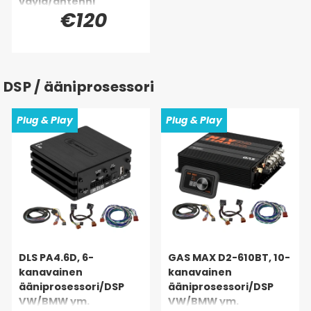
väylä/antenni
€120
DSP / ääniprosessori
Plug & Play
Plug & Play
DLS PA4.6D, 6-
GAS MAX D2-610BT, 10-
kanavainen
kanavainen
ääniprosessori/DSP
ääniprosessori/DSP
VW/BMW ym.
VW/BMW ym.