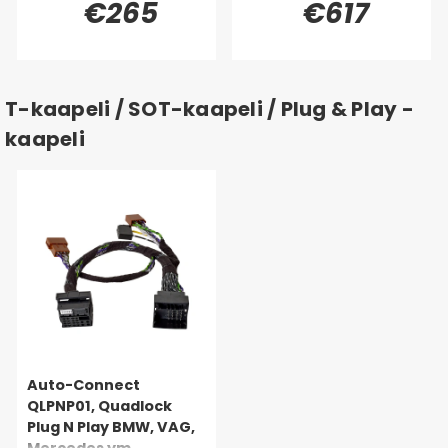
€265
€617
(Quadlock)
(Quadlock)
T-kaapeli / SOT-kaapeli / Plug & Play -
kaapeli
Auto-Connect
QLPNP01, Quadlock
Plug N Play BMW, VAG,
Mercedes ym.