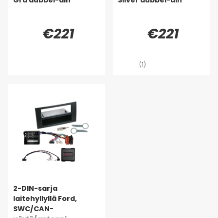
€221
€221
(1)
2-DIN-sarja
laitehyllyllä Ford,
SWC/CAN-