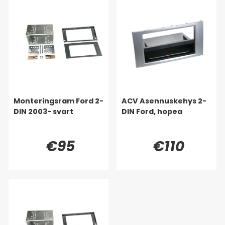
Monteringsram Ford 2-
ACV Asennuskehys 2-
DIN 2003- svart
DIN Ford, hopea
€95
€110