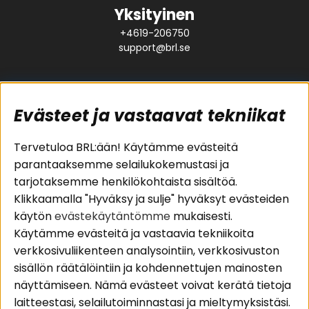
Yksityinen
+4619-206750
support@brl.se
Evästeet ja vastaavat tekniikat
Suositut sivut
Asiakaspalvelu
Tervetuloa BRL:ään! Käytämme evästeitä
parantaaksemme selailukokemustasi ja
Pakettiratkaisut
Evästeet
tarjotaksemme henkilökohtaista sisältöä.
Autostereot
Huolto- ja
Klikkaamalla "Hyväksy ja sulje" hyväksyt evästeiden
Kaiuttimet
takuutiedot
käytön
evästekäytäntömme
mukaisesti.
Päätevahvistimet
Ostoehdot
Käytämme evästeitä ja vastaavia tekniikoita
Lisätarvikkeet
Palautus
verkkosivuliikenteen analysointiin, verkkosivuston
Kaapelit
Tietosuojapolitiikka
sisällön räätälöintiin ja kohdennettujen mainosten
näyttämiseen. Nämä evästeet voivat kerätä tietoja
laitteestasi, selailutoiminnastasi ja mieltymyksistäsi.
Alueet
Seuraa meitä