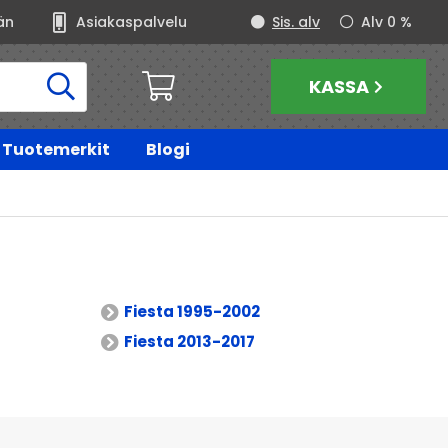
än
Asiakaspalvelu
Sis. alv
Alv 0 %
KASSA
Tuotemerkit
Blogi
Fiesta 1995-2002
Fiesta 2013-2017