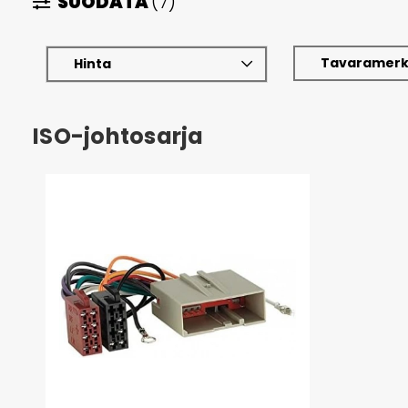
SUODATA
(7)
Tavaramerk
Hinta
ISO-johtosarja