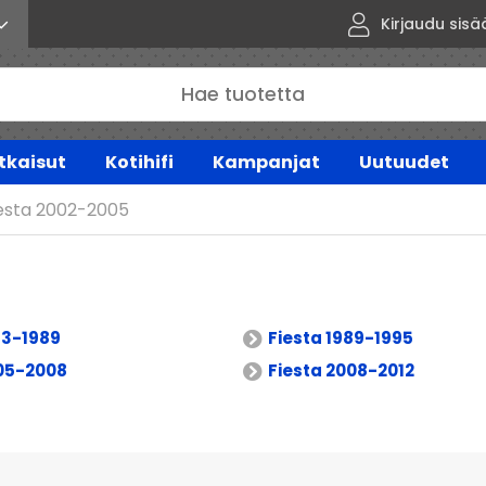
Kirjaudu sisä
tkaisut
Kotihifi
Kampanjat
Uutuudet
esta 2002-2005
83-1989
Fiesta 1989-1995
005-2008
Fiesta 2008-2012