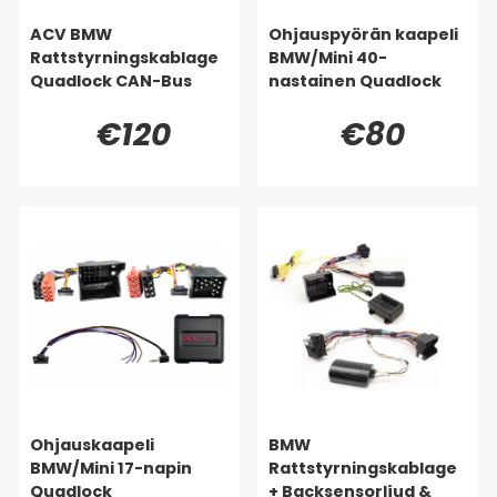
ACV BMW
Ohjauspyörän kaapeli
Rattstyrningskablage
BMW/Mini 40-
Quadlock CAN-Bus
nastainen Quadlock
€120
€80
Ohjauskaapeli
BMW
BMW/Mini 17-napin
Rattstyrningskablage
Quadlock
+ Backsensorljud &