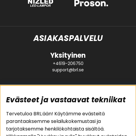
ASIAKASPALVELU
Yksityinen
+4619-206750
support@brl.se
Evästeet ja vastaavat tekniikat
Suositut sivut
Asiakaspalvelu
Tervetuloa BRL:ään! Käytämme evästeitä
parantaaksemme selailukokemustasi ja
Pakettiratkaisut
Evästeet
tarjotaksemme henkilökohtaista sisältöä.
Autostereot
Huolto- ja