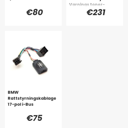
Varnings toner-
€80
€231
gränssnitt
BMW
Rattstyrningskablage
17-pol i-Bus
€75