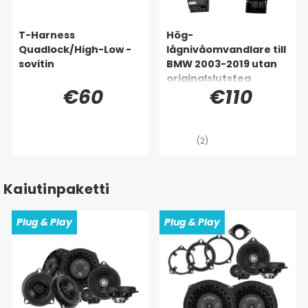
T-Harness
Hög-
Quadlock/High-Low -
lågnivåomvandlare till
sovitin
BMW 2003-2019 utan
originalslutsteg
€60
€110
(2)
Kaiutinpaketti
Plug & Play
Plug & Play