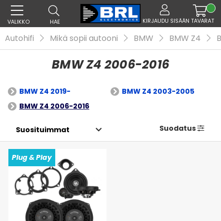
KIRJAUDU SISÄÄN
TAVARAT
VALIKKO
HAE
Autohifi
Mikä sopii autooni
BMW
BMW Z4
BMW Z4 2006-2016
BMW Z4 2019-
BMW Z4 2003-2005
BMW Z4 2006-2016
Suodatus
Plug & Play