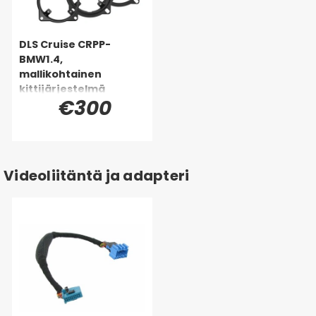
DLS Cruise CRPP-
BMW1.4,
mallikohtainen
kittijärjestelmä
€300
BMW:lle
Videoliitäntä ja adapteri