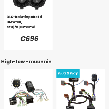
DLS-kaiutinpaketti
BMW:lle,
etujärjestelmä
€696
High-low -muunnin
Plug & Play