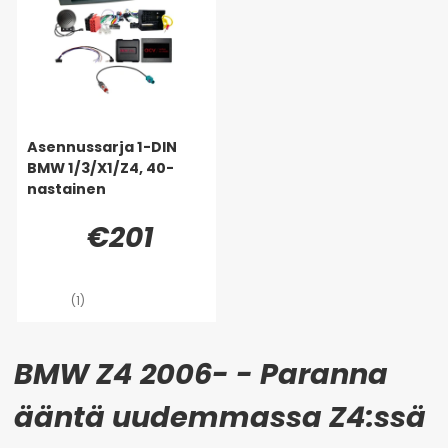
Asennussarja 1-DIN
BMW 1/3/X1/Z4, 40-
nastainen
€201
(1)
BMW Z4 2006- - Paranna
ääntä uudemmassa Z4:ssä