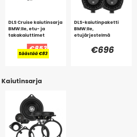
DLS Cruise kaiutinsarja
DLS-kaiutinpaketti
BMW:lle, etu- ja
BMW:lle,
takakaiuttimet
etujärjestelmä
€853
€696
Säästää €83
Kaiutinsarja