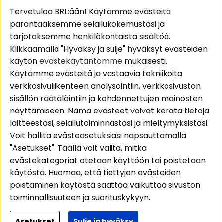
Suositut sivut
Asiakaspalvelu
Tervetuloa BRL:ään! Käytämme evästeitä
parantaaksemme selailukokemustasi ja
Pakettiratkaisut
Evästeet
tarjotaksemme henkilökohtaista sisältöä.
Autostereot
Huolto- ja
Klikkaamalla "Hyväksy ja sulje" hyväksyt evästeiden
Kaiuttimet
takuutiedot
käytön
evästekäytäntömme
mukaisesti.
Päätevahvistimet
Ostoehdot
Käytämme evästeitä ja vastaavia tekniikoita
Lisätarvikkeet
Palautus
verkkosivuliikenteen analysointiin, verkkosivuston
Kaapelit
Tietosuojapolitiikka
sisällön räätälöintiin ja kohdennettujen mainosten
näyttämiseen. Nämä evästeet voivat kerätä tietoja
laitteestasi, selailutoiminnastasi ja mieltymyksistäsi.
Alueet
Seuraa meitä
Voit hallita evästeasetuksiasi napsauttamalla
Instagram
Autohifi
"Asetukset". Täällä voit valita, mitkä
Kotihifi
Facebook
evästekategoriat otetaan käyttöön tai poistetaan
Uutuudet
käytöstä. Huomaa, että tiettyjen evästeiden
Youtube
poistaminen käytöstä saattaa vaikuttaa sivuston
Tiktok
toiminnallisuuteen ja suorituskykyyn.
Lisätietoja siitä, miten käytämme evästeitä ja
Asetukset
Sulje ja hyväksy