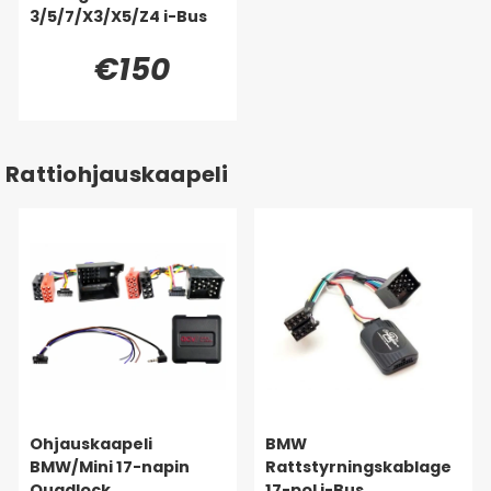
3/5/7/X3/X5/Z4 i-Bus
€150
Rattiohjauskaapeli
Ohjauskaapeli
BMW
BMW/Mini 17-napin
Rattstyrningskablage
Quadlock
17-pol i-Bus