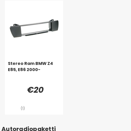
Stereo Ram BMW Z4
E85, E86 2000-
€20
(1)
Autoradiopaketti