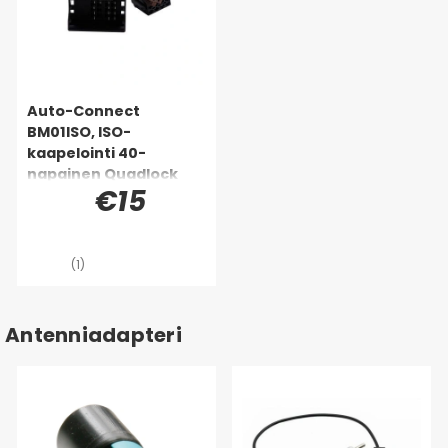
Auto-Connect
BM01ISO, ISO-
kaapelointi 40-
napainen Quadlock
€15
(1)
Antenniadapteri