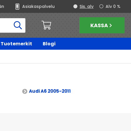
än
Asiakaspalvelu
Sis. alv
Alv 0 %
KASSA
Tuotemerkit
Blogi
Audi A6 2005-2011