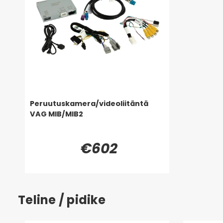
Peruutuskamera/videoliitäntä
VAG MIB/MIB2
€602
Teline / pidike