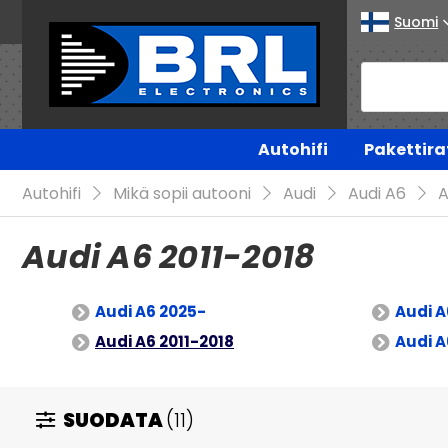
Suomi
Autohifi
Pakettira
Autohifi
Mikä sopii autooni
Audi
Audi A6
A
Audi A6 2011-2018
Audi A6 2025-
Audi A
Audi A6 2011-2018
Audi A
SUODATA
(11)