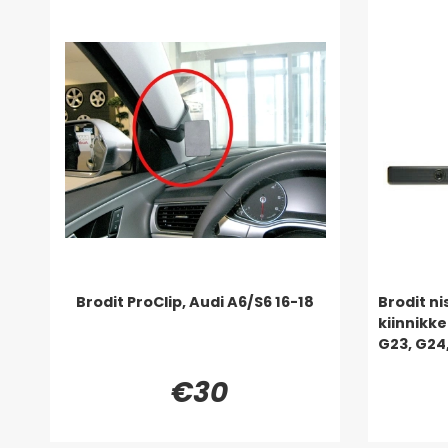
Brodit ProClip, Audi A6/S6 16-18
Brodit ni
kiinnikke
G23, G24
€30