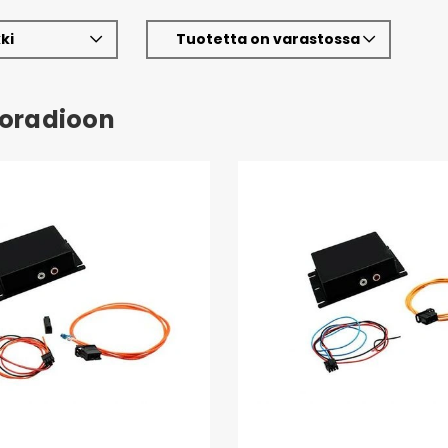
ki
Tuotetta on varastossa
toradioon