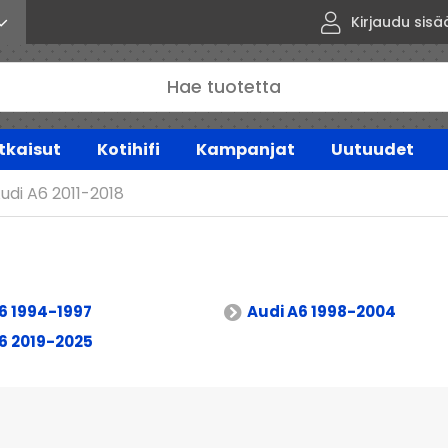
Kirjaudu sisä
tkaisut
Kotihifi
Kampanjat
Uutuudet
udi A6 2011-2018
6 1994-1997
Audi A6 1998-2004
6 2019-2025