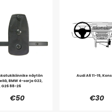
skatukikiinnike näytön
Audi A6 11-15, Kons
ellä, BMW 4-sarja G22,
, G26 88-26
€50
€30